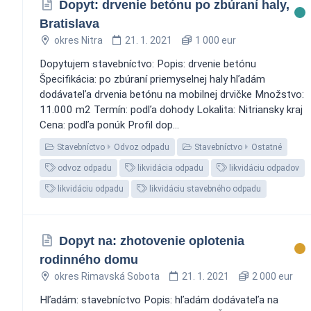
Dopyt: drvenie betónu po zbúraní haly,
Bratislava
okres Nitra
21. 1. 2021
1 000 eur
Dopytujem stavebníctvo: Popis: drvenie betónu
Špecifikácia: po zbúraní priemyselnej haly hľadám
dodávateľa drvenia betónu na mobilnej drvičke Množstvo:
11.000 m2 Termín: podľa dohody Lokalita: Nitriansky kraj
Cena: podľa ponúk Profil dop...
Stavebníctvo
Odvoz odpadu
Stavebníctvo
Ostatné
odvoz odpadu
likvidácia odpadu
likvidáciu odpadov
likvidáciu odpadu
likvidáciu stavebného odpadu
Dopyt na: zhotovenie oplotenia
rodinného domu
okres Rimavská Sobota
21. 1. 2021
2 000 eur
Hľadám: stavebníctvo Popis: hľadám dodávateľa na