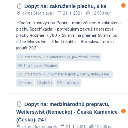
Dopyt na: zakruženie plechu, 8 ks
okres Bratislava I
21. 1. 2021
12 500 eur
Hľadám: kovovýrobu Popis: - mám záujem o zakruženie
plechu Špecifikácia: - potrebujem zakružiť nerezové
plechy Rozmer: - 700 x 58 mm na priemer 50 mm po
dĺžke Množstvo: - 8 ks Lokalita: - Bratislava Termín: -
január 2021
Strojárstvo
Galvanotechnika, povrchové úpravy
Strojárstvo
Ostatné
Strojárstvo
Hutný materiál (profily, plechy, trubky a iné.)
plech
plechy
strojársvo
Dopyt na: medzinárodnú prepravu,
Weilerswist (Nemecko) - Česká Kamenice
(Česko), 24 t
okres Ružomberok
21. 1. 2021
12 500 eur