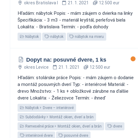
okres Bratislava I
21. 1. 2021
12 500 eur
Hľadám: nábytok Popis: - mám záujem o dvierka na linky
Špecifikácia: - 3 m3 - materiál kryštál, perleťová biela
Lokalita: - Bratislava Termín: - podľa dohody
Nábytok
nábytok
nábytok na mieru
Dopyt na: posuvné dvere, 1 ks
okres Levice
21. 1. 2021
12 500 eur
Hľadám: stolárske práce Popis: - mám záujem o dodanie
a montáž posuvných dverí Typ: - interiérové Materiál: -
drevo Množstvo: - 1 ks + obložkové zárubne na ďalšie
dvere Lokalita: - Želiezovce Termín: - ihneď
Nábytok
Dvere – interiérové
Subdodávky
Montáž okien, dverí a brán
Remeselné práce
Montáž okien, dverí a brán
dvere
interiérové dvere
posuvné dvere