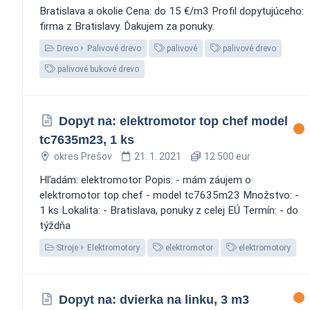
Bratislava a okolie Cena: do 15 €/m3 Profil dopytujúceho:
firma z Bratislavy. Ďakujem za ponuky.
Drevo
Palivové drevo
palivové
palivové drevo
palivové bukové drevo
Dopyt na: elektromotor top chef model
tc7635m23, 1 ks
okres Prešov
21. 1. 2021
12 500 eur
Hľadám: elektromotor Popis: - mám záujem o
elektromotor top chef - model tc7635m23 Množstvo: -
1 ks Lokalita: - Bratislava, ponuky z celej EÚ Termín: - do
týždňa
Stroje
Elektromotory
elektromotor
elektromotory
Dopyt na: dvierka na linku, 3 m3