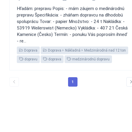
Hľadám: prepravu Popis: - mám záujem o medinárodnú
prepravu Špecifikácia: - zháňam dopravcu na dlhodobú
spoluprácu Tovar: - papier Množstvo: - 24 t Nakládka: -
53919 Weilerswist (Nemecko) Vykládka: - 407 21 Česká
Kamenice (Česko) Termín: - ponuku Vás poprosím ihneď
- re...
Doprava
Doprava
Nákladná
Medzinárodná nad 12 ton
dopravu
doprava
medzinárodnú dopravu
1