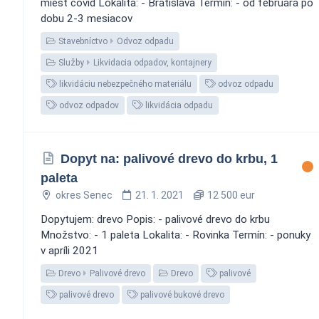
miest covid Lokalita: - Bratislava Termín: - od februára po
dobu 2-3 mesiacov
Stavebníctvo
Odvoz odpadu
Služby
Likvidacia odpadov, kontajnery
likvidáciu nebezpečného materiálu
odvoz odpadu
odvoz odpadov
likvidácia odpadu
Dopyt na: palivové drevo do krbu, 1
paleta
okres Senec
21. 1. 2021
12 500 eur
Dopytujem: drevo Popis: - palivové drevo do krbu
Množstvo: - 1 paleta Lokalita: - Rovinka Termín: - ponuky
v apríli 2021
Drevo
Palivové drevo
Drevo
palivové
palivové drevo
palivové bukové drevo