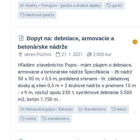
Reality
Prenájom - garáže a drobné objekty
garáž
betónové garáže
Dopyt na: debniace, armovacie a
betonárske nádrže
okres Púchov
21. 1. 2021
2 000 eur
Hľadám: stavebníctvo Popis:- mám záujem o debniace,
armovacie a betonárske nádrže Špecifikácia: - žb nádrž
50 x 30 m, v 5,5 m, predelená stenami - hr. základovej
dosky aj stien 0,5 m + 2 kruhové nádrže o priemere 15 m
- v 9 m, výstuž spolu 230 t, systémové debnenie 5.500
m2, betón 1.750 m...
Remeselné práce
Betonári
Stavebníctvo
betón
nádrž
stavebníctvo