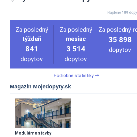
Nájdené
109
dopy
Za posledný
Za posledný
Za posledný
r
týždeň
mesiac
35 898
841
3 514
dopytov
dopytov
dopytov
Podrobné štatistiky
Magazín Mojedopyty.sk
Modulárne stavby