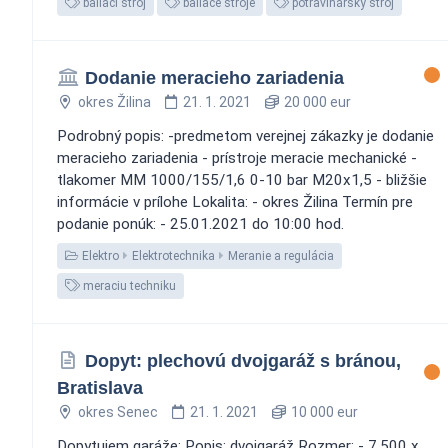
baliaci stroj
baliace stroje
potravinársky stroj
Dodanie meracieho zariadenia
okres Žilina
21. 1. 2021
20 000 eur
Podrobný popis: -predmetom verejnej zákazky je dodanie
meracieho zariadenia - prístroje meracie mechanické -
tlakomer MM 1000/155/1,6 0-10 bar M20x1,5 - bližšie
informácie v prílohe Lokalita: - okres Žilina Termín pre
podanie ponúk: - 25.01.2021 do 10:00 hod.
Elektro
Elektrotechnika
Meranie a regulácia
meraciu techniku
Dopyt: plechovú dvojgaráž s bránou,
Bratislava
okres Senec
21. 1. 2021
10 000 eur
Dopytujem garáže: Popis: dvojgaráž Rozmer: - 7.500 x