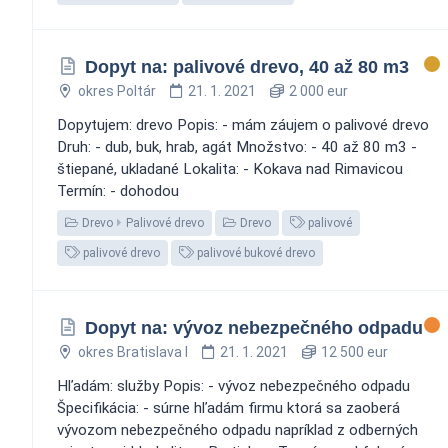
Dopyt na: palivové drevo, 40 až 80 m3
okres Poltár
21. 1. 2021
2 000 eur
Dopytujem: drevo Popis: - mám záujem o palivové drevo
Druh: - dub, buk, hrab, agát Množstvo: - 40 až 80 m3 -
štiepané, ukladané Lokalita: - Kokava nad Rimavicou
Termín: - dohodou
Drevo
Palivové drevo
Drevo
palivové
palivové drevo
palivové bukové drevo
Dopyt na: vývoz nebezpečného odpadu
okres Bratislava I
21. 1. 2021
12 500 eur
Hľadám: služby Popis: - vývoz nebezpečného odpadu
Špecifikácia: - súrne hľadám firmu ktorá sa zaoberá
vývozom nebezpečného odpadu napríklad z odberných