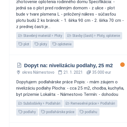
zhotovenie oplotenia rodinného domu Špecifikácia: -
jedná sa o plot pred rodinným domom - z ulice - plot
bude v tvare písmena L - priložený nákres - súčasťou
plotu budú 2 ks bránok: - 1. šírka 90 cm - 2. šírka 70 cm -
z prednej časti je...
Stavebný materiál
Ploty
Stavby (časti)
Ploty, oplotenie
plot
ploty
oplotenie
Dopyt na: nivelizáciu podlahy, 25 m2
okres Námestovo
21. 1. 2021
35 000 eur
Dopytujem: podlahárske práce Popis: - mám záujem o
nivelizáciu podlahy Plocha: - cca 25 m2, chodba, kuchyňa,
byt prízemie Lokalita: - Námestovo Termín: - dohodou
Subdodávky
Podlahári
Remeselné práce
Podlahári
podlahy
podlahárske práce
podlahu