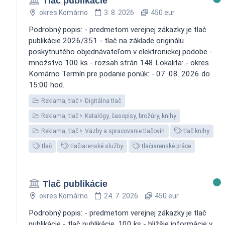
Tlač publikácie
okres Komárno
3. 8. 2026
450 eur
Podrobný popis: - predmetom verejnej zákazky je tlač
publikácie 2026/351 - tlač na základe originálu
poskytnutého objednávateľom v elektronickej podobe -
množstvo 100 ks - rozsah strán 148 Lokalita: - okres
Komárno Termín pre podanie ponúk: - 07. 08. 2026 do
15:00 hod.
Reklama, tlač
Digitálna tlač
Reklama, tlač
Katalógy, časopisy, brožúry, knihy
Reklama, tlač
Väzby a spracovanie tlačovín
tlač knihy
tlač
tlačiarenské služby
tlačiarenské práce
Tlač publikácie
okres Komárno
24. 7. 2026
450 eur
Podrobný popis: - predmetom verejnej zákazky je tlač
publikácie - tlač publikácie, 100 ks - bližšie informácie v