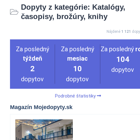
Dopyty z kategórie: Katalógy,
časopisy, brožúry, knihy
Nájdené
1 121
dopy
Za posledný
Za posledný
Za posledný
r
týždeň
mesiac
104
2
10
dopytov
dopytov
dopytov
Podrobné štatistiky
Magazín Mojedopyty.sk