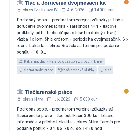
Tlač a doručenie dvojmesačníka
okres Bratislava IV
4. 6. 2026
14 000 eur
Podrobný popis: - predmetom verejnej zákazky je tlač a
doručenie dvojmesačníka - farebnosť 4+4 - tlačové
podklady .pdf - technológia coldset (rotačný ofset) -
väzba 1x lom, šitie drôtom - periodicita dvojmesačník, 6 x
ročne Lokalita: - okres Bratislava Termín pre podanie
ponúk: - 10. 0...
Reklama, tlač
Katalógy, časopisy, brožúry, knihy
tlačiarenské práce
tlačiarenské služby
tlač
Tlačiarenské práce
okres Nitra
1. 6. 2026
5 000 eur
Podrobný popis: - predmetom verejnej zákazky sú
tlačiarenské práce - tlač publikácií, 300 ks - bližšie
informácie v prílohe Lokalita: - okres Nitra Termín pre
podanie ponúk: - 04. 06. 2026 do 14:30 hod.