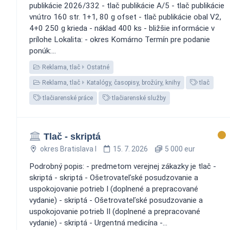
publikácie 2026/332 - tlač publikácie A/5 - tlač publikácie
vnútro 160 str. 1+1, 80 g ofset - tlač publikácie obal V2,
4+0 250 g krieda - náklad 400 ks - bližšie informácie v
prílohe Lokalita: - okres Komárno Termín pre podanie
ponúk:...
Reklama, tlač
Ostatné
Reklama, tlač
Katalógy, časopisy, brožúry, knihy
tlač
tlačiarenské práce
tlačiarenské služby
Tlač - skriptá
okres Bratislava I
15. 7. 2026
5 000 eur
Podrobný popis: - predmetom verejnej zákazky je tlač -
skriptá - skriptá - Ošetrovateľské posudzovanie a
uspokojovanie potrieb I (doplnené a prepracované
vydanie) - skriptá - Ošetrovateľské posudzovanie a
uspokojovanie potrieb II (doplnené a prepracované
vydanie) - skriptá - Urgentná medicína -...