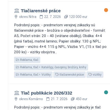
Tlačiarenské práce
okres Nitra
22. 7. 2026
120 000 eur
Podrobný popis: - predmetom verejnej zákazky sú
tlačiarenské práce - brožúra o objednávateľovi - formát:
A5; Počet strán: 20 - 40 (vrátane obálky); Obálka: 4+4
(plná farba), matné lamino; Papier obálky: 130 g NPL;
Papier - vnútro 4+4: 115 g NPL; Väzba: V1, (15 x tlač po
200 ks) - vizitky obojstra...
Reklama, tlač
Reklama, tlač
Katalógy, časopisy, brožúry, knihy
Reklama, tlač
Vizitky
tlačiarenské práce
vizitky
Tlač publikácie 2026/332
okres Komárno
21. 7. 2026
450 eur
Podrobný popis: - predmetom verejnej zákazky je tlač