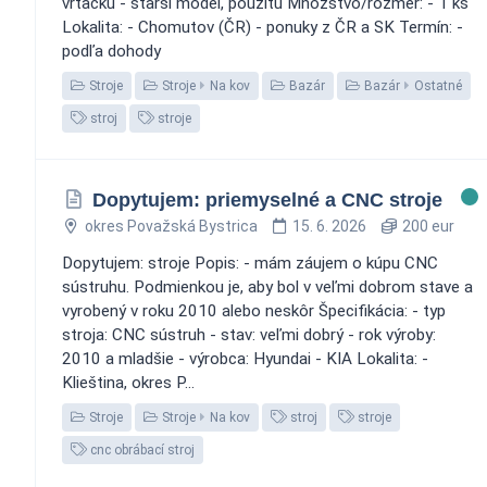
vŕtačku - starší model, použitú Množstvo/rozmer: - 1 ks
Lokalita: - Chomutov (ČR) - ponuky z ČR a SK Termín: -
podľa dohody
Stroje
Stroje
Na kov
Bazár
Bazár
Ostatné
stroj
stroje
Dopytujem: priemyselné a CNC stroje
okres Považská Bystrica
15. 6. 2026
200 eur
Dopytujem: stroje Popis: - mám záujem o kúpu CNC
sústruhu. Podmienkou je, aby bol v veľmi dobrom stave a
vyrobený v roku 2010 alebo neskôr Špecifikácia: - typ
stroja: CNC sústruh - stav: veľmi dobrý - rok výroby:
2010 a mladšie - výrobca: Hyundai - KIA Lokalita: -
Klieština, okres P...
Stroje
Stroje
Na kov
stroj
stroje
cnc obrábací stroj