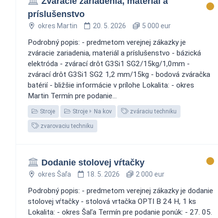
Zváracie zariadenia, materiál a
príslušenstvo
okres Martin
20. 5. 2026
5 000 eur
Podrobný popis: - predmetom verejnej zákazky je
zváracie zariadenia, materiál a príslušenstvo - bázická
elektróda - zvárací drôt G3Si1 SG2/15kg/1,0mm -
zvárací drôt G3Si1 SG2 1,2 mm/15kg - bodová zváračka
batérií - bližšie informácie v prílohe Lokalita: - okres
Martin Termín pre podanie...
Stroje
Stroje
Na kov
zváraciu techniku
zvarovaciu techniku
Dodanie stolovej vŕtačky
okres Šaľa
18. 5. 2026
2 000 eur
Podrobný popis: - predmetom verejnej zákazky je dodanie
stolovej vŕtačky - stolová vrtačka OPTI B 24 H, 1 ks
Lokalita: - okres Šaľa Termín pre podanie ponúk: - 27. 05.