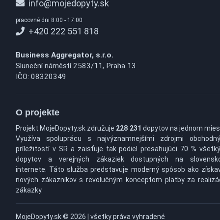
info@mojedopyty.sk
pracovné dni 8:00 - 17:00
+420 222 551 818
Business Aggregator, s.r.o.
Sluneční náměstí 2583/11, Praha 13
IČO: 08320349
O projekte
Projekt MojeDopyty.sk združuje
228 231
dopytov na jednom mies
Využíva spoluprácu s najvýznamnejšími zdrojmi obchodn
príležitostí v SR a zaisťuje tak podiel presahujúci 70 % všetk
dopytov a verejných zákaziek dostupných na slovens
internete. Táto služba predstavuje moderný spôsob ako získa
nových zákazníkov s revolučným konceptom platby za realizá
zákazky.
MojeDopyty.sk © 2026 | všetky práva vyhradené