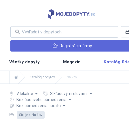
Registrácia firmy
Všetky dopyty
Magazín
Katalóg fir
Katalóg dopytov
Na kov
V lokalite
S kľúčovými slovami
Bez časového obmedzenia
Bez obmedzenia obratu
Stroje
Na kov