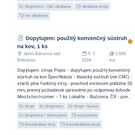
Strojárstvo
CNC obrábanie
obrábacie stroje
cnc obrábanie
Dopytujem: použitý konvenčný sústruh
na kov, 1 ks
okres Bánovce nad
9. 7.
2 000
Bebravou
2026
eur
Dopytujem: stroje Popis: - dopytujem použitý konvenčný
sústruh na kov Špecifikácia: - klasický sústruh (nie CNC) -
starší, plne funkčný stroj - priechod vretenom približne 50
mm, presný požiadavok upresníme po vzájomnej dohode
Množstvo/rozmer: - 1 ks Lokalita: - Bučovice, ČR - pon...
Stroje
Strojárstvo
Stroje
Na kov
Strojárstvo
Sústruženie
sústruženie
kovoobrábací stroj
kovoobrábacie stroje