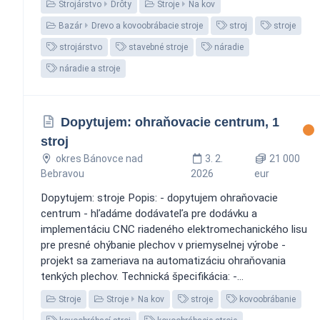
Strojárstvo
Drôty
Stroje
Na kov
Bazár
Drevo a kovoobrábacie stroje
stroj
stroje
strojárstvo
stavebné stroje
náradie
náradie a stroje
Dopytujem: ohraňovacie centrum, 1
stroj
okres Bánovce nad
3. 2.
21 000
Bebravou
2026
eur
Dopytujem: stroje Popis: - dopytujem ohraňovacie
centrum - hľadáme dodávateľa pre dodávku a
implementáciu CNC riadeného elektromechanického lisu
pre presné ohýbanie plechov v priemyselnej výrobe -
projekt sa zameriava na automatizáciu ohraňovania
tenkých plechov. Technická špecifikácia: -...
Stroje
Stroje
Na kov
stroje
kovoobrábanie