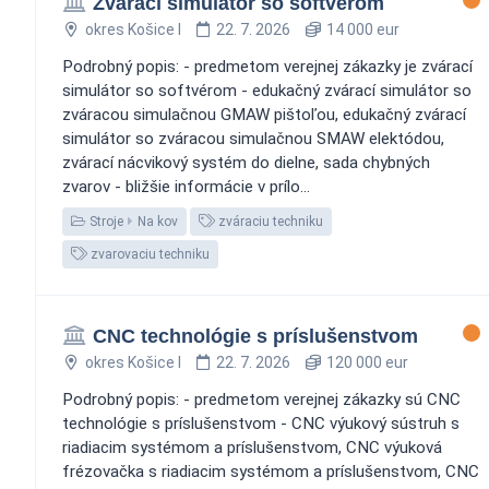
Zvárací simulátor so softvérom
okres Košice I
22. 7. 2026
14 000 eur
Podrobný popis: - predmetom verejnej zákazky je zvárací
simulátor so softvérom - edukačný zvárací simulátor so
zváracou simulačnou GMAW pištoľou, edukačný zvárací
simulátor so zváracou simulačnou SMAW elektódou,
zvárací nácvikový systém do dielne, sada chybných
zvarov - bližšie informácie v prílo...
Stroje
Na kov
zváraciu techniku
zvarovaciu techniku
CNC technológie s príslušenstvom
okres Košice I
22. 7. 2026
120 000 eur
Podrobný popis: - predmetom verejnej zákazky sú CNC
technológie s príslušenstvom - CNC výukový sústruh s
riadiacim systémom a príslušenstvom, CNC výuková
frézovačka s riadiacim systémom a príslušenstvom, CNC