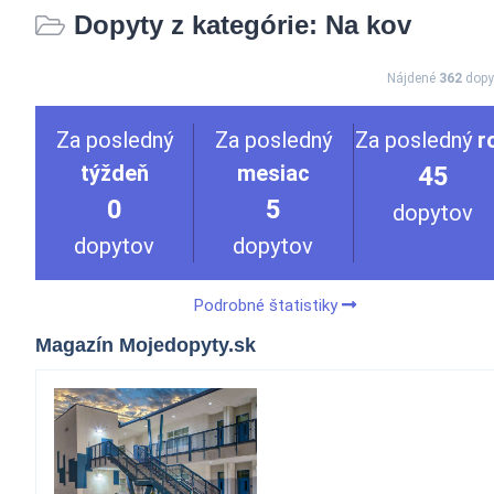
Dopyty z kategórie: Na kov
Nájdené
362
dopy
Za posledný
Za posledný
Za posledný
r
týždeň
mesiac
45
0
5
dopytov
dopytov
dopytov
Podrobné štatistiky
Magazín Mojedopyty.sk