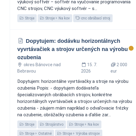
výukový softvér – softvér na vyučovanie programovania
CNC strojov, CNC výukový softvér – s...
Stroje
Stroje
Na kov
cnc obrábací stroj
Dopytujem: dodávku horizontálnych
vyvrtávačiek a strojov určených na výrobu
ozubenia
okres Bánovce nad
15. 7.
2 000
Bebravou
2026
eur
Dopytujem: horizontálne vyvrtávačky a stroje na výrobu
ozubenia Popis: - dopytujem dodávateľa
špecializovaných obrábacích strojov, konkrétne
horizontálnych vyvrtávačiek a strojov určených na výrobu
ozubenia - záujem mám napríklad o odvaľovacie frézky
na ozubenie, obrážačky ozubenia a ďalšie zar...
Stroje
Strojárstvo
Stroje
Na kov
Stroje
Ostatné
Stroje
Výroba strojov