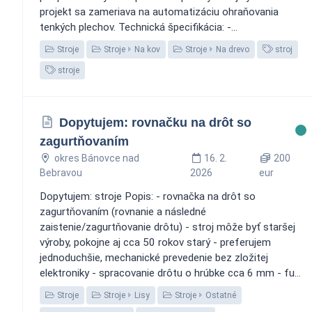
projekt sa zameriava na automatizáciu ohraňovania
tenkých plechov. Technická špecifikácia: -...
Stroje
Stroje
Na kov
Stroje
Na drevo
stroj
stroje
Dopytujem: rovnačku na drôt so
zagurtňovaním
okres Bánovce nad
16. 2.
200
Bebravou
2026
eur
Dopytujem: stroje Popis: - rovnačka na drôt so
zagurtňovaním (rovnanie a následné
zaistenie/zagurtňovanie drôtu) - stroj môže byť staršej
výroby, pokojne aj cca 50 rokov starý - preferujem
jednoduchšie, mechanické prevedenie bez zložitej
elektroniky - spracovanie drôtu o hrúbke cca 6 mm - fu...
Stroje
Stroje
Lisy
Stroje
Ostatné