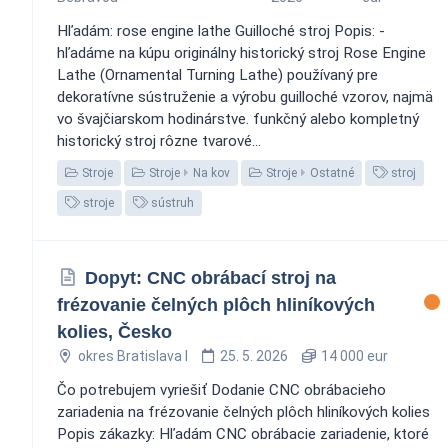
Hľadám: rose engine lathe Guilloché stroj Popis: -
hľadáme na kúpu originálny historický stroj Rose Engine
Lathe (Ornamental Turning Lathe) používaný pre
dekoratívne sústruženie a výrobu guilloché vzorov, najmä
vo švajčiarskom hodinárstve. funkčný alebo kompletný
historický stroj rôzne tvarové...
Stroje
Stroje
Na kov
Stroje
Ostatné
stroj
stroje
sústruh
Dopyt: CNC obrábací stroj na
frézovanie čelných plôch hliníkových
kolies, Česko
okres Bratislava I
25. 5. 2026
14 000 eur
Čo potrebujem vyriešiť Dodanie CNC obrábacieho
zariadenia na frézovanie čelných plôch hliníkových kolies
Popis zákazky: Hľadám CNC obrábacie zariadenie, ktoré