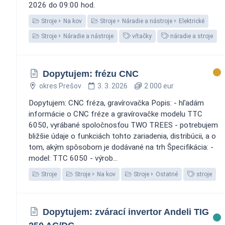
2026 do 09:00 hod.
Stroje
Na kov
Stroje
Náradie a nástroje
Elektrické
Stroje
Náradie a nástroje
vŕtačky
náradie a stroje
Dopytujem: frézu CNC
okres Prešov
3. 3. 2026
2 000 eur
Dopytujem: CNC fréza, gravírovačka Popis: - hľadám
informácie o CNC fréze a gravírovačke modelu TTC
6050, vyrábané spoločnosťou TWO TREES - potrebujem
bližšie údaje o funkciách tohto zariadenia, distribúcii, a o
tom, akým spôsobom je dodávané na trh Špecifikácia: -
model: TTC 6050 - výrob...
Stroje
Stroje
Na kov
Stroje
Ostatné
stroje
Dopytujem: zvárací invertor Andeli TIG