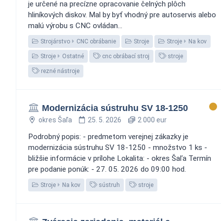
je určené na precízne opracovanie čelných plôch
hliníkových diskov. Mal by byť vhodný pre autoservis alebo
malú výrobu s CNC ovládan...
Strojárstvo
CNC obrábanie
Stroje
Stroje
Na kov
Stroje
Ostatné
cnc obrábací stroj
stroje
rezné nástroje
Modernizácia sústruhu SV 18-1250
okres Šaľa
25. 5. 2026
2 000 eur
Podrobný popis: - predmetom verejnej zákazky je
modernizácia sústruhu SV 18-1250 - množstvo 1 ks -
bližšie informácie v prílohe Lokalita: - okres Šaľa Termín
pre podanie ponúk: - 27. 05. 2026 do 09:00 hod.
Stroje
Na kov
sústruh
stroje