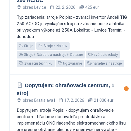
250 AC/DC
okres Levice
22. 2. 2026
425 eur
Typ zariadenia: stroje Poipis: - zvárací invertor Andeli TIG
250 AC/DC je vynikajúci stroj na zváranie ocele a hliníka
pri vysokom výkone až 250A Lokalita: - Levice Termín: -
dohodou
Stroje
Stroje
Na kov
Stroje
Náradie a nástroje
Ostatné
zváracie roboty
zváraciu techniku
tig zváranie
náradie a nástroje
Dopytujem: ohraňovacie centrum, 1
stroj
okres Bratislava I
17. 2. 2026
21 000 eur
Dopytujem: stroje Popis: - dopytujem ohraňovacie
centrum - hľadáme dodávateľa pre dodávku a
implementáciu CNC riadeného elektromechanického lisu
pre presné ohýbanie plechov v priemyselnej výrobe -