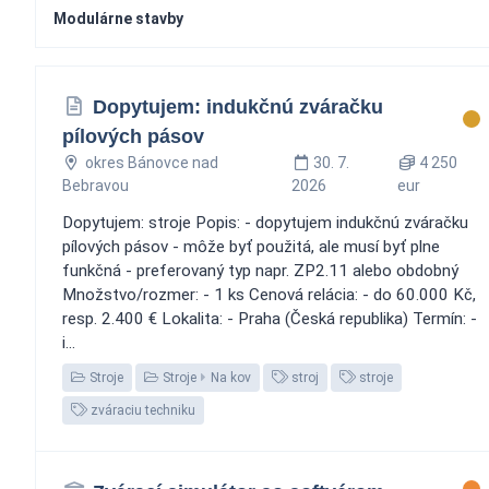
Modulárne stavby
Dopytujem: indukčnú zváračku
pílových pásov
okres Bánovce nad
30. 7.
4 250
Bebravou
2026
eur
Dopytujem: stroje Popis: - dopytujem indukčnú zváračku
pílových pásov - môže byť použitá, ale musí byť plne
funkčná - preferovaný typ napr. ZP2.11 alebo obdobný
Množstvo/rozmer: - 1 ks Cenová relácia: - do 60.000 Kč,
resp. 2.400 € Lokalita: - Praha (Česká republika) Termín: -
i...
Stroje
Stroje
Na kov
stroj
stroje
zváraciu techniku