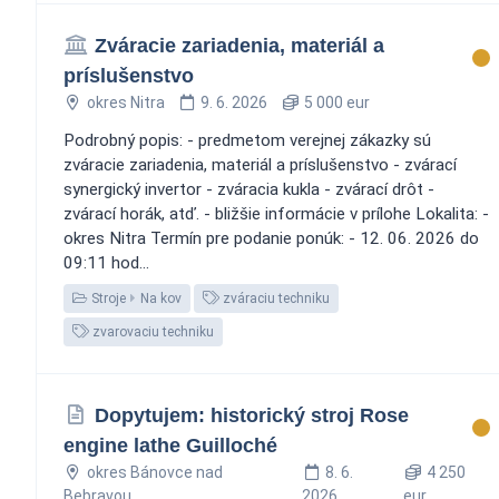
Zváracie zariadenia, materiál a
príslušenstvo
okres Nitra
9. 6. 2026
5 000 eur
Podrobný popis: - predmetom verejnej zákazky sú
zváracie zariadenia, materiál a príslušenstvo - zvárací
synergický invertor - zváracia kukla - zvárací drôt -
zvárací horák, atď. - bližšie informácie v prílohe Lokalita: -
okres Nitra Termín pre podanie ponúk: - 12. 06. 2026 do
09:11 hod...
Stroje
Na kov
zváraciu techniku
zvarovaciu techniku
Dopytujem: historický stroj Rose
engine lathe Guilloché
okres Bánovce nad
8. 6.
4 250
Bebravou
2026
eur