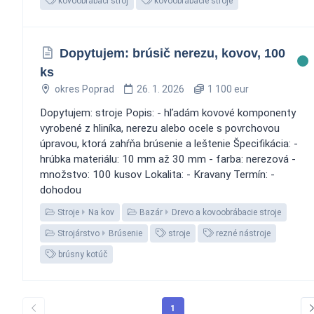
kovoobrábací stroj
kovoobrábacie stroje
Dopytujem: brúsič nerezu, kovov, 100
ks
okres Poprad
26. 1. 2026
1 100 eur
Dopytujem: stroje Popis: - hľadám kovové komponenty
vyrobené z hliníka, nerezu alebo ocele s povrchovou
úpravou, ktorá zahŕňa brúsenie a leštenie Špecifikácia: -
hrúbka materiálu: 10 mm až 30 mm - farba: nerezová -
množstvo: 100 kusov Lokalita: - Kravany Termín: -
dohodou
Stroje
Na kov
Bazár
Drevo a kovoobrábacie stroje
Strojárstvo
Brúsenie
stroje
rezné nástroje
brúsny kotúč
1