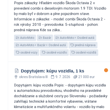
Popis zákazky: Hľadám vozidlo Škoda Octavia 2 v
prevedení combi s dieselovým motorom 1.9 TDI. Vozidlo
by malo byť v dobrom a plne pojazdnom stave.
Informácie o zákazke: - model: combi Škoda Octavia 2 -
rok výroby: 2010 - prevodovka: 5-stupňová - pohon:
predná náprava Kde sa záka...
Auto-Moto
Bazár
Auto-Moto
Osobné autá
Auto-Moto
Bazár
Osobné autá
predná náprava
osobné vozy
osobné vozidlo
osobné vozidlá
Dopytujem: kúpu vozidla, 1 ks
okres Bratislava III
9. 7. 2026
21 000 eur
Dopytujem: kúpu vozidla Popis: - dopytujem kúpu vozidla
s automatickou prevodovkou, vhodného na pravidelné
dochádzanie a služobné cesty po Slovensku - požiadavky
zahŕňajú technické a komfortné vybavenie, vrátane
klimatizácie a multifunkčného volantu - vozidlo by malo