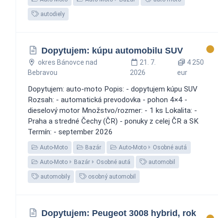
autodiely
Dopytujem: kúpu automobilu SUV
okres Bánovce nad
21. 7.
4 250
Bebravou
2026
eur
Dopytujem: auto-moto Popis: - dopytujem kúpu SUV
Rozsah: - automatická prevodovka - pohon 4×4 -
dieselový motor Množstvo/rozmer: - 1 ks Lokalita: -
Praha a stredné Čechy (ČR) - ponuky z celej ČR a SK
Termín: - september 2026
Auto-Moto
Bazár
Auto-Moto
Osobné autá
Auto-Moto
Bazár
Osobné autá
automobil
automobily
osobný automobil
Dopytujem: Peugeot 3008 hybrid, rok