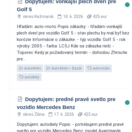
Dopytujem: vonkajší plech dverí pre
Golf 5
okres Kežmarok
18. 6. 2026
425 eur
Hľadám: auto-moto Popis zákazky: - hľadám vonkajší
plech dverí pre vozidlo Golf 5 - stav plechu by mal byť bez
korózie Informácie o zákazke: - typ vozidla: Golf 5 - rok
výroby: 2005 - farba: LC5J Kde sa zákazka rieši: -
Toporec Kedy je požadovaný termín: - dohodou Zhrnutie
pre...
Auto-Moto
Auto-Moto
Bazár
auto-moto
autodiely
Dopytujem: predné pravé svetlo pre
vozidlo Mercedes Benz
okres Žilina
17. 6. 2026
425 eur
Dopytujem: autodiely Popis: - potrebujem predné pravé
svetlo pre vozidlo Mercedes Benz, model Avantgarde.