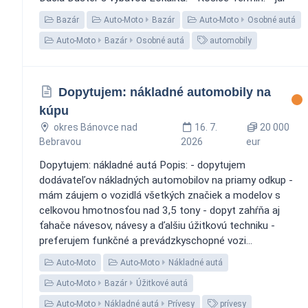
Bazár
Auto-Moto
Bazár
Auto-Moto
Osobné autá
Auto-Moto
Bazár
Osobné autá
automobily
Dopytujem: nákladné automobily na
kúpu
okres Bánovce nad
16. 7.
20 000
Bebravou
2026
eur
Dopytujem: nákladné autá Popis: - dopytujem
dodávateľov nákladných automobilov na priamy odkup -
mám záujem o vozidlá všetkých značiek a modelov s
celkovou hmotnosťou nad 3,5 tony - dopyt zahŕňa aj
ťahače návesov, návesy a ďalšiu úžitkovú techniku -
preferujem funkčné a prevádzkyschopné vozi...
Auto-Moto
Auto-Moto
Nákladné autá
Auto-Moto
Bazár
Úžitkové autá
Auto-Moto
Nákladné autá
Prívesy
prívesy