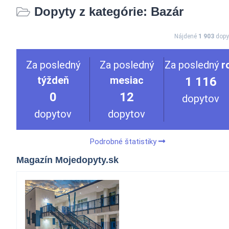
Dopyty z kategórie: Bazár
Nájdené
1 903
dopy
Za posledný
Za posledný
Za posledný
r
týždeň
mesiac
1 116
0
12
dopytov
dopytov
dopytov
Podrobné štatistiky
Magazín Mojedopyty.sk