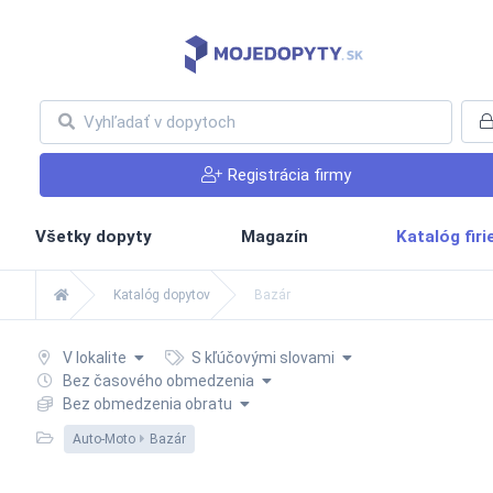
Registrácia firmy
Všetky dopyty
Magazín
Katalóg fir
Katalóg dopytov
Bazár
V lokalite
S kľúčovými slovami
Bez časového obmedzenia
Bez obmedzenia obratu
Auto-Moto
Bazár