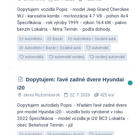
Dopytujem: vozidlá Popis: - model Jeep Grand Cherokee
WJ - karoséria kombi - motorizácia 4.7 V8 - pohon 4x4
Špecifikácia: - rok výroby 1999 - výkon 164 kW - palivo
benzín Lokalita: - Nitra Termín: - podľa dohody
Auto-Moto
Bazár
Auto-Moto
Osobné autá
Auto-Moto
Bazár
Osobné autá
automobil
automobily
automobil osobný
osobný automobil
Dopytujem: ľavé zadné dvere Hyundai
i20
okres Ružomberok
22. 7. 2026
425 eur
Dopytujem: autodiely Popis: - hľadám ľavé zadné dvere
pre model Hyundai i20 - vozidlo bolo vyrobené v roku
2022 Špecifikácia: - model vozidla je i20 BC3 Lokalita: -
obec Bešeňová Termín: - júl
Auto-Moto
Auto-Moto
Bazár
auto-moto