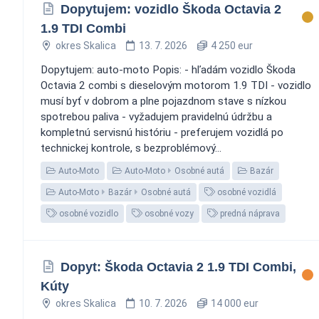
Dopytujem: vozidlo Škoda Octavia 2
1.9 TDI Combi
okres Skalica
13. 7. 2026
4 250 eur
Dopytujem: auto-moto Popis: - hľadám vozidlo Škoda
Octavia 2 combi s dieselovým motorom 1.9 TDI - vozidlo
musí byť v dobrom a plne pojazdnom stave s nízkou
spotrebou paliva - vyžadujem pravidelnú údržbu a
kompletnú servisnú históriu - preferujem vozidlá po
technickej kontrole, s bezproblémový...
Auto-Moto
Auto-Moto
Osobné autá
Bazár
Auto-Moto
Bazár
Osobné autá
osobné vozidlá
osobné vozidlo
osobné vozy
predná náprava
Dopyt: Škoda Octavia 2 1.9 TDI Combi,
Kúty
okres Skalica
10. 7. 2026
14 000 eur