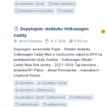
Auto-Moto
Bazár
diely motocyklov
príslušenstvo motocyklov
motorky
Dopytujem: dodávku Volkswagen
Caddy
okres Prievidza
16. 6. 2026
4 250 eur
Dopytujem: automobily Popis: - hľadám dodávku
Volkswagen Caddy Maxi s možnosťou odpočtu DPH na
podnikateľské účely Značka: - Volkswagen Model: -
Caddy Maxi Rok výroby: - 2021–2026 Typ karosérie: -
dodávka/N1 Palivo: - diesel Prevodovka: - manuálna 6-
stupňová Pohon:...
Auto-Moto
Auto-Moto
Bazár
Auto-Moto
Úžitkové autá
Auto-Moto
Bazár
Úžitkové autá
užitkové auto
nákladné auto
nákladné vozy