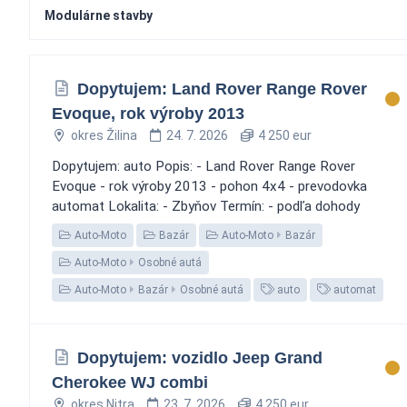
Modulárne stavby
Dopytujem: Land Rover Range Rover
Evoque, rok výroby 2013
okres Žilina
24. 7. 2026
4 250 eur
Dopytujem: auto Popis: - Land Rover Range Rover
Evoque - rok výroby 2013 - pohon 4x4 - prevodovka
automat Lokalita: - Zbyňov Termín: - podľa dohody
Auto-Moto
Bazár
Auto-Moto
Bazár
Auto-Moto
Osobné autá
Auto-Moto
Bazár
Osobné autá
auto
automat
Dopytujem: vozidlo Jeep Grand
Cherokee WJ combi
okres Nitra
23. 7. 2026
4 250 eur