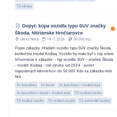
návesy
Dopyt: kúpa vozidla typu SUV značky
Škoda, Nitrianske Hrnčiarovce
okres Nitra
14. 7. 2026
30 000 eur
Popis zákazky: Hľadám vozidlo typu SUV značky Škoda,
konkrétne model Kodiaq. Vozidlo by malo byť v top stave.
Informácie o zákazke: - typ vozidla: SUV - značka: Škoda
- model: Kodiaq - rok výroby: od 2024 - počet
najazdených kilometrov: do 50.000 Kde sa zákazka rieši:
Nitr...
Auto-Moto
Bazár
Auto-Moto
Osobné autá
Auto-Moto
Bazár
Osobné autá
osobné vozidlo
osobný vozidlo
osobné vozidlá
automobil osobný