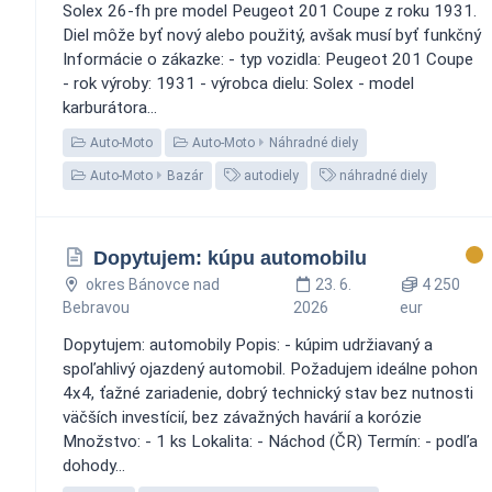
Solex 26-fh pre model Peugeot 201 Coupe z roku 1931.
Diel môže byť nový alebo použitý, avšak musí byť funkčný
Informácie o zákazke: - typ vozidla: Peugeot 201 Coupe
- rok výroby: 1931 - výrobca dielu: Solex - model
karburátora...
Auto-Moto
Auto-Moto
Náhradné diely
Auto-Moto
Bazár
autodiely
náhradné diely
Dopytujem: kúpu automobilu
okres Bánovce nad
23. 6.
4 250
Bebravou
2026
eur
Dopytujem: automobily Popis: - kúpim udržiavaný a
spoľahlivý ojazdený automobil. Požadujem ideálne pohon
4x4, ťažné zariadenie, dobrý technický stav bez nutnosti
väčších investícií, bez závažných havárií a korózie
Množstvo: - 1 ks Lokalita: - Náchod (ČR) Termín: - podľa
dohody...