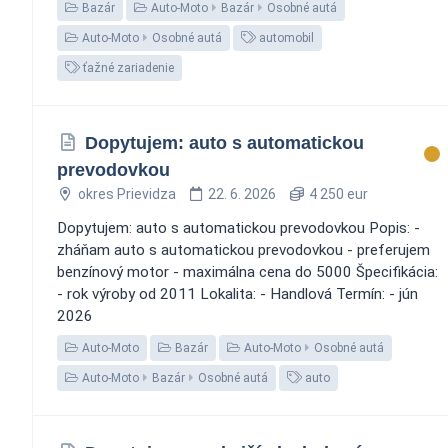
Bazár
Auto-Moto
Bazár
Osobné autá
Auto-Moto
Osobné autá
automobil
ťažné zariadenie
Dopytujem: auto s automatickou
prevodovkou
okres Prievidza
22. 6. 2026
4 250 eur
Dopytujem: auto s automatickou prevodovkou Popis: -
zháňam auto s automatickou prevodovkou - preferujem
benzínový motor - maximálna cena do 5000 Špecifikácia:
- rok výroby od 2011 Lokalita: - Handlová Termín: - jún
2026
Auto-Moto
Bazár
Auto-Moto
Osobné autá
Auto-Moto
Bazár
Osobné autá
auto