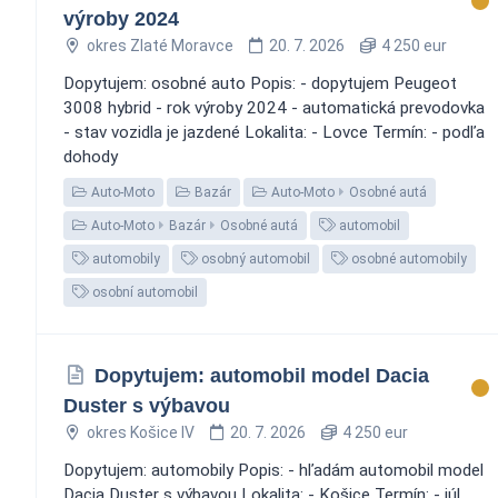
výroby 2024
okres Zlaté Moravce
20. 7. 2026
4 250 eur
Dopytujem: osobné auto Popis: - dopytujem Peugeot
3008 hybrid - rok výroby 2024 - automatická prevodovka
- stav vozidla je jazdené Lokalita: - Lovce Termín: - podľa
dohody
Auto-Moto
Bazár
Auto-Moto
Osobné autá
Auto-Moto
Bazár
Osobné autá
automobil
automobily
osobný automobil
osobné automobily
osobní automobil
Dopytujem: automobil model Dacia
Duster s výbavou
okres Košice IV
20. 7. 2026
4 250 eur
Dopytujem: automobily Popis: - hľadám automobil model
Dacia Duster s výbavou Lokalita: - Košice Termín: - júl