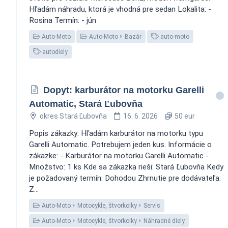
Hľadám náhradu, ktorá je vhodná pre sedan Lokalita: -
Rosina Termín: - jún
Auto-Moto
Auto-Moto
Bazár
auto-moto
autodiely
Dopyt: karburátor na motorku Garelli
Automatic, Stará Ľubovňa
okres Stará Ľubovňa
16. 6. 2026
50 eur
Popis zákazky: Hľadám karburátor na motorku typu
Garelli Automatic. Potrebujem jeden kus. Informácie o
zákazke: - Karburátor na motorku Garelli Automatic -
Množstvo: 1 ks Kde sa zákazka rieši: Stará Ľubovňa Kedy
je požadovaný termín: Dohodou Zhrnutie pre dodávateľa:
Z...
Auto-Moto
Motocykle, štvorkolky
Servis
Auto-Moto
Motocykle, štvorkolky
Náhradné diely