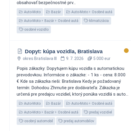
obsahovať bezpečnostné prv...
Auto-Moto
Bazár
Auto-Moto
Osobné autá
Auto-Moto
Bazár
Osobné autá
klimatizácia
osobné vozidlo
Dopyt: kúpa vozidla, Bratislava
okres Bratislava III
9. 7. 2026
5 000 eur
Popis zákazky: Dopytujem kúpu vozidla s automatickou
prevodovkou. Informácie o zákazke: - 1 ks - cena: 8.000
€ Kde sa zákazka rieši: Bratislava Kedy je požadovaný
termín: Dohodou Zhrnutie pre dodávateľa: Zákazka je
určená pre predajcu vozidiel, ktorý ponúka vozidlá s auto...
Auto-Moto
Bazár
Auto-Moto
Osobné autá
Auto-Moto
Bazár
Osobné autá
predaj vozidiel
osobný automobil
predaj automobilov