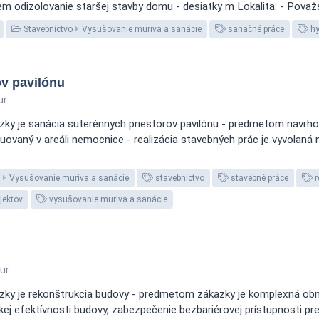
m odizolovanie staršej stavby domu - desiatky m Lokalita: - Považ
Stavebníctvo
Vysušovanie muriva a sanácie
sanačné práce
hy
ov pavilónu
ur
zky je sanácia suterénnych priestorov pavilónu - predmetom navrho
situovaný v areáli nemocnice - realizácia stavebných prác je vyvola
Vysušovanie muriva a sanácie
stavebníctvo
stavebné práce
r
jektov
vysušovanie muriva a sanácie
ur
azky je rekonštrukcia budovy - predmetom zákazky je komplexná o
ickej efektívnosti budovy, zabezpečenie bezbariérovej prístupnost