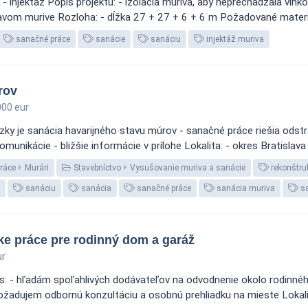
injektáž Popis projektu: - izolácia muriva, aby neprechádzala vlhkos
avom murive Rozloha: - dĺžka 27 + 27 + 6 + 6 m Požadované materiál
sanačné práce
sanácie
sanáciu
injektáž muriva
rov
00 eur
ky je sanácia havarijného stavu múrov - sanačné práce riešia odstr
unikácie - bližšie informácie v prílohe Lokalita: - okres Bratislava 
ráce
Murári
Stavebníctvo
Vysušovanie muriva a sanácie
rekonštru
sanáciu
sanácia
sanačné práce
sanácia muriva
sa
e práce pre rodinný dom a garáž
ur
: - hľadám spoľahlivých dodávateľov na odvodnenie okolo rodinného
ožadujem odbornú konzultáciu a osobnú prehliadku na mieste Lokalit