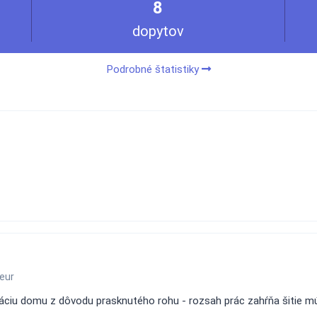
8
dopytov
Podrobné štatistiky
eur
ciu domu z dôvodu prasknutého rohu - rozsah prác zahŕňa šitie múr