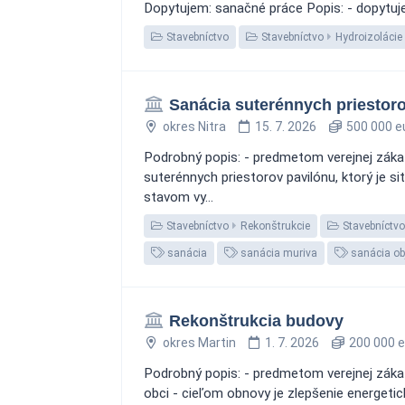
Dopytujem: sanačné práce Popis: - dopytuje
Stavebníctvo
Stavebníctvo
Hydroizolácie
Sanácia suterénnych priestor
okres Nitra
15. 7. 2026
500 000 e
Podrobný popis: - predmetom verejnej záka
suterénnych priestorov pavilónu, ktorý je 
stavom vy...
Stavebníctvo
Rekonštrukcie
Stavebníctvo
sanácia
sanácia muriva
sanácia ob
Rekonštrukcia budovy
okres Martin
1. 7. 2026
200 000 e
Podrobný popis: - predmetom verejnej zák
obci - cieľom obnovy je zlepšenie energet