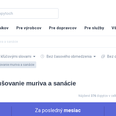
níkov
Pre výrobcov
Pre dopravcov
Pre služby
Vš
va a sanácie
 kľúčovými slovami
Bez časového obmedzenia
Bez 
vanie muriva a sanácie
ušovanie muriva a sanácie
Nájdené
376
dopytov
v ce
Za posledný
mesiac