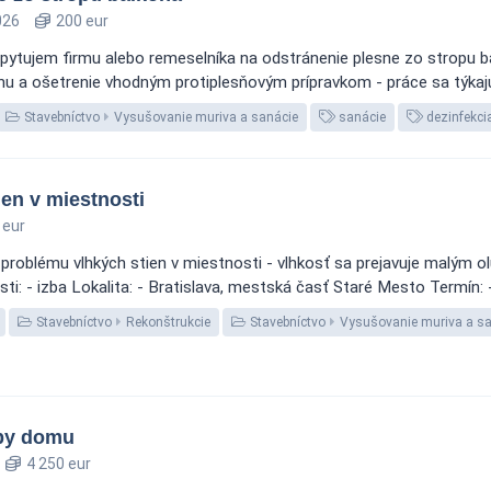
026
200 eur
opytujem firmu alebo remeselníka na odstránenie plesne zo stropu 
u a ošetrenie vhodným protiplesňovým prípravkom - práce sa týkajú
Stavebníctvo
Vysušovanie muriva a sanácie
sanácie
dezinfekci
en v miestnosti
 eur
 problému vlhkých stien v miestnosti - vlhkosť sa prejavuje malým 
ti: - izba Lokalita: - Bratislava, mestská časť Staré Mesto Termín
Stavebníctvo
Rekonštrukcie
Stavebníctvo
Vysušovanie muriva a sa
vby domu
4 250 eur