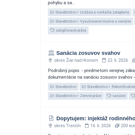
pohybu a sa...
Stavebníctvo
Izolácie a vonkašie zateplenie
Stavebníctvo
Vysušovanie muriva a sanácie
zatepľovacie práce
Sanácia zosuvov svahov
okres Žiar nad Hronom
22. 6. 2026
Podrobný popis: - predmetom verejnej záka
dokumentácie na sanáciu zosuvov svahov - bl
Stavebníctvo
Stavebníctvo
Rekonštrukcie
Stavebníctvo
Zemné práce
sanácie
Dopytujem: injektáž rodinného
okres Trenčín
16. 6. 2026
200 eu