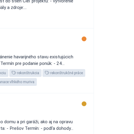
ť do stien Cieľ projektu: - vytvorenie
y a zdroje:...
ánenie havarijného stavu existujúcich
Termín pre podanie ponúk: - 24...
kciu
rekonštrukcia
rekonštrukčné práce
nace vlhkého muriva
 domu a pri garáži, ako aj na opravu
a: - Prešov Termín: - podľa dohody...