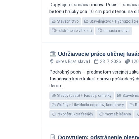
Dopytujem: sanácia muriva Popis: - sanácia
betónu hrúbky cca 10 cm pod stenou na dĺžke
Stavebníctvo
Stavebníctvo
Hydroizolácie
odstránenie vlhkosti
sanácia muriva
Udržiavacie práce uličnej fasá
okres Bratislava I
28. 7. 2026
120 
Podrobný popis: - predmetom verejnej záka
fasádnych konštrukcií, opravu poškodených 
demo...
Stavby (časti)
Fasády, omietky
Stavebníc
Služby
Likvidacia odpadov, kontajnery
Re
rekonštrukcia fasády
montáž lešenia
Dopytujem: odstránenie plesn