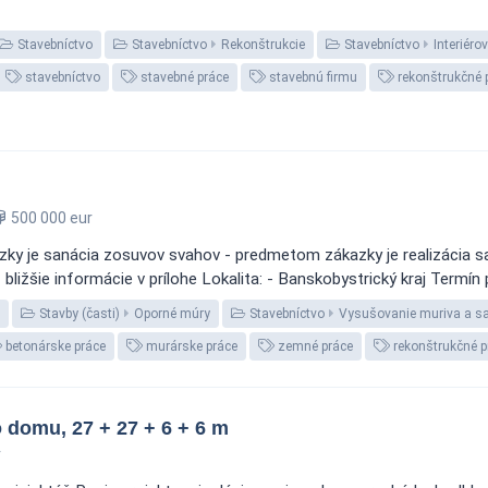
Stavebníctvo
Stavebníctvo
Rekonštrukcie
Stavebníctvo
Interiéro
stavebníctvo
stavebné práce
stavebnú firmu
rekonštrukčné 
500 000 eur
zky je sanácia zosuvov svahov - predmetom zákazky je realizácia s
ižšie informácie v prílohe Lokalita: - Banskobystrický kraj Termín 
Stavby (časti)
Oporné múry
Stavebníctvo
Vysušovanie muriva a s
betonárske práce
murárske práce
zemné práce
rekonštrukčné p
 domu, 27 + 27 + 6 + 6 m
r