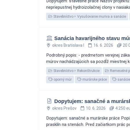
Dopytujem: stavebné práce Názov projektu: - 
nepriepustnej hydroizolačnej clony v nasiak
Stavebníctvo
Vysušovanie muriva a sanácie
Sanácia havarijného stavu mú
okres Bratislava I
16. 6. 2026
20 0
Podrobný popis: - predmetom verejnej zákaz
múrov nachádzajúcich sa pozdĺž miestnej kom
Stavebníctvo
Rekonštrukcie
Remeselné p
oporný múr
murárske práce
sanácie
Dopytujem: sanačné a murársk
okres Prešov
10. 6. 2026
4 250 e
Dopytujem: sanačné a murárske práce Popis
prasklín na stenách. Pred začiatkom prác p