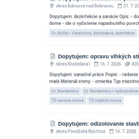
okres Bánovce nad Bebravou
21. 7. 2
Dopytujem: dezinfekcie a sanácie Opis: - d
dome - ide o vyčistenie napadnutého povrch
Služby
Deratizácia, dezinsekcia, dezinfekcia
Dopytujem: opravu vlhkých sti
okres Bratislava I
16. 7. 2026
425
Dopytujem: sanačné práce Popis: - riešenie
malá Materiál steny: - omietka Typ miestnos
Stavebníctvo
Stavebníctvo
Hydroizolácie
sanácia muriva
injektáž muriva
Dopytujem: odizolovanie sta
okres Považská Bystrica
16. 7. 2026