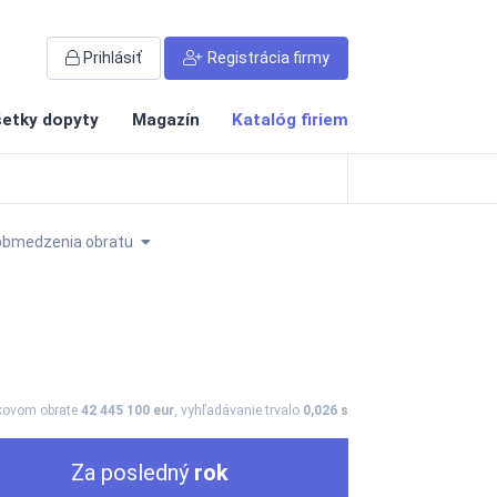
Prihlásiť
Registrácia firmy
etky dopyty
Magazín
Katalóg firiem
obmedzenia obratu
lkovom obrate
42 445 100 eur
, vyhľadávanie trvalo
0,026 s
Za posledný
rok