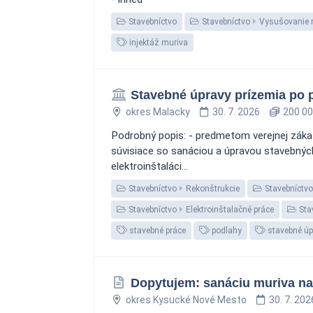
Stavebníctvo
Stavebníctvo
Vysušovanie 
injektáž muriva
Stavebné úpravy prízemia po 
okres Malacky
30. 7. 2026
200 00
Podrobný popis: - predmetom verejnej záka
súvisiace so sanáciou a úpravou stavebných
elektroinštaláci...
Stavebníctvo
Rekonštrukcie
Stavebníctvo
Stavebníctvo
Elektroinštalačné práce
Stav
stavebné práce
podlahy
stavebné úp
Dopytujem: sanáciu muriva na
okres Kysucké Nové Mesto
30. 7. 202