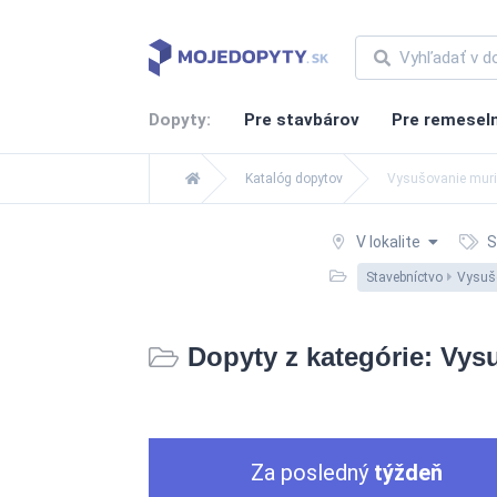
Dopyty:
Pre stavbárov
Pre remesel
Katalóg dopytov
Vysušovanie muri
V lokalite
S
Stavebníctvo
Vysušo
Dopyty z kategórie: Vys
Za posledný
týždeň