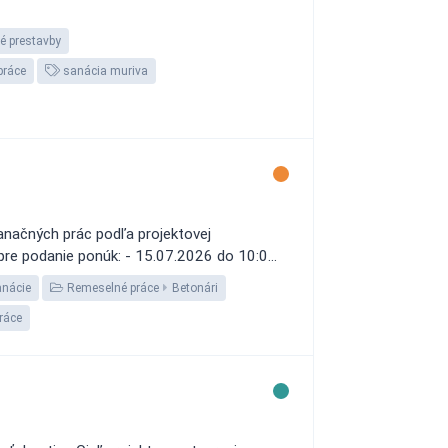
vé prestavby
práce
sanácia muriva
anačných prác podľa projektovej
pre podanie ponúk: - 15.07.2026 do 10:0...
anácie
Remeselné práce
Betonári
ráce