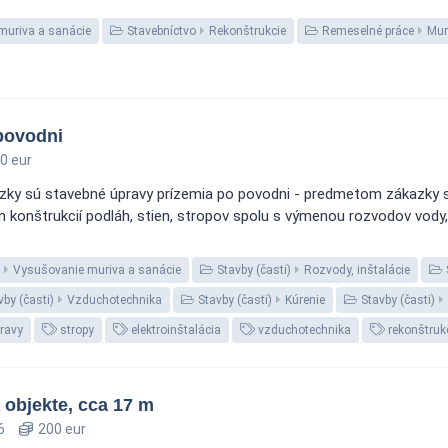
muriva a sanácie
Stavebníctvo
Rekonštrukcie
Remeselné práce
Mur
povodni
0 eur
zky sú stavebné úpravy prízemia po povodni - predmetom zákazky 
 konštrukcií podláh, stien, stropov spolu s výmenou rozvodov vody, 
Vysušovanie muriva a sanácie
Stavby (časti)
Rozvody, inštalácie
by (časti)
Vzduchotechnika
Stavby (časti)
Kúrenie
Stavby (časti)
ravy
stropy
elektroinštalácia
vzduchotechnika
rekonštruk
 objekte, cca 17 m
6
200 eur