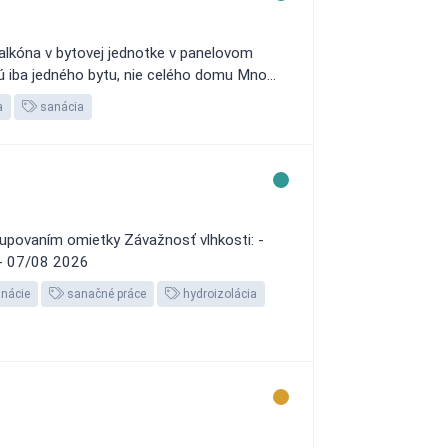
balkóna v bytovej jednotke v panelovom
 iba jedného bytu, nie celého domu Mno...
a
sanácia
olupovaním omietky Závažnosť vlhkosti: -
: - 07/08 2026
nácie
sanačné práce
hydroizolácia