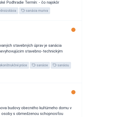
ské Podhradie Termín: - čo najskôr
droizolácia
sanácia muriva
vaných stavebných úprav je sanácia
ná nevyhovujúcim stavebno-technickým
ekonštrukčné práce
sanácie
sanáciu
bnova budovy obecného kultúrneho domu v
i pre osoby s obmedzenou schopnosťou