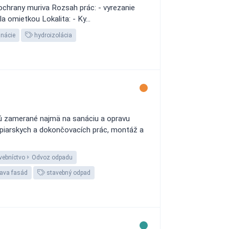
 ochrany muriva Rozsah prác: - vyrezanie
 omietkou Lokalita: - Ky...
nácie
hydroizolácia
sú zamerané najmä na sanáciu a opravu
mpiarskych a dokončovacích prác, montáž a
vebníctvo
Odvoz odpadu
ava fasád
stavebný odpad