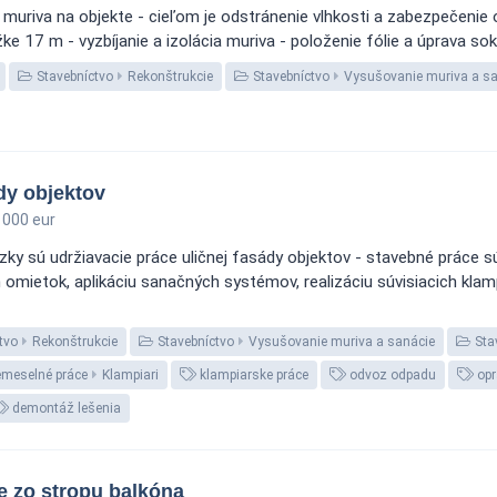
 muriva na objekte - cieľom je odstránenie vlhkosti a zabezpečenie
 17 m - vyzbíjanie a izolácia muriva - položenie fólie a úprava sokla
Stavebníctvo
Rekonštrukcie
Stavebníctvo
Vysušovanie muriva a sa
dy objektov
000 eur
zky sú udržiavacie práce uličnej fasády objektov - stavebné práce 
omietok, aplikáciu sanačných systémov, realizáciu súvisiacich kla
tvo
Rekonštrukcie
Stavebníctvo
Vysušovanie muriva a sanácie
Sta
meselné práce
Klampiari
klampiarske práce
odvoz odpadu
opr
demontáž lešenia
e zo stropu balkóna