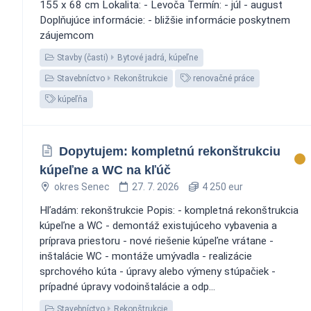
155 x 68 cm Lokalita: - Levoča Termín: - júl - august
Doplňujúce informácie: - bližšie informácie poskytnem
záujemcom
Stavby (časti)
Bytové jadrá, kúpeľne
Stavebníctvo
Rekonštrukcie
renovačné práce
kúpeľňa
Dopytujem: kompletnú rekonštrukciu
kúpeľne a WC na kľúč
okres Senec
27. 7. 2026
4 250 eur
Hľadám: rekonštrukcie Popis: - kompletná rekonštrukcia
kúpeľne a WC - demontáž existujúceho vybavenia a
príprava priestoru - nové riešenie kúpeľne vrátane -
inštalácie WC - montáže umývadla - realizácie
sprchového kúta - úpravy alebo výmeny stúpačiek -
prípadné úpravy vodoinštalácie a odp...
Stavebníctvo
Rekonštrukcie