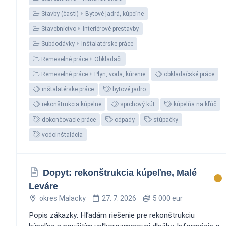
Stavby (časti)
Bytové jadrá, kúpeľne
Stavebníctvo
Interiérové prestavby
Subdodávky
Inštalatérske práce
Remeselné práce
Obkladači
Remeselné práce
Plyn, voda, kúrenie
obkladačské práce
inštalatérske práce
bytové jadro
rekonštrukcia kúpelne
sprchový kút
kúpelňa na kľúč
dokončovacie práce
odpady
stúpačky
vodoinštalácia
Dopyt: rekonštrukcia kúpeľne, Malé
Leváre
okres Malacky
27. 7. 2026
5 000 eur
Popis zákazky: Hľadám riešenie pre rekonštrukciu