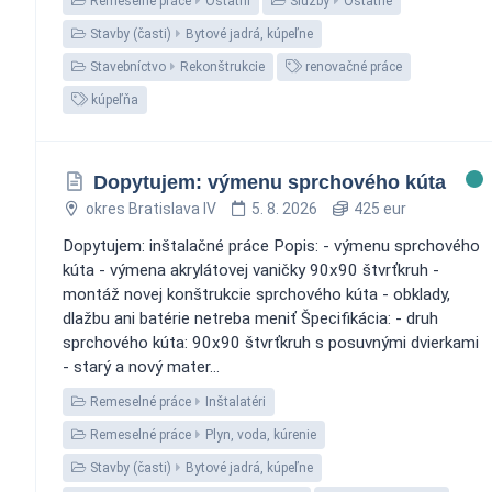
Remeselné práce
Ostatní
Služby
Ostatné
Stavby (časti)
Bytové jadrá, kúpeľne
Stavebníctvo
Rekonštrukcie
renovačné práce
kúpeľňa
Dopytujem: výmenu sprchového kúta
okres Bratislava IV
5. 8. 2026
425 eur
Dopytujem: inštalačné práce Popis: - výmenu sprchového
kúta - výmena akrylátovej vaničky 90x90 štvrťkruh -
montáž novej konštrukcie sprchového kúta - obklady,
dlažbu ani batérie netreba meniť Špecifikácia: - druh
sprchového kúta: 90x90 štvrťkruh s posuvnými dvierkami
- starý a nový mater...
Remeselné práce
Inštalatéri
Remeselné práce
Plyn, voda, kúrenie
Stavby (časti)
Bytové jadrá, kúpeľne