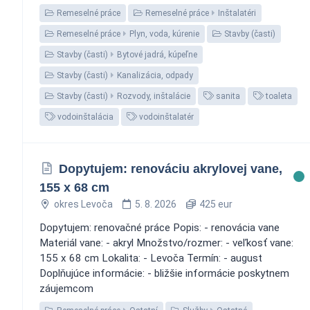
Remeselné práce
Remeselné práce
Inštalatéri
Remeselné práce
Plyn, voda, kúrenie
Stavby (časti)
Stavby (časti)
Bytové jadrá, kúpeľne
Stavby (časti)
Kanalizácia, odpady
Stavby (časti)
Rozvody, inštalácie
sanita
toaleta
vodoinštalácia
vodoinštalatér
Dopytujem: renováciu akrylovej vane,
155 x 68 cm
okres Levoča
5. 8. 2026
425 eur
Dopytujem: renovačné práce Popis: - renovácia vane
Materiál vane: - akryl Množstvo/rozmer: - veľkosť vane:
155 x 68 cm Lokalita: - Levoča Termín: - august
Doplňujúce informácie: - bližšie informácie poskytnem
záujemcom