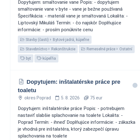
Dopytujem: smaltovanie vane Popis: - dopytujem
smaltovanie vane v byte - vane je bežne používaná
Špecifikácia: - materiál vane je smaltovaná Lokalita: -
Liptovský Mikuláš Termín: - čo najskôr Doplňujúce
informácie: - prosím ponúknite cenu
Stavby (časti)
Bytové jadrá, kúpeľne
Stavebníctvo
Rekonštrukcie
Remeselné práce
Ostatní
byt
kúpeľňa
Dopytujem: inštalatérske práce pre
toaletu
okres Poprad
5. 8. 2026
75 eur
Dopytujem: inštalatérske práce Popis: - potrebujem
nastaviť slabšie splachovanie na toalete Lokalita: -
Poprad Termín: - ihneď Doplňujúce informácie: - zákazka
je vhodná pre inštalatéra, ktorý zabezpečí úpravu
splachovania na toalete