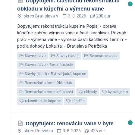
Dopytujem: čiastočnú rekonštrukciu
obkladu v kúpeľni a výmenu vane
okres Bratislava V
3. 8. 2026
200 eur
Dopytujem: rekonštrukciu kúpeľne Popis: - oprava
kúpeľne zahŕňa výmenu vane a časti kachličiek Rozsah
prác: - výmena vane - výmena časti kachličiek Termín: -
podľa dohody Lokalita: - Bratislava Petržalka
Stavebníctvo
Stavby (časti)
Remeselné práce
Stavebníctvo
Rekonštrukcie
Stavby (časti)
Bytové jadrá, kúpeľne
Remeselné práce
Obkladači
Remeselné práce
Inštalatéri
obklady
bytové jadro
rekonštrukcia kúpelne
kúpeľňa
Dopytujem: renováciu vane v byte
okres Prievidza
3. 8. 2026
425 eur