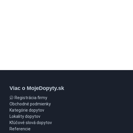
Viac o MojeDopyty.sk
Registrácia firmy
Obchodné podmienky
Kategórie dopytov
Lokality dopytov
Kľúčové slová dopytov
Referencie