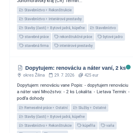
Juhomoravský kraj (ČR) Termín:...
Stavebníctvo
Rekonštrukcie
Stavebníctvo
Interiérové prestavby
Stavby (časti)
Bytové jadrá, kúpeľne
Stavebníctvo
stavebné práce
rekonštrukčné práce
bytové jadro
stavebná firma
interiérové prestavby
Dopytujem: renováciu a náter vaní, 2 ks
okres Žilina
29. 7. 2026
425 eur
Dopytujem: renováciu vane Popis: - dopytujem renováciu
a náter vaní Množstvo: - 2 ks Lokalita: - Lietava Termín: -
podľa dohody
Remeselné práce
Ostatní
Služby
Ostatné
Stavby (časti)
Bytové jadrá, kúpeľne
Stavebníctvo
Rekonštrukcie
kúpeľňa
vaňa