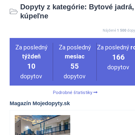
Dopyty z kategórie: Bytové jadrá,
kúpeľne
Nájdené
1 500
dopy
Za posledný
Za posledný
Za posledný
r
týždeň
mesiac
166
10
55
dopytov
dopytov
dopytov
Podrobné štatistiky
Magazín Mojedopyty.sk