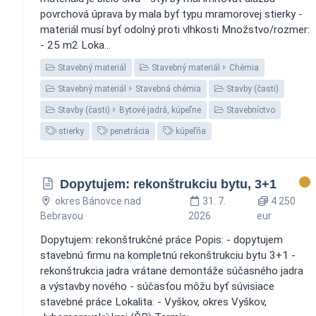
povrchová úprava by mala byť typu mramorovej stierky -
materiál musí byť odolný proti vlhkosti Množstvo/rozmer:
- 25 m2 Loka...
Stavebný materiál
Stavebný materiál
Chémia
Stavebný materiál
Stavebná chémia
Stavby (časti)
Stavby (časti)
Bytové jadrá, kúpeľne
Stavebníctvo
stierky
penetrácia
kúpeľňa
Dopytujem: rekonštrukciu bytu, 3+1
okres Bánovce nad
31. 7.
4 250
Bebravou
2026
eur
Dopytujem: rekonštrukčné práce Popis: - dopytujem
stavebnú firmu na kompletnú rekonštrukciu bytu 3+1 -
rekonštrukcia jadra vrátane demontáže súčasného jadra
a výstavby nového - súčasťou môžu byť súvisiace
stavebné práce Lokalita: - Vyškov, okres Vyškov,