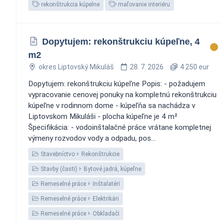
rekonštrukcia kúpelne
maľovanie interiéru
Dopytujem: rekonštrukciu kúpeľne, 4
m2
okres Liptovský Mikuláš
28. 7. 2026
4 250 eur
Dopytujem: rekonštrukciu kúpeľne Popis: - požadujem
vypracovanie cenovej ponuky na kompletnú rekonštrukciu
kúpeľne v rodinnom dome - kúpeľňa sa nachádza v
Liptovskom Mikuláši - plocha kúpeľne je 4 m²
Špecifikácia: - vodoinštalačné práce vrátane kompletnej
výmeny rozvodov vody a odpadu, pos...
Stavebníctvo
Rekonštrukcie
Stavby (časti)
Bytové jadrá, kúpeľne
Remeselné práce
Inštalatéri
Remeselné práce
Elektrikári
Remeselné práce
Obkladači