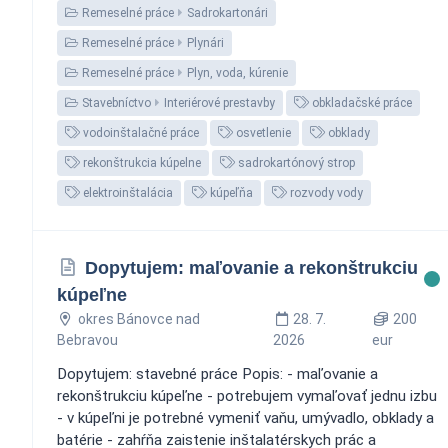
Remeselné práce
Sadrokartonári
Remeselné práce
Plynári
Remeselné práce
Plyn, voda, kúrenie
Stavebníctvo
Interiérové prestavby
obkladačské práce
vodoinštalačné práce
osvetlenie
obklady
rekonštrukcia kúpelne
sadrokartónový strop
elektroinštalácia
kúpeľňa
rozvody vody
Dopytujem: maľovanie a rekonštrukciu
kúpeľne
okres Bánovce nad
28. 7.
200
Bebravou
2026
eur
Dopytujem: stavebné práce Popis: - maľovanie a
rekonštrukciu kúpeľne - potrebujem vymaľovať jednu izbu
- v kúpeľni je potrebné vymeniť vaňu, umývadlo, obklady a
batérie - zahŕňa zaistenie inštalatérskych prác a