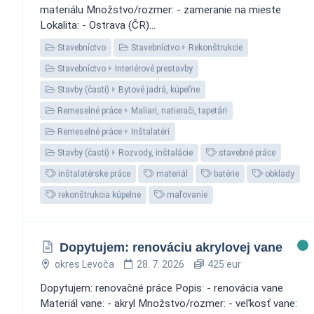
materiálu Množstvo/rozmer: - zameranie na mieste
Lokalita: - Ostrava (ČR)...
Stavebníctvo
Stavebníctvo
Rekonštrukcie
Stavebníctvo
Interiérové prestavby
Stavby (časti)
Bytové jadrá, kúpeľne
Remeselné práce
Maliari, natierači, tapetári
Remeselné práce
Inštalatéri
Stavby (časti)
Rozvody, inštalácie
stavebné práce
inštalatérske práce
materiál
batérie
obklady
rekonštrukcia kúpelne
maľovanie
Dopytujem: renováciu akrylovej vane
okres Levoča
28. 7. 2026
425 eur
Dopytujem: renovačné práce Popis: - renovácia vane
Materiál vane: - akryl Množstvo/rozmer: - veľkosť vane: