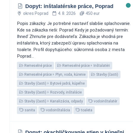
Dopyt: inštalatérske práce, Poprad
okres Poprad
4. 8. 2026
450 eur
Popis zákazky: Je potrebné nastaviť slabšie splachovanie.
Kde sa zákazka rieši: Poprad Kedy je požadovaný termín:
Ihneď Zhrnutie pre dodávateľa: Zákazka je vhodná pre
inštalatéra, ktorý zabezpečí úpravu splachovania na
toalete. Profil dopytujúceho: súkromná osoba z mesta
Poprad...
Remeselné práce
Remeselné práce
Inštalatéri
Remeselné práce
Plyn, voda, kúrenie
Stavby (časti)
Stavby (časti)
Bytové jadrá, kúpeľne
Stavby (časti)
Rozvody, inštalácie
Stavby (časti)
Kanalizácia, odpady
vodoinštalatér
sanita
vodoinštalácia
toaleta
Dopyt: okachličkovanie stien v kúpeľni