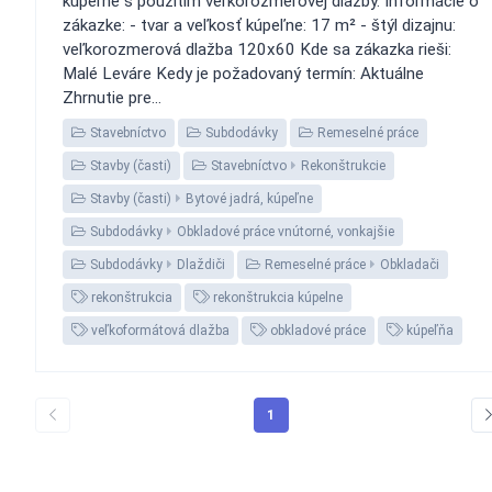
kúpeľne s použitím veľkorozmerovej dlažby. Informácie o
zákazke: - tvar a veľkosť kúpeľne: 17 m² - štýl dizajnu:
veľkorozmerová dlažba 120x60 Kde sa zákazka rieši:
Malé Leváre Kedy je požadovaný termín: Aktuálne
Zhrnutie pre...
Stavebníctvo
Subdodávky
Remeselné práce
Stavby (časti)
Stavebníctvo
Rekonštrukcie
Stavby (časti)
Bytové jadrá, kúpeľne
Subdodávky
Obkladové práce vnútorné, vonkajšie
Subdodávky
Dlaždiči
Remeselné práce
Obkladači
rekonštrukcia
rekonštrukcia kúpelne
veľkoformátová dlažba
obkladové práce
kúpeľňa
1