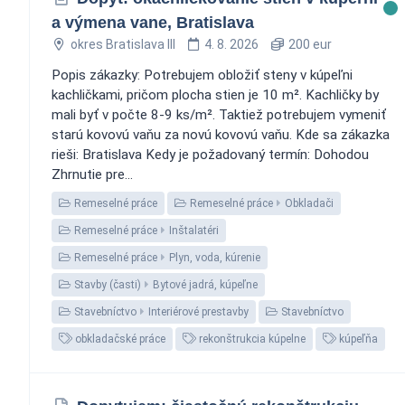
a výmena vane, Bratislava
okres Bratislava III
4. 8. 2026
200 eur
Popis zákazky: Potrebujem obložiť steny v kúpeľni
kachličkami, pričom plocha stien je 10 m². Kachličky by
mali byť v počte 8-9 ks/m². Taktiež potrebujem vymeniť
starú kovovú vaňu za novú kovovú vaňu. Kde sa zákazka
rieši: Bratislava Kedy je požadovaný termín: Dohodou
Zhrnutie pre...
Remeselné práce
Remeselné práce
Obkladači
Remeselné práce
Inštalatéri
Remeselné práce
Plyn, voda, kúrenie
Stavby (časti)
Bytové jadrá, kúpeľne
Stavebníctvo
Interiérové prestavby
Stavebníctvo
obkladačské práce
rekonštrukcia kúpelne
kúpeľňa