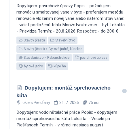
Dopytujem: povrchové úpravy Popis: - požadujem
renováciu smaltovanej vane v byte - preferujem metódu
renovácie vložením novej vane alebo náterom Stav vane:
- vidieť podloženú tehlu Množstvo/rozmer: - byt Lokalita:
- Prievidza Termín: - 20.8.2026 Rozpočet: - do 200 €
Stavby (časti)
Stavebníctvo
Stavby (časti)
Bytové jadrá, kúpeľne
Stavebníctvo
Rekonštrukcie
povrchové úpravy
bytové jadro
kúpeľňa
Dopytujem: montáž sprchovacieho
kúta
okres Piešťany
31. 7. 2026
75 eur
Dopytujem: vodoinštalačné práce Popis: - dopytujem
montáž sprchovacieho kúta Lokalita: - Veselé pri
Piešťanoch Termín: - v rámci mesiaca august