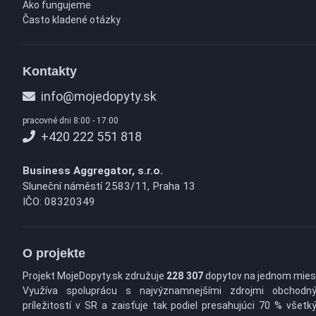
Ako fungujeme
Často kladené otázky
Kontakty
info@mojedopyty.sk
pracovné dni 8:00 - 17:00
+420 222 551 818
Business Aggregator, s.r.o.
Sluneční náměstí 2583/11, Praha 13
IČO: 08320349
O projekte
Projekt MojeDopyty.sk združuje
228 307
dopytov na jednom mies
Využíva spoluprácu s najvýznamnejšími zdrojmi obchodn
príležitostí v SR a zaisťuje tak podiel presahujúci 70 % všetk