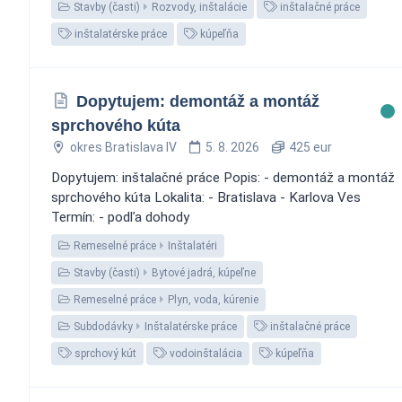
Stavby (časti)
Rozvody, inštalácie
inštalačné práce
inštalatérske práce
kúpeľňa
Dopytujem: demontáž a montáž
sprchového kúta
okres Bratislava IV
5. 8. 2026
425 eur
Dopytujem: inštalačné práce Popis: - demontáž a montáž
sprchového kúta Lokalita: - Bratislava - Karlova Ves
Termín: - podľa dohody
Remeselné práce
Inštalatéri
Stavby (časti)
Bytové jadrá, kúpeľne
Remeselné práce
Plyn, voda, kúrenie
Subdodávky
Inštalatérske práce
inštalačné práce
sprchový kút
vodoinštalácia
kúpeľňa