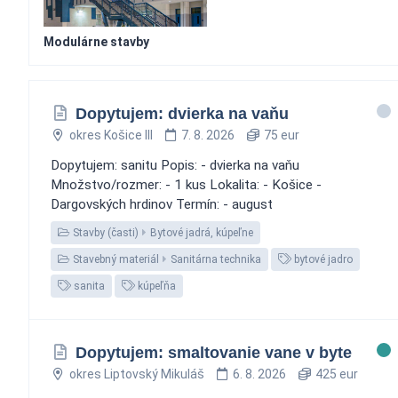
Modulárne stavby
Dopytujem: dvierka na vaňu
okres Košice III
7. 8. 2026
75 eur
Dopytujem: sanitu Popis: - dvierka na vaňu
Množstvo/rozmer: - 1 kus Lokalita: - Košice -
Dargovských hrdinov Termín: - august
Stavby (časti)
Bytové jadrá, kúpeľne
Stavebný materiál
Sanitárna technika
bytové jadro
sanita
kúpeľňa
Dopytujem: smaltovanie vane v byte
okres Liptovský Mikuláš
6. 8. 2026
425 eur