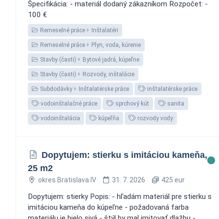
Špecifikácia: - materiál dodaný zákazníkom Rozpočet: -
100 €
Remeselné práce
Inštalatéri
Remeselné práce
Plyn, voda, kúrenie
Stavby (časti)
Bytové jadrá, kúpeľne
Stavby (časti)
Rozvody, inštalácie
Subdodávky
Inštalatérske práce
inštalatérske práce
vodoinštalačné práce
sprchový kút
sanita
vodoinštalácia
kúpeľňa
rozvody vody
Dopytujem: stierku s imitáciou kameňa,
25 m2
okres Bratislava IV
31. 7. 2026
425 eur
Dopytujem: stierky Popis: - hľadám materiál pre stierku s
imitáciou kameňa do kúpeľne - požadovaná farba
materiálu je bielo sivá - štýl by mal imitovať dlažbu -