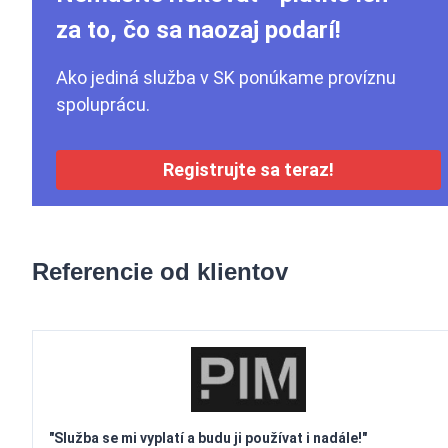
za to, čo sa naozaj podarí!
Ako jediná služba v SK ponúkame províznu
spoluprácu.
Registrujte sa teraz!
Referencie od klientov
"Služba se mi vyplatí a budu ji používat i nadále!"