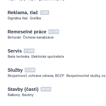
Reklama, tlač
2 681
Digitálna tlač
Grafika
Remeselné práce
51 075
Betonári
Čistenie kanalizácie
Servis
11 695
Biela technika
Elektrické spotrebiče
Služby
12 299
Bezpečnosť, ochrana zdravia, BOZP
Bezpečnostné služby, ostrah
Stavby (časti)
39 943
Balkony
Bazény