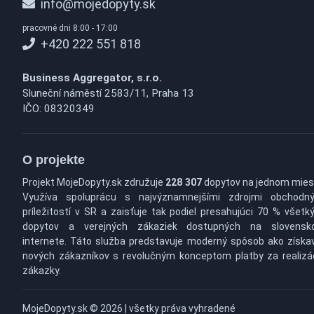
info@mojedopyty.sk
pracovné dni 8:00 - 17:00
+420 222 551 818
Business Aggregator, s.r.o.
Sluneční náměstí 2583/11, Praha 13
IČO: 08320349
O projekte
Projekt MojeDopyty.sk združuje
228 307
dopytov na jednom mies
Využíva spoluprácu s najvýznamnejšími zdrojmi obchodn
príležitostí v SR a zaisťuje tak podiel presahujúci 70 % všetk
dopytov a verejných zákaziek dostupných na slovens
internete. Táto služba predstavuje moderný spôsob ako získa
nových zákazníkov s revolučným konceptom platby za realizá
zákazky.
MojeDopyty.sk © 2026 | všetky práva vyhradené