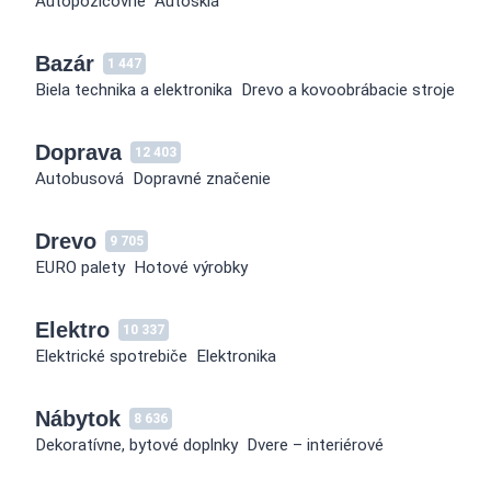
Autopožičovne
Autosklá
Bazár
1 447
Biela technika a elektronika
Drevo a kovoobrábacie stroje
Doprava
12 403
Autobusová
Dopravné značenie
Drevo
9 705
EURO palety
Hotové výrobky
Elektro
10 337
Elektrické spotrebiče
Elektronika
Nábytok
8 636
Dekoratívne, bytové doplnky
Dvere – interiérové