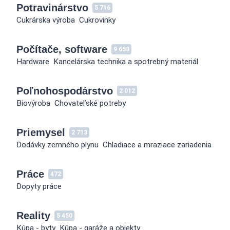
Potravinárstvo
5 716
Cukrárska výroba
Cukrovinky
Počítače, software
9 658
Hardware
Kancelárska technika a spotrebný materiál
Poľnohospodárstvo
2 012
Biovýroba
Chovateľské potreby
Priemysel
2 713
Dodávky zemného plynu
Chladiace a mraziace zariadenia
Práce
472
Dopyty práce
Reality
5 450
Kúpa - byty
Kúpa - garáže a objekty