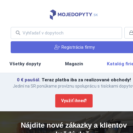
Registrácia firmy
Všetky dopyty
Magazín
Katalóg fir
0 € paušál.
Teraz platba iba za realizované obchody!
Jediní na SR ponúkame províznu spoluprácu s tisíckami dopytov
Využiť ihneď!
Nájdite nové zákazky a klientov