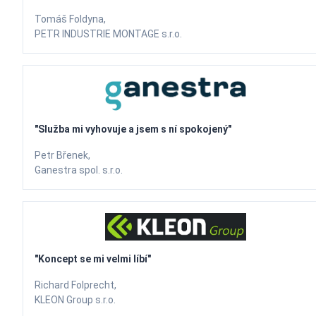
Tomáš Foldyna,
PETR INDUSTRIE MONTAGE s.r.o.
"Služba mi vyhovuje a jsem s ní spokojený"
Petr Břenek,
Ganestra spol. s.r.o.
"Koncept se mi velmi líbí"
Richard Folprecht,
KLEON Group s.r.o.