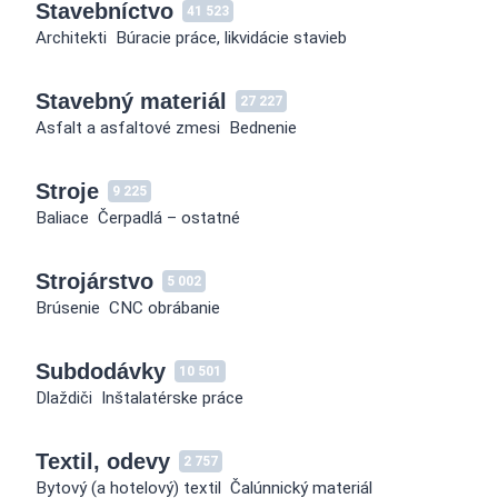
Stavebníctvo
41 523
Architekti
Búracie práce, likvidácie stavieb
Stavebný materiál
27 227
Asfalt a asfaltové zmesi
Bednenie
Stroje
9 225
Baliace
Čerpadlá – ostatné
Strojárstvo
5 002
Brúsenie
CNC obrábanie
Subdodávky
10 501
Dlaždiči
Inštalatérske práce
Textil, odevy
2 757
Bytový (a hotelový) textil
Čalúnnický materiál