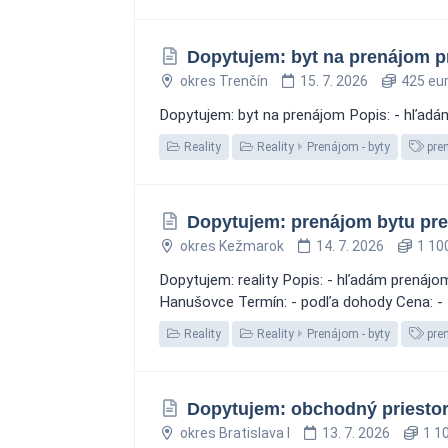
Dopytujem: byt na prenájom p
okres Trenčín
15. 7. 2026
425 eu
Dopytujem: byt na prenájom Popis: - hľadám
Reality
Reality
Prenájom - byty
pre
Dopytujem: prenájom bytu pre
okres Kežmarok
14. 7. 2026
1 100
Dopytujem: reality Popis: - hľadám prenájom
Hanušovce Termín: - podľa dohody Cena: -
Reality
Reality
Prenájom - byty
pre
Dopytujem: obchodný priestor
okres Bratislava I
13. 7. 2026
1 10