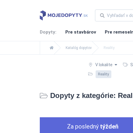
Dopyty:
Pre stavbárov
Pre remesel
Katalóg dopytov
Reality
V lokalite
S
Reality
Dopyty z kategórie: Real
Za posledný
týždeň