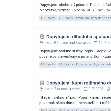
Dopytujem: obchodný priestor Popis: - hľad
Množstvo/rozmer: - plocha 60–70 m2 Lokali
Reality
Reality
Prenájom - kancelárie a k
Dopytujem: dlhodobá spoluprá
okres Bánovce nad Bebravou
10. 7. 2
Dopytujem: realitné služby Popis: - dopytuj
pozemkov s investičným potenciálom - zamer
Reality
Reality
Kúpa - pozemky a záhrad
Dopytujem: kúpu rodinného 
okres Žiar nad Hronom
8. 7. 2026
Hľadám: nehnuteľnosti Popis: - mám záuje
pozemok okolo domu - nehnuteľnosť môže byť
Reality
Reality
Kúpa - rodinné domy a vil