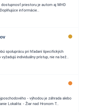
 - dostupnosť priestoru je autom aj MHD
oplňujúce informácie...
kov
bú spoluprácu pri hľadaní špecifických
adujú individuálny prístup, nie na bež...
ojposchodového - výhodou je záhrada alebo
ie Lokalita: - Žiar nad Hronom T...