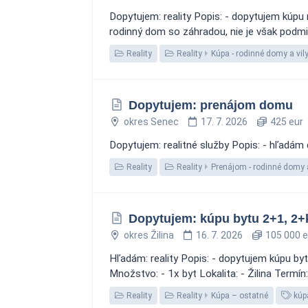
Dopytujem: reality Popis: - dopytujem kúp
rodinný dom so záhradou, nie je však podmie
Reality
Reality
Kúpa - rodinné domy a vil
Dopytujem: prenájom domu
okres Senec
17. 7. 2026
425 eur
Dopytujem: realitné služby Popis: - hľadám
Reality
Reality
Prenájom - rodinné domy a
Dopytujem: kúpu bytu 2+1, 2+
okres Žilina
16. 7. 2026
105 000 e
Hľadám: reality Popis: - dopytujem kúpu bytu
Množstvo: - 1x byt Lokalita: - Žilina Termín
Reality
Reality
Kúpa – ostatné
kúp