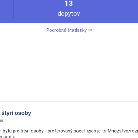
13
dopytov
Podrobné štatistiky
 štyri osoby
eur
 bytu pre štyri osoby - preferovaný počet izieb je tri Množstvo/rozm
 1.000 €