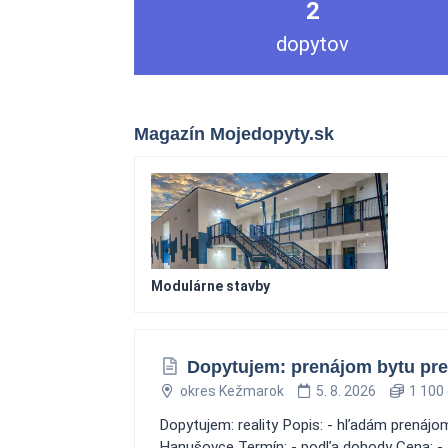
2
dopytov
Magazín Mojedopyty.sk
Modulárne stavby
Dopytujem: prenájom bytu pre
okres Kežmarok
5. 8. 2026
1 100 
Dopytujem: reality Popis: - hľadám prenájom
Hanušovce Termín: - podľa dohody Cena: -