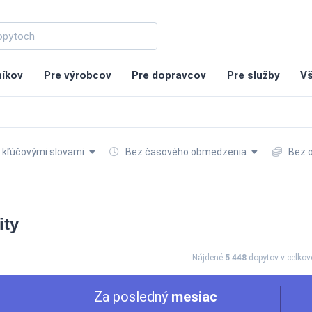
níkov
Pre výrobcov
Pre dopravcov
Pre služby
Vš
 kľúčovými slovami
Bez časového obmedzenia
Bez 
ity
Nájdené
5 448
dopytov
v celko
Za posledný
mesiac