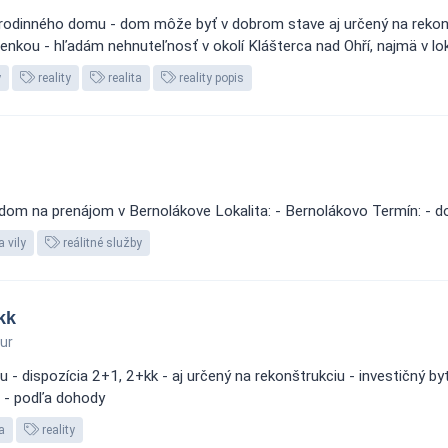
u rodinného domu - dom môže byť v dobrom stave aj určený na rekon
nkou - hľadám nehnuteľnosť v okolí Klášterca nad Ohří, najmä v loka
y
reality
realita
reality popis
 dom na prenájom v Bernolákove Lokalita: - Bernolákovo Termín: - 
 vily
reálitné služby
kk
ur
 - dispozícia 2+1, 2+kk - aj určený na rekonštrukciu - investičný byt
: - podľa dohody
a
reality