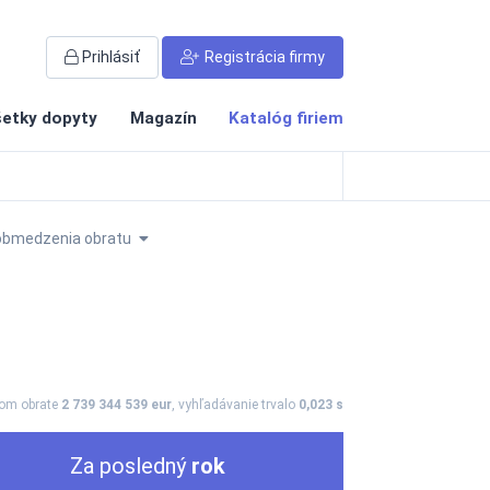
Prihlásiť
Registrácia firmy
etky dopyty
Magazín
Katalóg firiem
obmedzenia obratu
vom obrate
2 739 344 539 eur
, vyhľadávanie trvalo
0,023 s
Za posledný
rok