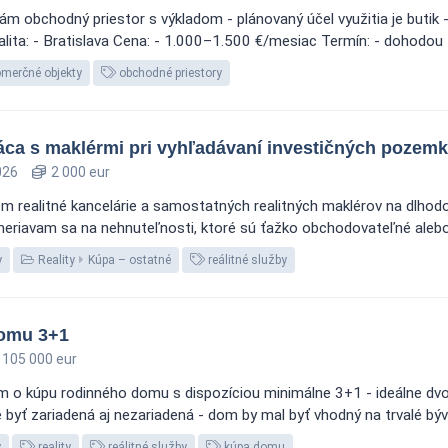
ám obchodný priestor s výkladom - plánovaný účel využitia je butik
ta: - Bratislava Cena: - 1.000–1.500 €/mesiac Termín: - dohodou D
omerčné objekty
obchodné priestory
ca s maklérmi pri vyhľadávaní investičných pozem
026
2 000 eur
em realitné kancelárie a samostatných realitných maklérov na dlhodo
iavam sa na nehnuteľnosti, ktoré sú ťažko obchodovateľné alebo vyž
y
Reality
Kúpa – ostatné
reálitné služby
domu 3+1
105 000 eur
m o kúpu rodinného domu s dispozíciou minimálne 3+1 - ideálne dv
 zariadená aj nezariadená - dom by mal byť vhodný na trvalé bývan
y
reality
reálitné služby
kúpa domu