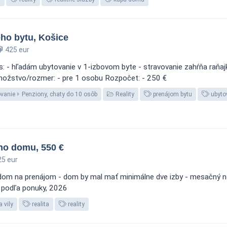
ho bytu, Košice
425 eur
 - hľadám ubytovanie v 1-izbovom byte - stravovanie zahŕňa raňajky
nožstvo/rozmer: - pre 1 osobu Rozpočet: - 250 €
ovanie
Penziony, chaty do 10 osôb
Reality
prenájom bytu
ubyto
ho domu, 550 €
5 eur
ý dom na prenájom - dom by mal mať minimálne dve izby - mesačný 
 - podľa ponuky, 2026
 vily
realita
reality