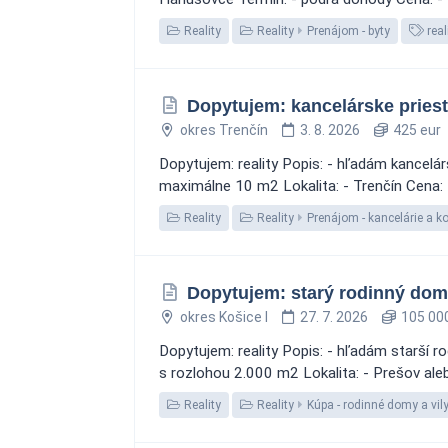
Reality
Reality
Prenájom - byty
real
Dopytujem: kancelárske pries
okres Trenčín
3. 8. 2026
425 eur
Dopytujem: reality Popis: - hľadám kancelá
maximálne 10 m2 Lokalita: - Trenčín Cena:
Reality
Reality
Prenájom - kancelárie a k
Dopytujem: starý rodinný dom 
okres Košice I
27. 7. 2026
105 000
Dopytujem: reality Popis: - hľadám starší
s rozlohou 2.000 m2 Lokalita: - Prešov al
Reality
Reality
Kúpa - rodinné domy a vil