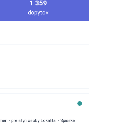
1 359
dopytov
er: - pre štyri osoby Lokalita: - Spišské