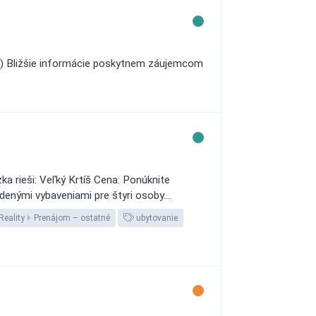
 (ČR) Bližšie informácie poskytnem záujemcom
a rieši: Veľký Krtíš Cena: Ponúknite
enými vybaveniami pre štyri osoby....
Reality
Prenájom – ostatné
ubytovanie