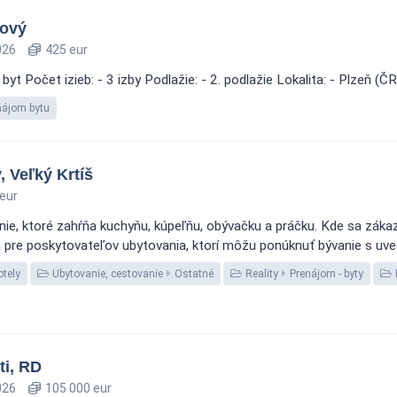
bový
026
425 eur
byt Počet izieb: - 3 izby Podlažie: - 2. podlažie Lokalita: - Plzeň
nájom bytu
, Veľký Krtíš
eur
e, ktoré zahŕňa kuchyňu, kúpeľňu, obývačku a práčku. Kde sa zákazk
 pre poskytovateľov ubytovania, ktorí môžu ponúknuť bývanie s uved
otely
Ubytovanie, cestovanie
Ostatné
Reality
Prenájom - byty
i, RD
026
105 000 eur