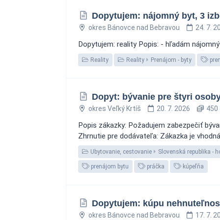
Dopytujem: nájomný byt, 3 iz
okres Bánovce nad Bebravou
24. 7. 2
Dopytujem: reality Popis: - hľadám nájomný 
Reality
Reality
Prenájom - byty
pre
Dopyt: bývanie pre štyri osoby
okres Veľký Krtíš
20. 7. 2026
450 
Popis zákazky: Požadujem zabezpečiť bývani
Zhrnutie pre dodávateľa: Zákazka je vhodná
Ubytovanie, cestovanie
Slovenská republika - h
prenájom bytu
práčka
kúpeľňa
Dopytujem: kúpu nehnuteľnost
okres Bánovce nad Bebravou
17. 7. 2