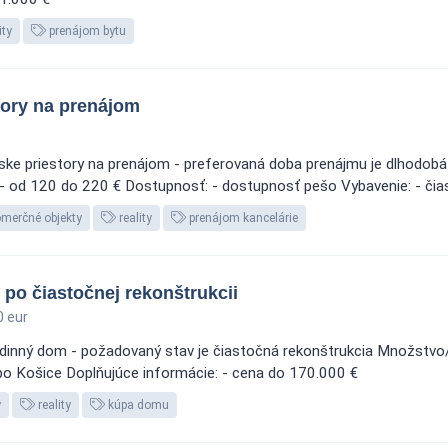
ity
prenájom bytu
tory na prenájom
rske priestory na prenájom - preferovaná doba prenájmu je dlhodob
 - od 120 do 220 € Dostupnosť: - dostupnosť pešo Vybavenie: - čia
omerčné objekty
reality
prenájom kancelárie
po čiastočnej rekonštrukcii
 eur
 rodinný dom - požadovaný stav je čiastočná rekonštrukcia Množst
ebo Košice Doplňujúce informácie: - cena do 170.000 €
y
reality
kúpa domu