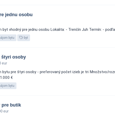
re jednu osobu
r
 byt vhodný pre jednu osobu Lokalita: - Trenčín Juh Termín: - podľ
nájom bytu
byt
 štyri osoby
 eur
 bytu pre štyri osoby - preferovaný počet izieb je tri Množstvo/rozm
 1.000 €
nájom bytu
 pre butik
0 eur