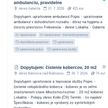
ambulanciu, pravidelne
okres Galanta
31. 7. 2026
425 eur
Dopytujem: upratovanie ambulancií Popis: - upratovanie
ambulancií v dohodnutom rozsahu - dôraz na hygienu a
čistotu priestorov Frekvencia: - denne Lokalita: - Galanta
Upratovanie
Upratovanie
Komerčné priestory
dezinfekcia priestorov
upratovanie
upratovacie práce
upratovacie služby
Dopytujem: čistenie kobercov, 20 m2
okres Bánovce nad Bebravou
30. 7. 2026
75 eur
Dopytujem: upratovacie a tepovacie služby Popis: -
čistenie celoplošného koberca - koberec je vo veľmi
znečistenom stave Množstvo/rozmer: - 20 m2 koberec
Lokalita: - Polepy, okres Kolín (ČR) Termín: - čo najskôr
Špecifikácia: - koberec je vyrobený zo syntetických
materiálov