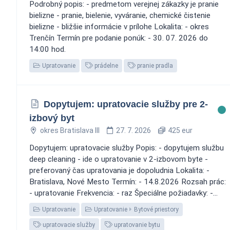
Podrobný popis: - predmetom verejnej zákazky je pranie
bielizne - pranie, bielenie, vyváranie, chemické čistenie
bielizne - bližšie informácie v prílohe Lokalita: - okres
Trenčín Termín pre podanie ponúk: - 30. 07. 2026 do
14:00 hod.
Upratovanie
prádelne
pranie pradla
Dopytujem: upratovacie služby pre 2-
izbový byt
okres Bratislava III
27. 7. 2026
425 eur
Dopytujem: upratovacie služby Popis: - dopytujem službu
deep cleaning - ide o upratovanie v 2-izbovom byte -
preferovaný čas upratovania je dopoludnia Lokalita: -
Bratislava, Nové Mesto Termín: - 14.8.2026 Rozsah prác:
- upratovanie Frekvencia: - raz Špeciálne požiadavky: -...
Upratovanie
Upratovanie
Bytové priestory
upratovacie služby
upratovanie bytu