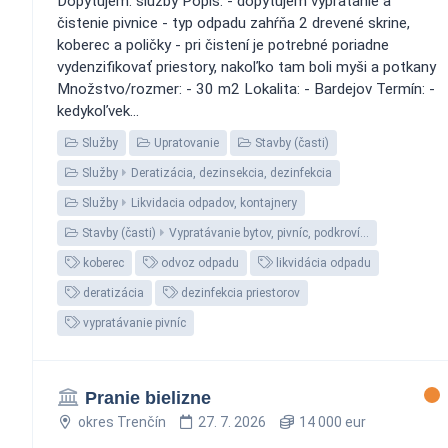
Dopytujem: služby Popis: - dopytujem vypratanie a
čistenie pivnice - typ odpadu zahŕňa 2 drevené skrine,
koberec a poličky - pri čistení je potrebné poriadne
vydenzifikovať priestory, nakoľko tam boli myši a potkany
Množstvo/rozmer: - 30 m2 Lokalita: - Bardejov Termín: -
kedykoľvek...
Služby
Upratovanie
Stavby (časti)
Služby
Deratizácia, dezinsekcia, dezinfekcia
Služby
Likvidacia odpadov, kontajnery
Stavby (časti)
Vypratávanie bytov, pivníc, podkroví…
koberec
odvoz odpadu
likvidácia odpadu
deratizácia
dezinfekcia priestorov
vypratávanie pivníc
Pranie bielizne
okres Trenčín
27. 7. 2026
14 000 eur