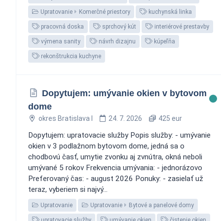
Upratovanie
Komerčné priestory
kuchynská linka
pracovná doska
sprchový kút
interiérové prestavby
výmena sanity
návrh dizajnu
kúpeľňa
rekonštrukcia kuchyne
Dopytujem: umývanie okien v bytovom
dome
okres Bratislava I
24. 7. 2026
425 eur
Dopytujem: upratovacie služby Popis služby: - umývanie
okien v 3 podlažnom bytovom dome, jedná sa o
chodbovú časť, umytie zvonku aj zvnútra, okná neboli
umývané 5 rokov Frekvencia umývania: - jednorázovo
Preferovaný čas: - august 2026 Ponuky: - zasielať už
teraz, vyberiem si najvý...
Upratovanie
Upratovanie
Bytové a panelové domy
upratovacie služby
umývanie okien
čistenie okien