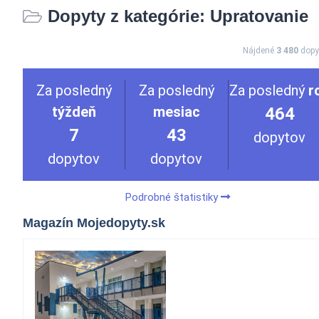
Dopyty z kategórie: Upratovanie
Nájdené
3 480
dopy
Za posledný
Za posledný
Za posledný
r
týždeň
mesiac
464
7
43
dopytov
dopytov
dopytov
Podrobné štatistiky
Magazín Mojedopyty.sk