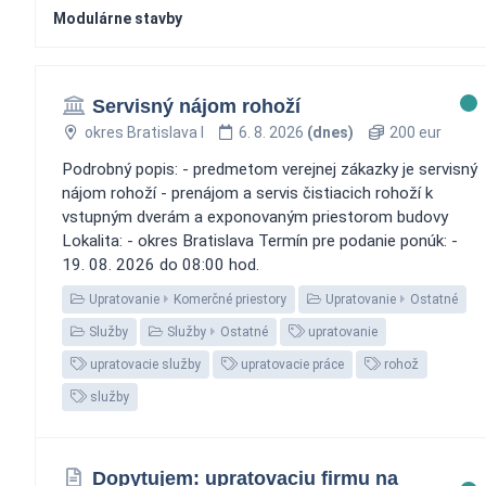
Modulárne stavby
Servisný nájom rohoží
okres Bratislava I
6. 8. 2026
(dnes)
200 eur
Podrobný popis: - predmetom verejnej zákazky je servisný
nájom rohoží - prenájom a servis čistiacich rohoží k
vstupným dverám a exponovaným priestorom budovy
Lokalita: - okres Bratislava Termín pre podanie ponúk: -
19. 08. 2026 do 08:00 hod.
Upratovanie
Komerčné priestory
Upratovanie
Ostatné
Služby
Služby
Ostatné
upratovanie
upratovacie služby
upratovacie práce
rohož
služby
Dopytujem: upratovaciu firmu na