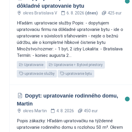
dôkladné upratovanie bytu
okres Bratislava V
6. 8. 2026
(dnes)
425 eur
Hľadám: upratovacie služby Popis: - dopytujem
upratovaciu firmu na dôkladné upratovanie bytu - ide o
upratovanie v súvislosti sťahovaním - nejde o bežnú
údržbu, ale o kompletné hĺbkové čistenie bytu
Množstvo/rozmer: - 1 byt, 2 izby Lokalita: - Bratislava
Termín: - koniec augusta 2...
Upratovanie
Upratovanie
Bytové priestory
upratovacie služby
upratovanie bytu
Dopyt: upratovanie rodinného domu,
Martin
okres Martin
4. 8. 2026
450 eur
Popis zákazky: Hľadám upratovačku na týždenné
upratovanie rodinného domu s rozlohou 50 m². Okrem