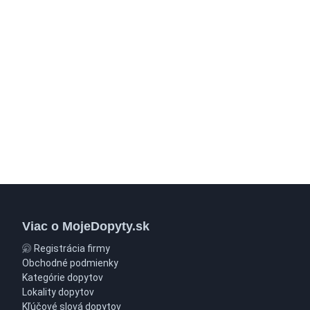
Viac o MojeDopyty.sk
Registrácia firmy
Obchodné podmienky
Kategórie dopytov
Lokality dopytov
Kľúčové slová dopytov