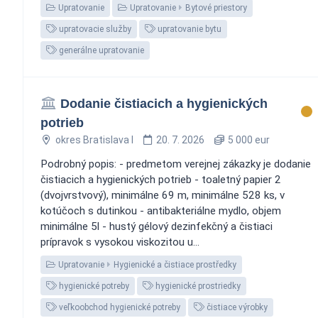
Upratovanie
Upratovanie
Bytové priestory
upratovacie služby
upratovanie bytu
generálne upratovanie
Dodanie čistiacich a hygienických
potrieb
okres Bratislava I
20. 7. 2026
5 000 eur
Podrobný popis: - predmetom verejnej zákazky je dodanie
čistiacich a hygienických potrieb - toaletný papier 2
(dvojvrstvový), minimálne 69 m, minimálne 528 ks, v
kotúčoch s dutinkou - antibakteriálne mydlo, objem
minimálne 5l - hustý gélový dezinfekčný a čistiaci
prípravok s vysokou viskozitou u...
Upratovanie
Hygienické a čistiace prostředky
hygienické potreby
hygienické prostriedky
veľkoobchod hygienické potreby
čistiace výrobky