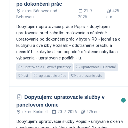
po dokončení prác
okres Bánovce nad
21. 7.
425
Bebravou
2026
eur
Dopytujem: upratovacie práce Popis: - dopytujem
upratovanie pred začatím maľovania a následné
upratovanie po dokončení prác v byte v RD - jedná sa o
kuchyňu a dve izby Rozsah: - odstránenie prachu a
nečistôt - zakrytie alebo prípadné očistenie nábytku a
vybavenia - upratovanie podláh - u...
Upratovanie
Bytové priestory
Upratovanie
Ostatné
byt
upratovacie práce
upratovanie bytu
Dopytujem: upratovacie služby v
panelovom dome
okres Košice II
20. 7. 2026
425 eur
Dopytujem: upratovacie služby Popis: - umývanie okien v
panelovom dome - služby poskytované 1x ročne -