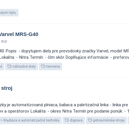
nájom bytu
 Varvel MRS-G40
 eur
 Popis: - dopytujem diely pre prevodovky značky Varvel, model MRS
kalita: - Nitra Termín: - čím skôr Doplňujúce informácie: - prefero
né
náhradné diely
tesnenia
stroj
 je automatizovaná plniaca, baliaca a paletizačná linka - linka pre 
v a operátorov Lokalita: - okres Nitra Termín pre podanie ponúk: - 
Riadiaca a automatizačná technika
doprava
potravinárske stroje