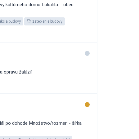
ovy kultúrneho domu Lokalita: - obec
ukcia budovy
zateplenie budovy
a opravu žalúzií
riál po dohode Množstvo/rozmer: - šírka