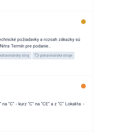
technické požiadavky a rozsah zákazky sú
 Nitra Termín pre podanie...
otravinársky stroj
potravinárske stroje
a "C" - kurz "C" na "CE" a z "C" Lokalita: -