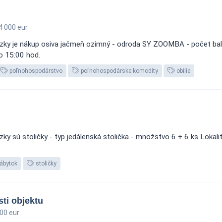
 000 eur
zky je nákup osiva jačmeň ozimný - odroda SY ZOOMBA - počet bale
o 15:00 hod.
poľnohospodárstvo
poľnohospodárske komodity
obilie
y sú stoličky - typ jedálenská stolička - množstvo 6 + 6 ks Lokalit
ábytok
stoličky
ti objektu
00 eur