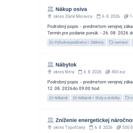
Nákup osiva
okres Zlaté Moravce
6. 8. 2026
14
Podrobný popis: - predmetom verejnej záka
Termín pre podanie ponúk: - 26. 08. 2026 d
Poľnohospodárstvo
Obilniny
semená
Nábytok
okres Nitra
6. 8. 2026
450 eur
Podrobný popis: - predmetom verejnej zákazk
12. 08. 2026do 09:00 hod.
Nábytok
Nábytok
Stoly a stoličky
n
Zníženie energetickej náročnos
okres Topoľčany
6. 8. 2026
500 0