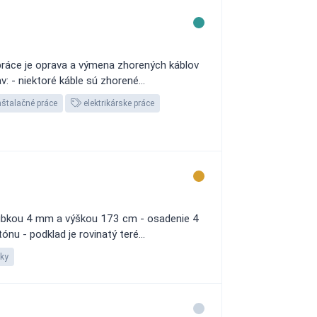
 práce je oprava a výmena zhorených káblov
 - niektoré káble sú zhorené...
nštalačné práce
elektrikárske práce
hrúbkou 4 mm a výškou 173 cm - osadenie 4
u - podklad je rovinatý teré...
iky