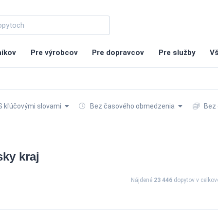
níkov
Pre výrobcov
Pre dopravcov
Pre služby
Vš
 kľúčovými slovami
Bez časového obmedzenia
Bez 
sky kraj
Nájdené
23 446
dopytov
v celko