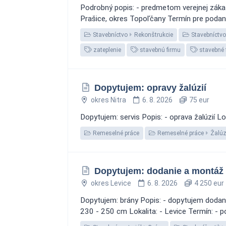
Podrobný popis: - predmetom verejnej zákaz
Prašice, okres Topoľčany Termín pre podan
Stavebníctvo
Rekonštrukcie
Stavebníctvo
zateplenie
stavebnú firmu
stavebné 
Dopytujem: opravy žalúzií
okres Nitra
6. 8. 2026
75 eur
Dopytujem: servis Popis: - oprava žalúzií Lo
Remeselné práce
Remeselné práce
Žalúz
Dopytujem: dodanie a montáž e
okres Levice
6. 8. 2026
4 250 eur
Dopytujem: brány Popis: - dopytujem dodani
230 - 250 cm Lokalita: - Levice Termín: - 