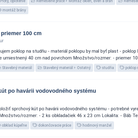
Ploty, oplotenie
Remeselné práce
Montáž okien, dverí a brán
Remesel
montáž brány
 priemer 100 cm
ur
jem poklop na studňu - materiál poklopu by mal byť plast - poklop b
je umiestnený 40 cm nad povrchom Množstvo/rozmer: - priemer 100 c
Stavebný materiál
Stavebný materiál
Ostatný
studňa
poklop 
kút po havárii vodovodného systému
ložiť sprchový kút po havárii vodovodného systému - potrebné vyre
Množstvo/rozmer: - 2 ks obkladačiek 46 x 23 cm Lokalita: - Báb Ter
obklad kúpeľne
dokončovacie práce
hodinový manžel