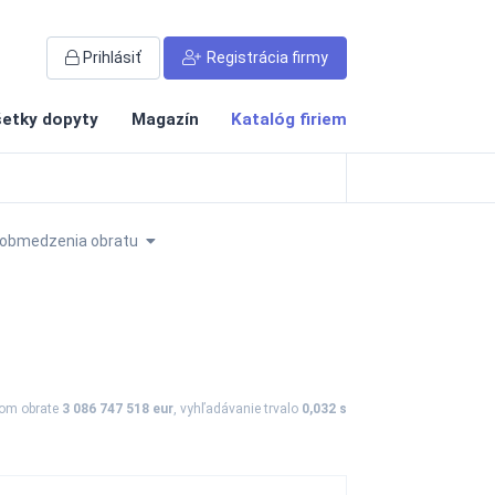
Prihlásiť
Registrácia firmy
etky dopyty
Magazín
Katalóg firiem
obmedzenia obratu
vom obrate
3 086 747 518 eur
, vyhľadávanie trvalo
0,032 s