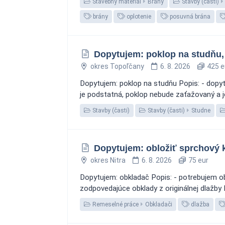
Stavebný materiál
Brány
Stavby (časti)
brány
oplotenie
posuvná brána
Dopytujem: poklop na studňu,
okres Topoľčany
6. 8. 2026
425 e
Dopytujem: poklop na studňu Popis: - dopytu
je podstatná, poklop nebude zaťažovaný a 
Stavby (časti)
Stavby (časti)
Studne
Dopytujem: obložiť sprchový 
okres Nitra
6. 8. 2026
75 eur
Dopytujem: obkladač Popis: - potrebujem ob
zodpovedajúce obklady z originálnej dlažby 
Remeselné práce
Obkladači
dlažba