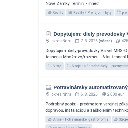
Nové Zámky Termín: - ihneď
Reality
Reality
Prenájom - byty
pre
Dopytujem: diely prevodovky
okres Nitra
7. 8. 2026
(včera)
425
Dopytujem: diely-prevodovky Varvel MRS-G40
tesnenia Množstvo/rozmer: - 6 ks tesnení Lo
Stroje
Stroje
Náhradné diely – priemysel
Potravinársky automatizovaný 
okres Nitra
6. 8. 2026
2 000 eur
Podrobný popis: - predmetom verejnej zákazky
dopravou, inštaláciou a zaškolením techniko
Stroje
Potravinárske, gastronómia
Stroje