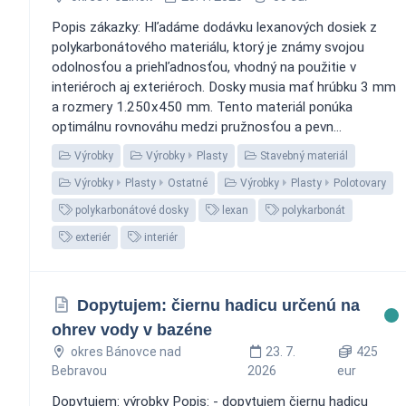
Popis zákazky: Hľadáme dodávku lexanových dosiek z
polykarbonátového materiálu, ktorý je známy svojou
odolnosťou a priehľadnosťou, vhodný na použitie v
interiéroch aj exteriéroch. Dosky musia mať hrúbku 3 mm
a rozmery 1.250x450 mm. Tento materiál ponúka
optimálnu rovnováhu medzi pružnosťou a pevn...
Výrobky
Výrobky
Plasty
Stavebný materiál
Výrobky
Plasty
Ostatné
Výrobky
Plasty
Polotovary
polykarbonátové dosky
lexan
polykarbonát
exteriér
interiér
Dopytujem: čiernu hadicu určenú na
ohrev vody v bazéne
okres Bánovce nad
23. 7.
425
Bebravou
2026
eur
Dopytujem: výrobky Popis: - dopytujem čiernu hadicu