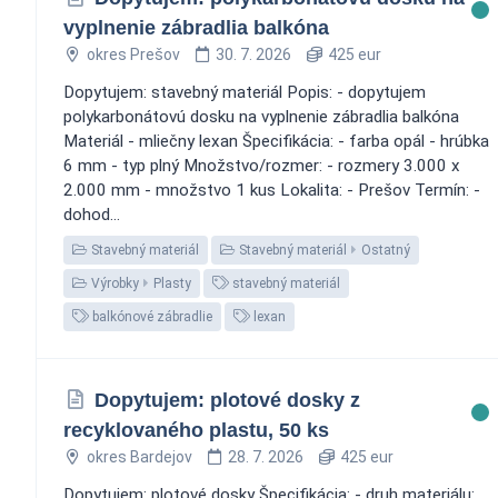
vyplnenie zábradlia balkóna
okres Prešov
30. 7. 2026
425 eur
Dopytujem: stavebný materiál Popis: - dopytujem
polykarbonátovú dosku na vyplnenie zábradlia balkóna
Materiál - mliečny lexan Špecifikácia: - farba opál - hrúbka
6 mm - typ plný Množstvo/rozmer: - rozmery 3.000 x
2.000 mm - množstvo 1 kus Lokalita: - Prešov Termín: -
dohod...
Stavebný materiál
Stavebný materiál
Ostatný
Výrobky
Plasty
stavebný materiál
balkónové zábradlie
lexan
Dopytujem: plotové dosky z
recyklovaného plastu, 50 ks
okres Bardejov
28. 7. 2026
425 eur
Dopytujem: plotové dosky Špecifikácia: - druh materiálu: