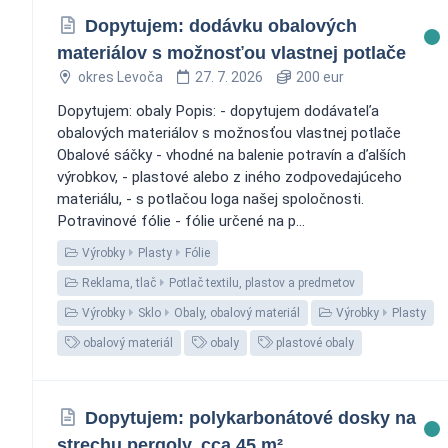
Dopytujem: dodávku obalových
materiálov s možnosťou vlastnej potlače
okres Levoča
27. 7. 2026
200 eur
Dopytujem: obaly Popis: - dopytujem dodávateľa
obalových materiálov s možnosťou vlastnej potlače
Obalové sáčky - vhodné na balenie potravín a ďalších
výrobkov, - plastové alebo z iného zodpovedajúceho
materiálu, - s potlačou loga našej spoločnosti.
Potravinové fólie - fólie určené na p...
Výrobky
Plasty
Fólie
Reklama, tlač
Potlač textilu, plastov a predmetov
Výrobky
Sklo
Obaly, obalový materiál
Výrobky
Plasty
obalový materiál
obaly
plastové obaly
Dopytujem: polykarbonátové dosky na
strechu pergoly, cca 45 m²