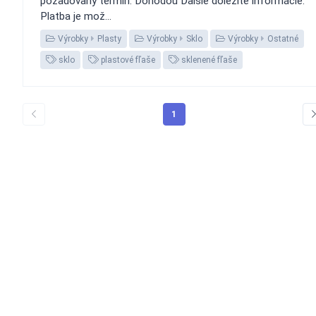
požadovaný termín: Dohodou Ďalšie dôležité informácie:
Platba je mož...
Výrobky
Plasty
Výrobky
Sklo
Výrobky
Ostatné
sklo
plastové fľaše
sklenené fľaše
1