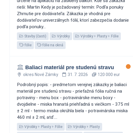
určené na aplikáciu na zasklený balkón. Kde sa zákazka
rieši: Martin Kedy je požadovaný termín: Podľa ponuky
Zhrnutie pre dodávateľa: Zákazka je vhodná pre
dodávateľov univerzálnych fólií, ktorí zabezpečia dodanie
podľa ponuky...
Stavby (časti)
Výrobky
Výrobky
Plasty
Fólie
fólie
fólie na okná
Baliaci materiál pre studenú stravu
okres Nové Zámky
31. 7. 2026
120 000 eur
Podrobný popis: - predmetom verejnej zákazky je baliaci
materiál pre studenú stravu - prieťažná fólia ručná na
potraviny - menu box - potravinárske menu boxy -
dvojdielne - miska hranatá priehľadná s viečkom - 375 ml
± 2 ml - termo miska okrúhla biela - potravinárska miska
460 ml ± 2 ml, atď....
Výrobky
Plasty
Fólie
Výrobky
Plasty