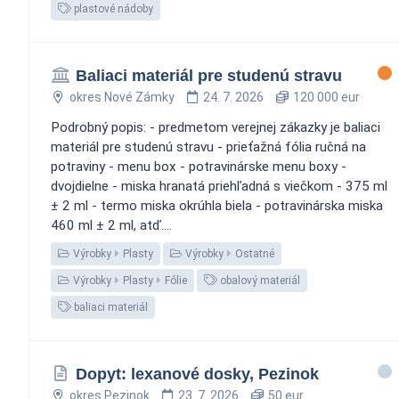
plastové nádoby
Baliaci materiál pre studenú stravu
okres Nové Zámky
24. 7. 2026
120 000 eur
Podrobný popis: - predmetom verejnej zákazky je baliaci
materiál pre studenú stravu - prieťažná fólia ručná na
potraviny - menu box - potravinárske menu boxy -
dvojdielne - miska hranatá priehľadná s viečkom - 375 ml
± 2 ml - termo miska okrúhla biela - potravinárska miska
460 ml ± 2 ml, atď....
Výrobky
Plasty
Výrobky
Ostatné
Výrobky
Plasty
Fólie
obalový materiál
baliaci materiál
Dopyt: lexanové dosky, Pezinok
okres Pezinok
23. 7. 2026
50 eur