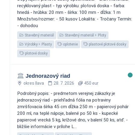
recyklovaný plast - typ výrobku: plotová doska - farba:
hnedá - hrúbka: 20 mm - šírka: 100 mm - dĺžka: 1 m
Množstvo/rozmer: - 50 kusov Lokalita: - Tročany Termín:
- dohodou
Stavebný materiál
Stavebný materiál
Ploty
Výrobky
Plasty
oplotenie
plastové plotové dosky
plotové dosky
Jednorazový riad
okres Ilava
28. 7. 2026
450 eur
Podrobný popis: - predmetom verejnej zákazky je
jednorazový riad - priehľadná fólia na potraviny
zmršťovacia šírka 45 cm dĺžka 250 m - papierový pohár
200 ml, na teplé nápoje, balené po 50 ks - kupecké
papierové vrecká 5 kg, krížové dno, v balení 50 ks, atď. -
bližšie informácie v prílohe L...