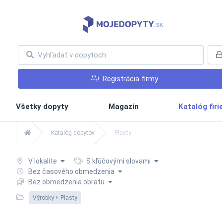
Registrácia firmy
Všetky dopyty
Magazín
Katalóg fir
Katalóg dopytov
Plasty
V lokalite
S kľúčovými slovami
Bez časového obmedzenia
Bez obmedzenia obratu
Výrobky
Plasty