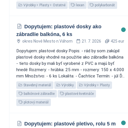
Výrobky
Plasty
Ostatné
lexan
polykarbonát
Dopytujem: plastové dosky ako
zábradlie balkóna, 6 ks
okres Nové Mesto n.Váhom
21. 7. 2026
425 eur
Dopytujem: plastové dosky Popis: - rád by som zakúpil
plastové dosky vhodné na použitie ako zábradlie balkóna
- tieto dosky by mali byť vyrobené z PVC a majú byť
hnedé Rozmery: - hrúbka: 25 mm - rozmery: 150 x 4.000
mm Množstvo: - 6 ks Lokalita: - Čachtice Termín: - júl Ď...
Stavebný materiál
Výrobky
Výrobky
Plasty
balkónové zábradlie
plastové kvetináče
plotový materiál
Dopytujem: plastové pletivo, rolu 5 m