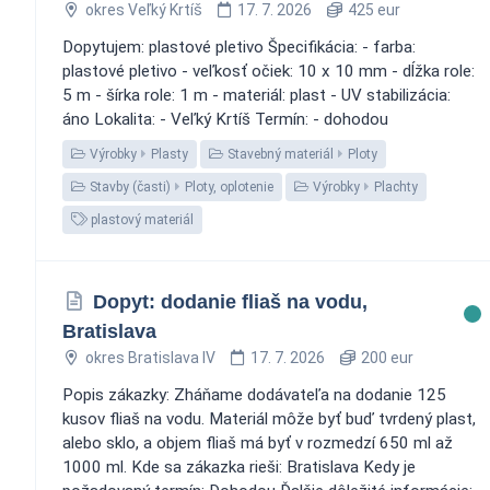
okres Veľký Krtíš
17. 7. 2026
425 eur
Dopytujem: plastové pletivo Špecifikácia: - farba:
plastové pletivo - veľkosť očiek: 10 x 10 mm - dĺžka role:
5 m - šírka role: 1 m - materiál: plast - UV stabilizácia:
áno Lokalita: - Veľký Krtíš Termín: - dohodou
Výrobky
Plasty
Stavebný materiál
Ploty
Stavby (časti)
Ploty, oplotenie
Výrobky
Plachty
plastový materiál
Dopyt: dodanie fliaš na vodu,
Bratislava
okres Bratislava IV
17. 7. 2026
200 eur
Popis zákazky: Zháňame dodávateľa na dodanie 125
kusov fliaš na vodu. Materiál môže byť buď tvrdený plast,
alebo sklo, a objem fliaš má byť v rozmedzí 650 ml až
1000 ml. Kde sa zákazka rieši: Bratislava Kedy je