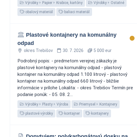
Výrobky
Papier
Krabice, kartóny
Výrobky
Ostatné
obalový materiál
baliaci materiál
Plastové kontajnery na komunálny
odpad
okres Trebišov
30. 7. 2026
5 000 eur
Podrobný popis: - predmetom verejnej zákazky je
plastové kontajnery na komunálny odpad - plastový
kontajner na komunálny odpad 1.100 litrový - plastový
kontajner na komunálny odpad 660 litrový - bližšie
informácie v prílohe Lokalita: - okres Trebišov Termín pre
podanie ponúk: - 05. 08. 2...
Výrobky
Plasty
Výroba
Priemysel
Kontajnery
plastové výrobky
kontajner
kontajnery
Dopytujem: polykarbonátovú dosku na