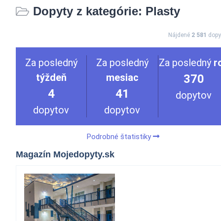
Dopyty z kategórie: Plasty
Nájdené
2 581
dopy
Za posledný
Za posledný
Za posledný
r
týždeň
mesiac
370
4
41
dopytov
dopytov
dopytov
Podrobné štatistiky
Magazín Mojedopyty.sk