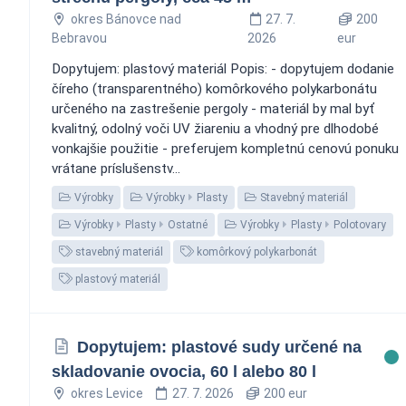
okres Bánovce nad
27. 7.
200
Bebravou
2026
eur
Dopytujem: plastový materiál Popis: - dopytujem dodanie
číreho (transparentného) komôrkového polykarbonátu
určeného na zastrešenie pergoly - materiál by mal byť
kvalitný, odolný voči UV žiareniu a vhodný pre dlhodobé
vonkajšie použitie - preferujem kompletnú cenovú ponuku
vrátane príslušenstv...
Výrobky
Výrobky
Plasty
Stavebný materiál
Výrobky
Plasty
Ostatné
Výrobky
Plasty
Polotovary
stavebný materiál
komôrkový polykarbonát
plastový materiál
Dopytujem: plastové sudy určené na
skladovanie ovocia, 60 l alebo 80 l
okres Levice
27. 7. 2026
200 eur