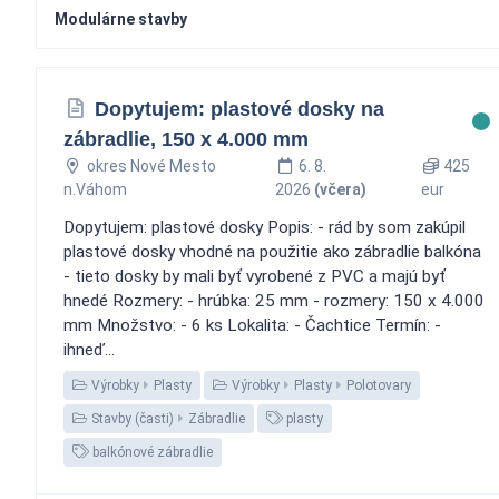
Modulárne stavby
Dopytujem: plastové dosky na
zábradlie, 150 x 4.000 mm
okres Nové Mesto
6. 8.
425
n.Váhom
2026
(včera)
eur
Dopytujem: plastové dosky Popis: - rád by som zakúpil
plastové dosky vhodné na použitie ako zábradlie balkóna
- tieto dosky by mali byť vyrobené z PVC a majú byť
hnedé Rozmery: - hrúbka: 25 mm - rozmery: 150 x 4.000
mm Množstvo: - 6 ks Lokalita: - Čachtice Termín: -
ihneď...
Výrobky
Plasty
Výrobky
Plasty
Polotovary
Stavby (časti)
Zábradlie
plasty
balkónové zábradlie