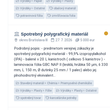
Výrobky
Papier
Výrobky
Plasty
Výrobky
Ostatné
obalový materiál
potravinová fólia
zmršťovacia folia
Spotrebný polygrafický materiál
okres Bratislava III
27. 7. 2026
5 000 eur
Podrobný popis: - predmetom verejnej zákazky je
spotrebný polygrafický materiál - 99,9% izopropylalkohol
(IPA) - balené v 20 L kanistroch ( celkovo 5 kanistrov ) -
laminovacia fólia GBC NAP II (lesklá, hrúbka 50 µm, š 330
mm, L 150 m, Ø dutinky 25 mm / 1 palec) alebo jej
plnohodnotný ekvivalent...
Stavebný materiál
Chémia
Priemyselné chemikálie
Výrobky
Plasty
Fólie
Výrobky
Plasty
Ostatné
spotrebný tovar
kancelárske potreby