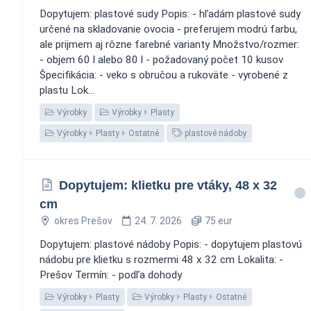
Dopytujem: plastové sudy Popis: - hľadám plastové sudy
určené na skladovanie ovocia - preferujem modrú farbu,
ale prijmem aj rôzne farebné varianty Množstvo/rozmer:
- objem 60 l alebo 80 l - požadovaný počet 10 kusov
Špecifikácia: - veko s obručou a rukoväte - vyrobené z
plastu Lok...
Výrobky
Výrobky
Plasty
Výrobky
Plasty
Ostatné
plastové nádoby
Dopytujem: klietku pre vtáky, 48 x 32
cm
okres Prešov
24. 7. 2026
75 eur
Dopytujem: plastové nádoby Popis: - dopytujem plastovú
nádobu pre klietku s rozmermi 48 x 32 cm Lokalita: -
Prešov Termín: - podľa dohody
Výrobky
Plasty
Výrobky
Plasty
Ostatné