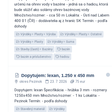
určenú na ohrev vody v bazéne - jedná sa o hadicu, ktorá
bude slúžiť ako solárny ohrev bazénovej vody
Množstvo/rozmer: - cca 50 m Lokalita: - Ústí nad Labem
400 01 (ČR) - dodávatelia aj z hraníc SK Termín: - podľa
dohody
Výrobky
Plasty
Výroba
Výrobky
Plasty
Ostatné
Výrobky
Plasty
Výrobky
Guma
Stavby (časti)
Bazény
bazén
bazén a príslušenstvo
hadicu
Dopytujem: lexan, 1.250 x 450 mm
okres Pezinok
23. 7. 2026
75 eur
Dopytujem: lexan Špecifikácia: - hrúbka 3 mm - rozmery
1250x450 mm Množstvo/rozmer: - 1 ks Lokalita: -
Pezinok Termín: - podľa dohody
Stavebný materiál
Výrobky