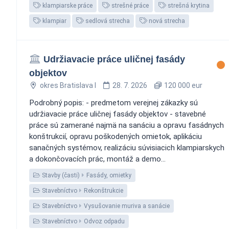
klampiarske práce
strešné práce
strešná krytina
klampiar
sedlová strecha
nová strecha
Udržiavacie práce uličnej fasády
objektov
okres Bratislava I
28. 7. 2026
120 000 eur
Podrobný popis: - predmetom verejnej zákazky sú
udržiavacie práce uličnej fasády objektov - stavebné
práce sú zamerané najmä na sanáciu a opravu fasádnych
konštrukcií, opravu poškodených omietok, aplikáciu
sanačných systémov, realizáciu súvisiacich klampiarskych
a dokončovacích prác, montáž a demo...
Stavby (časti)
Fasády, omietky
Stavebníctvo
Rekonštrukcie
Stavebníctvo
Vysušovanie muriva a sanácie
Stavebníctvo
Odvoz odpadu