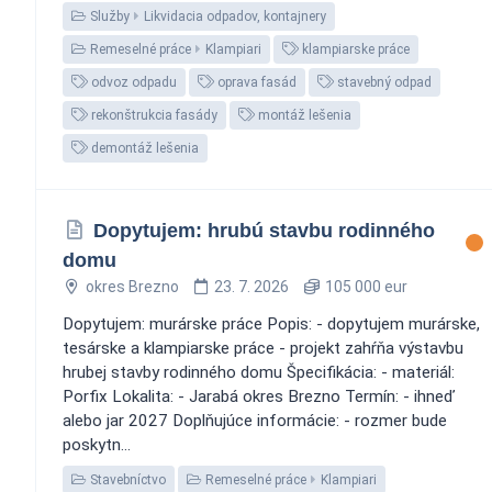
Služby
Likvidacia odpadov, kontajnery
Remeselné práce
Klampiari
klampiarske práce
odvoz odpadu
oprava fasád
stavebný odpad
rekonštrukcia fasády
montáž lešenia
demontáž lešenia
Dopytujem: hrubú stavbu rodinného
domu
okres Brezno
23. 7. 2026
105 000 eur
Dopytujem: murárske práce Popis: - dopytujem murárske,
tesárske a klampiarske práce - projekt zahŕňa výstavbu
hrubej stavby rodinného domu Špecifikácia: - materiál:
Porfix Lokalita: - Jarabá okres Brezno Termín: - ihneď
alebo jar 2027 Doplňujúce informácie: - rozmer bude
poskytn...
Stavebníctvo
Remeselné práce
Klampiari