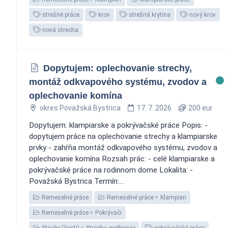
strešné práce
krov
strešná krytina
nový krov
nová strecha
Dopytujem: oplechovanie strechy,
montáž odkvapového systému, zvodov a
oplechovanie komína
okres Považská Bystrica
17. 7. 2026
200 eur
Dopytujem: klampiarske a pokrývačské práce Popis: -
dopytujem práce na oplechovanie strechy a klampiarske
prvky - zahŕňa montáž odkvapového systému, zvodov a
oplechovanie komína Rozsah prác: - celé klampiarske a
pokrývačské práce na rodinnom dome Lokalita: -
Považská Bystrica Termín:...
Remeselné práce
Remeselné práce
Klampiari
Remeselné práce
Pokrývači
Stavby (časti)
Strechy, podkrovie
pokrývačské práce