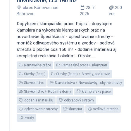
novostavbe, cca 150 m2
okres Bánovce nad
28. 7.
200
Bebravou
2026
eur
Dopytujem: klampiarske práce Popis: - dopytujem
klampiara na vykonanie klampiarskych prác na
novostavbe Špecifikácia: - oplechovanie strechy -
montáž odkvapového systému a zvodov - sedlová
strecha o ploche cca 150 m² - dodanie materiálu aj
kompletná realizácia Lokalita: - Otroko...
Remeselné práce
Remeselné práce
Klampiari
Stavby (časti)
Stavby (časti)
Strechy, podkrovie
Stavebníctvo
Stavebníctvo
Novostavby - obytné stavby
Stavebníctvo
Rodinné domy
klampiarske práce
dodanie materiálu
odkvapový systém
oplechovanie strechy
klampiar
sedlová strecha
zvody