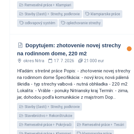
Remeselné práce
Klampiari
Stavby (časti)
Strechy, podkrovie
klampiarske práce
odkvapový systém
oplechovanie strechy
Dopytujem: zhotovenie novej strechy
na rodinnom dome, 220 m2
okres Nitra
17. 7. 2026
21 000 eur
Hľadám: strešné práce Popis: - zhotovenie novej strechy
na rodinnom dome Špecifikácia: - nový krov, nová pálená
škridla - typ strechy valbová - nutná obhliadka - 220 m2
Lokalita: - Vráble - ponuky Nitriansky kraj Termín: - zima,
jar, dohodou podľa komunikácie z majstrom Dop...
Stavby (časti)
Strechy, podkrovie
Stavebníctvo
Rekonštrukcie
Remeselné práce
Pokrývači
Remeselné práce
Tesári
Remeselné práce
Klampiari
klampiarske práce