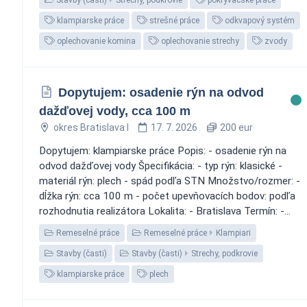
klampiarske práce
strešné práce
odkvapový systém
oplechovanie komina
oplechovanie strechy
zvody
Dopytujem: osadenie rýn na odvod
dažďovej vody, cca 100 m
okres Bratislava I
17. 7. 2026
200 eur
Dopytujem: klampiarske práce Popis: - osadenie rýn na
odvod dažďovej vody Špecifikácia: - typ rýn: klasické -
materiál rýn: plech - spád podľa STN Množstvo/rozmer: -
dĺžka rýn: cca 100 m - počet upevňovacích bodov: podľa
rozhodnutia realizátora Lokalita: - Bratislava Termín: -...
Remeselné práce
Remeselné práce
Klampiari
Stavby (časti)
Stavby (časti)
Strechy, podkrovie
klampiarske práce
plech