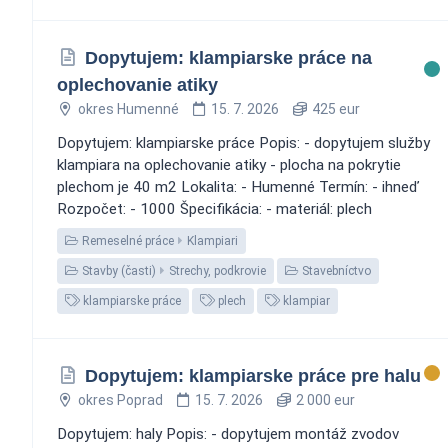
Dopytujem: klampiarske práce na
oplechovanie atiky
okres Humenné
15. 7. 2026
425 eur
Dopytujem: klampiarske práce Popis: - dopytujem služby
klampiara na oplechovanie atiky - plocha na pokrytie
plechom je 40 m2 Lokalita: - Humenné Termín: - ihneď
Rozpočet: - 1000 Špecifikácia: - materiál: plech
Remeselné práce
Klampiari
Stavby (časti)
Strechy, podkrovie
Stavebníctvo
klampiarske práce
plech
klampiar
Dopytujem: klampiarske práce pre halu
okres Poprad
15. 7. 2026
2 000 eur
Dopytujem: haly Popis: - dopytujem montáž zvodov