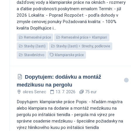
dažďovej vody a klampiarske práce na oknách - rozmery
a ďalšie podrobnosti poskytnem emailom Termín: - júl
2026 Lokalita: - Poprad Rozpočet: - podľa dohody v
zmysle cenovej ponuky Požadovaná kvalita: - 100%
kvalita Doplňujúce i...
Remeselné práce
Remeselné práce
Klampiari
Stavby (časti)
Stavby (časti)
Strechy, podkrovie
Stavebníctvo
klampiarske práce
Dopytujem: dodávku a montáž
medzikusu na pergolu
okres Senec
13. 7. 2026
75 eur
Dopytujem: klampiarske práce Popis: - hľadám majstra
alebo klampiara na dodanie a montáž medzikusu na
pergolu po inštalácii tienidla - pergola má výrez pre
správne osadenie medzikusu - špeciálne požiadavky na
výrez hliníkového kusu po inštalácii tienidla