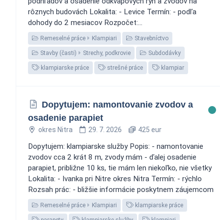
podhľadov a osadenie odkvapových rýn a zvodov na
rôznych budovách Lokalita: - Levice Termín: - podľa
dohody do 2 mesiacov Rozpočet:...
Remeselné práce
Klampiari
Stavebníctvo
Stavby (časti)
Strechy, podkrovie
Subdodávky
klampiarske práce
strešné práce
klampiar
Dopytujem: namontovanie zvodov a
osadenie parapiet
okres Nitra
29. 7. 2026
425 eur
Dopytujem: klampiarske služby Popis: - namontovanie
zvodov cca 2 krát 8 m, zvody mám - ďalej osadenie
parapiet, približne 10 ks, tie mám len niekoľko, nie všetky
Lokalita: - Ivanka pri Nitre okres Nitra Termín: - rýchlo
Rozsah prác: - bližšie informácie poskytnem záujemcom
Remeselné práce
Klampiari
klampiarske práce
parapety
klampiarske služby
klampiari