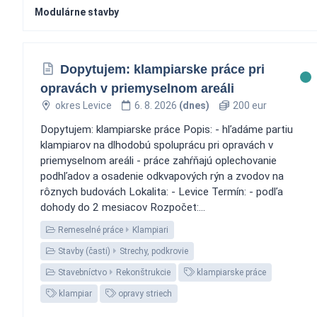
Modulárne stavby
Dopytujem: klampiarske práce pri
opravách v priemyselnom areáli
okres Levice
6. 8. 2026
(dnes)
200 eur
Dopytujem: klampiarske práce Popis: - hľadáme partiu
klampiarov na dlhodobú spoluprácu pri opravách v
priemyselnom areáli - práce zahŕňajú oplechovanie
podhľadov a osadenie odkvapových rýn a zvodov na
rôznych budovách Lokalita: - Levice Termín: - podľa
dohody do 2 mesiacov Rozpočet:...
Remeselné práce
Klampiari
Stavby (časti)
Strechy, podkrovie
Stavebníctvo
Rekonštrukcie
klampiarske práce
klampiar
opravy striech