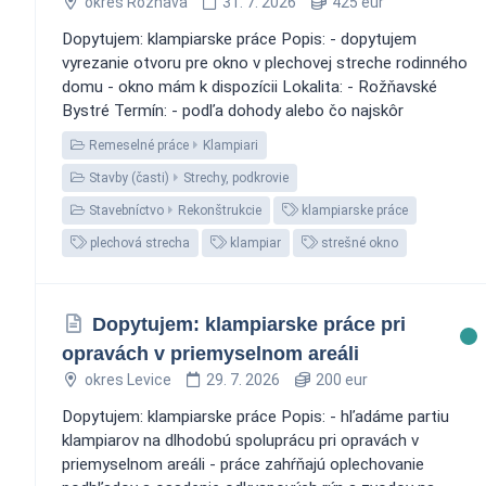
okres Rožňava
31. 7. 2026
425 eur
Dopytujem: klampiarske práce Popis: - dopytujem
vyrezanie otvoru pre okno v plechovej streche rodinného
domu - okno mám k dispozícii Lokalita: - Rožňavské
Bystré Termín: - podľa dohody alebo čo najskôr
Remeselné práce
Klampiari
Stavby (časti)
Strechy, podkrovie
Stavebníctvo
Rekonštrukcie
klampiarske práce
plechová strecha
klampiar
strešné okno
Dopytujem: klampiarske práce pri
opravách v priemyselnom areáli
okres Levice
29. 7. 2026
200 eur
Dopytujem: klampiarske práce Popis: - hľadáme partiu
klampiarov na dlhodobú spoluprácu pri opravách v
priemyselnom areáli - práce zahŕňajú oplechovanie