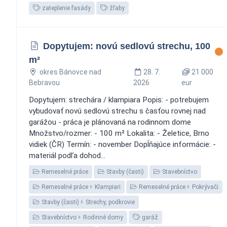
zateplenie fasády
žľaby
Dopytujem: novú sedlovú strechu, 100
m²
okres Bánovce nad
28. 7.
21 000
Bebravou
2026
eur
Dopytujem: strechára / klampiara Popis: - potrebujem
vybudovať novú sedlovú strechu s časťou rovnej nad
garážou - práca je plánovaná na rodinnom dome
Množstvo/rozmer: - 100 m² Lokalita: - Želetice, Brno
vidiek (ČR) Termín: - november Dopĺňajúce informácie: -
materiál podľa dohod...
Remeselné práce
Stavby (časti)
Stavebníctvo
Remeselné práce
Klampiari
Remeselné práce
Pokrývači
Stavby (časti)
Strechy, podkrovie
Stavebníctvo
Rodinné domy
garáž