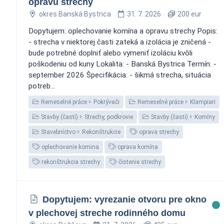
opravu strechy
okres Banská Bystrica
31. 7. 2026
200 eur
Dopytujem: oplechovanie komína a opravu strechy Popis:
- strecha v niektorej časti zateká a izolácia je zničená -
bude potrebné doplniť alebo vymeniť izoláciu kvôli
poškodeniu od kuny Lokalita: - Banská Bystrica Termín: -
september 2026 Špecifikácia: - šikmá strecha, situácia
potreb...
Remeselné práce
Pokrývači
Remeselné práce
Klampiari
Stavby (časti)
Strechy, podkrovie
Stavby (časti)
Komíny
Stavebníctvo
Rekonštrukcie
oprava strechy
oplechovanie komina
oprava komína
rekonštrukcia strechy
čistenie strechy
Dopytujem: vyrezanie otvoru pre okno
v plechovej streche rodinného domu