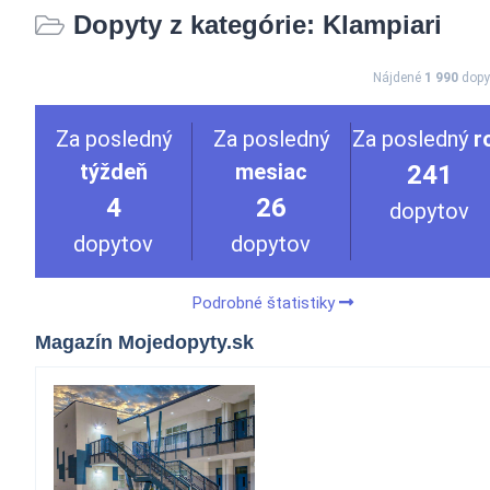
Dopyty z kategórie: Klampiari
Nájdené
1 990
dopy
Za posledný
Za posledný
Za posledný
r
týždeň
mesiac
241
4
26
dopytov
dopytov
dopytov
Podrobné štatistiky
Magazín Mojedopyty.sk