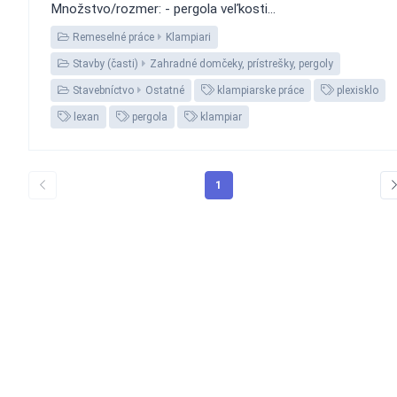
Množstvo/rozmer: - pergola veľkosti...
Remeselné práce
Klampiari
Stavby (časti)
Zahradné domčeky, prístrešky, pergoly
Stavebníctvo
Ostatné
klampiarske práce
plexisklo
lexan
pergola
klampiar
1