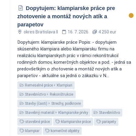
Dopytujem: klampiarske práce pre
zhotovenie a montáž nových atík a
parapetov
okres Bratislava II
16. 7. 2026
4 250 eur
Dopytujem: klampiarske práce Popis: - dopytujem
skúseného klampiara alebo klampiarsku firmu na
realizáciu klampiarskych prác v rámci rekonštrukcií
rodinných domov, komerčných objektov a pod. - jedná sa
predovšetkým o zhotovenie a montáž nových atík a
parapetov - aktuálne sa jedná o zákazku v N...
Remeselné práce
Klampiari
Stavebníctvo
Rekonštrukcie
Stavby (časti)
Strechy, podkrovie
Stavebný materiál
Klampiarske prvky
Stavebníctvo
stavebné práce
klampiarske práce
parapety
klampiar
komerčné objekty