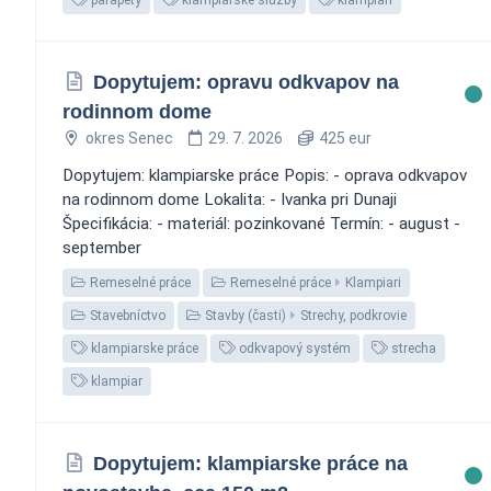
Dopytujem: opravu odkvapov na
rodinnom dome
okres Senec
29. 7. 2026
425 eur
Dopytujem: klampiarske práce Popis: - oprava odkvapov
na rodinnom dome Lokalita: - Ivanka pri Dunaji
Špecifikácia: - materiál: pozinkované Termín: - august -
september
Remeselné práce
Remeselné práce
Klampiari
Stavebníctvo
Stavby (časti)
Strechy, podkrovie
klampiarske práce
odkvapový systém
strecha
klampiar
Dopytujem: klampiarske práce na