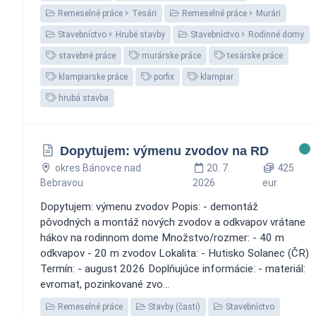
Remeselné práce
Tesári
Remeselné práce
Murári
Stavebníctvo
Hrubé stavby
Stavebníctvo
Rodinné domy
stavebné práce
murárske práce
tesárske práce
klampiarske práce
porfix
klampiar
hrubá stavba
Dopytujem: výmenu zvodov na RD
okres Bánovce nad
20. 7.
425
Bebravou
2026
eur
Dopytujem: výmenu zvodov Popis: - demontáž
pôvodných a montáž nových zvodov a odkvapov vrátane
hákov na rodinnom dome Množstvo/rozmer: - 40 m
odkvapov - 20 m zvodov Lokalita: - Hutisko Solanec (ČR)
Termín: - august 2026 Doplňujúce informácie: - materiál:
evromat, pozinkované zvo...
Remeselné práce
Stavby (časti)
Stavebníctvo