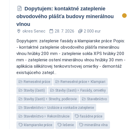
Dopytujem: kontaktné zateplenie
obvodového plášťa budovy minerálnou
vlnou
okres Senec
28. 7. 2026
2 000 eur
Dopytujem: zateplenie fasády a klampiarske práce Popis:
- kontaktné zateplenie obvodového plášťa minerálnou
vlnou hrúbky 200 mm - zateplenie sokla XPS hrúbky 200
mm - zateplenie ostení minerálnou vlnou hrúbky 30 mm -
aplikácia silikátovej tenkovrstvovej omietky - demontáž
existujúceho zatepl...
Remeselné práce
Remeselné práce
Klampiari
Stavby (časti)
Stavby (časti)
Fasády, omietky
Stavby (časti)
Strechy, podkrovie
Stavebníctvo
Stavebníctvo
Izolácie a vonkašie zateplenie
Stavebníctvo
Rekonštrukcie
fasádne práce
klampiarske práce
lešenie
minerálna vlna