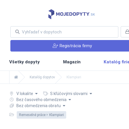
Registrácia firmy
Všetky dopyty
Magazín
Katalóg fir
Katalóg dopytov
Klampiari
V lokalite
S kľúčovými slovami
Bez časového obmedzenia
Bez obmedzenia obratu
Remeselné práce
Klampiari