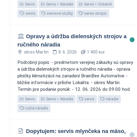
Servis
Servis
Náradie
Servis
Ostatné
servis
servisné služby
servis strojov
Opravy a údržba dielenských strojov a
ručného náradia
okres Martin
8. 6. 2026
1 400 eur
Podrobný popis: - predmetom verejnej zákazky sú opravy
a údržba dielenských strojov a ručného náradia - oprava
plničky klimatizácií na zariadení BrainBee Automative -
bližšie informácie v prílohe Lokalita: - okres Martin
Termín pre podanie ponúk: - 12. 06. 2026 do 09:00 hod.
Servis
Servis
Náradie
servis
náradie
ručné náradie
Dopytujem: servis mlynčeka na mäso,