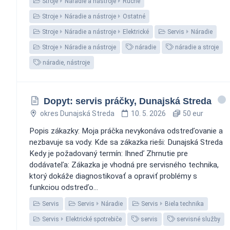
Stroje
Náradie a nástroje
Ručné
Stroje
Náradie a nástroje
Ostatné
Stroje
Náradie a nástroje
Elektrické
Servis
Náradie
Stroje
Náradie a nástroje
náradie
náradie a stroje
náradie, nástroje
Dopyt: servis práčky, Dunajská Streda
okres Dunajská Streda
10. 5. 2026
50 eur
Popis zákazky: Moja práčka nevykonáva odstreďovanie a
nezbavuje sa vody. Kde sa zákazka rieši: Dunajská Streda
Kedy je požadovaný termín: Ihneď Zhrnutie pre
dodávateľa: Zákazka je vhodná pre servisného technika,
ktorý dokáže diagnostikovať a opraviť problémy s
funkciou odstreďo...
Servis
Servis
Náradie
Servis
Biela technika
Servis
Elektrické spotrebiče
servis
servisné služby