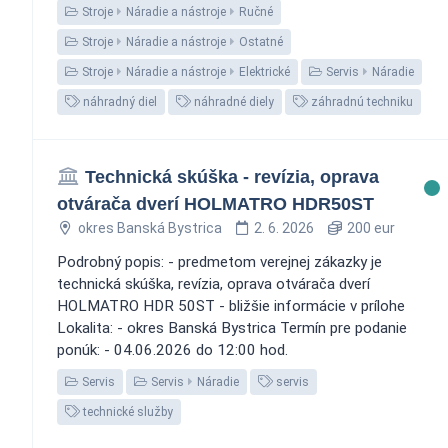
Stroje
Náradie a nástroje
Ručné
Stroje
Náradie a nástroje
Ostatné
Stroje
Náradie a nástroje
Elektrické
Servis
Náradie
náhradný diel
náhradné diely
záhradnú techniku
Technická skúška - revízia, oprava
otvárača dverí HOLMATRO HDR50ST
okres Banská Bystrica
2. 6. 2026
200 eur
Podrobný popis: - predmetom verejnej zákazky je
technická skúška, revízia, oprava otvárača dverí
HOLMATRO HDR 50ST - bližšie informácie v prílohe
Lokalita: - okres Banská Bystrica Termín pre podanie
ponúk: - 04.06.2026 do 12:00 hod.
Servis
Servis
Náradie
servis
technické služby