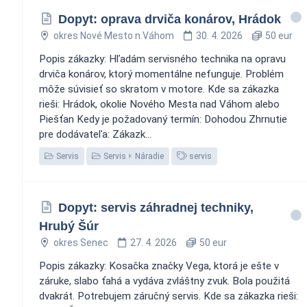
Dopyt: oprava drviča konárov, Hrádok
okres Nové Mesto n.Váhom
30. 4. 2026
50 eur
Popis zákazky: Hľadám servisného technika na opravu
drviča konárov, ktorý momentálne nefunguje. Problém
môže súvisieť so skratom v motore. Kde sa zákazka
rieši: Hrádok, okolie Nového Mesta nad Váhom alebo
Piešťan Kedy je požadovaný termín: Dohodou Zhrnutie
pre dodávateľa: Zákazk...
Servis
Servis
Náradie
servis
Dopyt: servis záhradnej techniky,
Hrubý Šúr
okres Senec
27. 4. 2026
50 eur
Popis zákazky: Kosačka značky Vega, ktorá je ešte v
záruke, slabo ťahá a vydáva zvláštny zvuk. Bola použitá
dvakrát. Potrebujem záručný servis. Kde sa zákazka rieši: