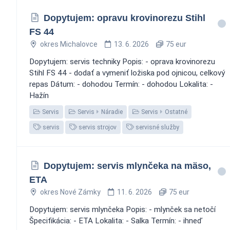
Dopytujem: opravu krovinorezu Stihl
FS 44
okres Michalovce
13. 6. 2026
75 eur
Dopytujem: servis techniky Popis: - oprava krovinorezu
Stihl FS 44 - dodať a vymeniť ložiska pod ojnicou, celkový
repas Dátum: - dohodou Termín: - dohodou Lokalita: -
Hažín
Servis
Servis
Náradie
Servis
Ostatné
servis
servis strojov
servisné služby
Dopytujem: servis mlynčeka na mäso,
ETA
okres Nové Zámky
11. 6. 2026
75 eur
Dopytujem: servis mlynčeka Popis: - mlynček sa netočí
Špecifikácia: - ETA Lokalita: - Salka Termín: - ihneď