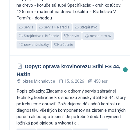
na drevo - kotúče sú tupé Špecifikácia: - druh kotúčov:
125 mm - materiál: na drevo Lokalita: - Bratislava V
Termín: - dohodou
Servis
Servis
Náradie
Strojárstvo
Strojárstvo
Brúsenie
servis
servis strojov
servisné služby
brúsenie
Dopyt: oprava krovinorezu Stihl FS 44,
Hažín
okres Michalovce
15. 6. 2026
450 eur
Popis zákazky: Žiadame o odborný servis záhradnej
techniky, konkrétne krovinorezu značky Stihl FS 44, ktorý
potrebujeme opraviť. Požadujeme dôkladnú kontrolu a
diagnostiku všetkých komponentov na zistenie možných
porúch alebo opotrebení. Je potrebné dodať a vymeniť
ložiská pod ojnicou a vykonať c...