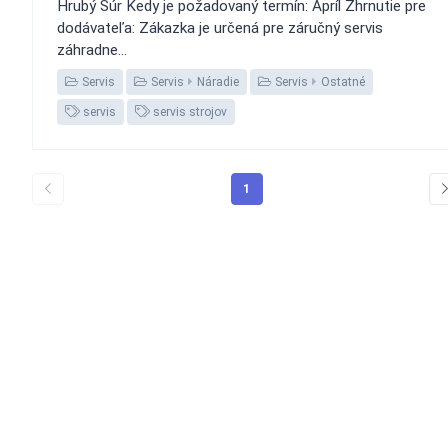
Hrubý Šúr Kedy je požadovaný termín: Apríl Zhrnutie pre
dodávateľa: Zákazka je určená pre záručný servis
záhradne...
Servis
Servis
Náradie
Servis
Ostatné
servis
servis strojov
1