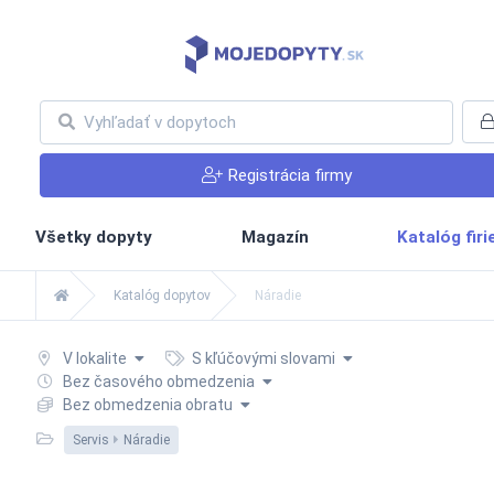
Registrácia firmy
Všetky dopyty
Magazín
Katalóg fir
Katalóg dopytov
Náradie
V lokalite
S kľúčovými slovami
Bez časového obmedzenia
Bez obmedzenia obratu
Servis
Náradie