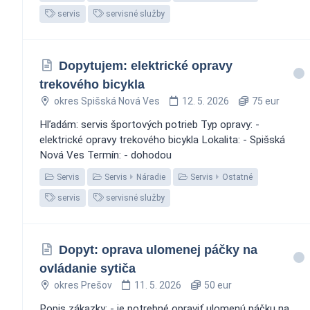
servis
servisné služby
Dopytujem: elektrické opravy
trekového bicykla
okres Spišská Nová Ves
12. 5. 2026
75 eur
Hľadám: servis športových potrieb Typ opravy: -
elektrické opravy trekového bicykla Lokalita: - Spišská
Nová Ves Termín: - dohodou
Servis
Servis
Náradie
Servis
Ostatné
servis
servisné služby
Dopyt: oprava ulomenej páčky na
ovládanie sytiča
okres Prešov
11. 5. 2026
50 eur
Popis zákazky: - je potrebné opraviť ulomenú páčku na