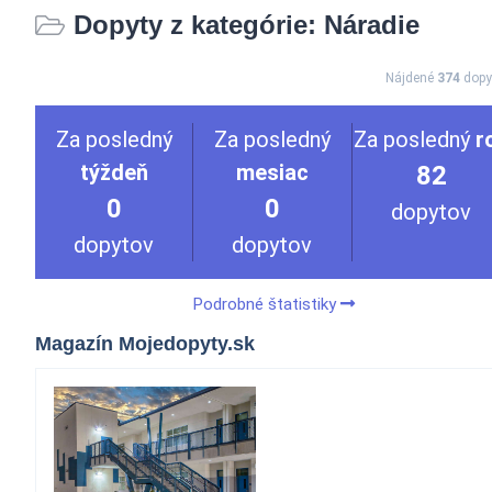
Dopyty z kategórie: Náradie
Nájdené
374
dopy
Za posledný
Za posledný
Za posledný
r
týždeň
mesiac
82
0
0
dopytov
dopytov
dopytov
Podrobné štatistiky
Magazín Mojedopyty.sk