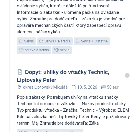
ovládanie sytiča, ktorá je dôležitá pri štartovaní
Informácie o zákazke: - ulomená páčka na ovládanie
sytiča Zhrnutie pre dodávateľa: - zákazka je vhodná pre
opravára mechanických častí, ktorý zabezpečí opravu
ulomenej páčky sytiča...
Servis
Servis
Náradie
Servis
Ostatné
oprava a servis
servis
Dopyt: uhlíky do vŕtačky Technic,
Liptovský Peter
okres Liptovský Mikuláš
10. 5. 2026
50 eur
Popis zákazky: Potrebujem uhlíky na vŕtačku značky
Technic. Informácie o zákazke: - Názov produktu: uhlíky -
Typ produktu: vŕtačka - Značka: Technic - Výrobca: ELEM
Kde sa zákazka rieši: Liptovský Peter Kedy je požadovaný
termín: Máj Zhrnutie pre dodávateľa: Záka...