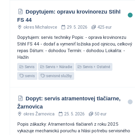
Dopytujem: opravu krovinorezu Stihl
FS 44
okres Michalovce
29. 5. 2026
425 eur
Dopytujem: servis techniky Popis: - oprava krovinorezu
Stihl FS 44 - dodať a vymeniť ložiska pod ojnicou, celkový
repas Dátum: - dohodou Termín: - dohodou Lokalita: -
Hažín
Servis
Servis
Náradie
Servis
Ostatné
servis
servisné služby
Dopyt: servis atramentovej tlačiarne,
Žarnovica
okres Žarnovica
25. 5. 2026
50 eur
Popis zákazky: Atramentová tlačiareň z roku 2025
vykazuje mechanickú poruchu a hlási potrebu servisného