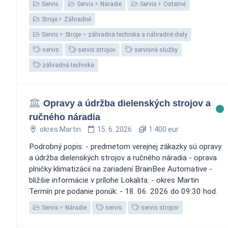
Servis
Servis
Náradie
Servis
Ostatné
Stroje
Záhradné
Servis
Stroje – záhradná technika a náhradné diely
servis
servis strojov
servisné služby
záhradná technika
Opravy a údržba dielenských strojov a
ručného náradia
okres Martin
15. 6. 2026
1 400 eur
Podrobný popis: - predmetom verejnej zákazky sú opravy
a údržba dielenských strojov a ručného náradia - oprava
plničky klimatizácií na zariadení BrainBee Automative -
bližšie informácie v prílohe Lokalita: - okres Martin
Termín pre podanie ponúk: - 18. 06. 2026 do 09:30 hod.
Servis
Náradie
servis
servis strojov