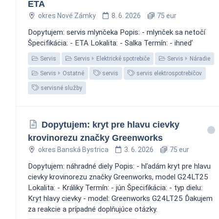
ETA
okres Nové Zámky
8. 6. 2026
75 eur
Dopytujem: servis mlynčeka Popis: - mlynček sa netočí
Špecifikácia: - ETA Lokalita: - Salka Termín: - ihneď
Servis
Servis
Elektrické spotrebiče
Servis
Náradie
Servis
Ostatné
servis
servis elektrospotrebičov
servisné služby
Dopytujem: kryt pre hlavu cievky
krovinorezu značky Greenworks
okres Banská Bystrica
3. 6. 2026
75 eur
Dopytujem: náhradné diely Popis: - hľadám kryt pre hlavu
cievky krovinorezu značky Greenworks, model G24LT25
Lokalita: - Králiky Termín: - jún Špecifikácia: - typ dielu:
Kryt hlavy cievky - model: Greenworks G24LT25 Ďakujem
za reakcie a prípadné doplňujúce otázky.