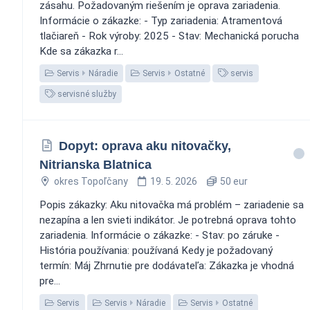
zásahu. Požadovaným riešením je oprava zariadenia.
Informácie o zákazke: - Typ zariadenia: Atramentová
tlačiareň - Rok výroby: 2025 - Stav: Mechanická porucha
Kde sa zákazka r...
Servis
Náradie
Servis
Ostatné
servis
servisné služby
Dopyt: oprava aku nitovačky,
Nitrianska Blatnica
okres Topoľčany
19. 5. 2026
50 eur
Popis zákazky: Aku nitovačka má problém – zariadenie sa
nezapína a len svieti indikátor. Je potrebná oprava tohto
zariadenia. Informácie o zákazke: - Stav: po záruke -
História používania: používaná Kedy je požadovaný
termín: Máj Zhrnutie pre dodávateľa: Zákazka je vhodná
pre...
Servis
Servis
Náradie
Servis
Ostatné