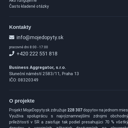
Ako fungujeme
Často kladené otázky
Kontakty
info@mojedopyty.sk
pracovné dni 8:00 - 17:00
+420 222 551 818
Business Aggregator, s.r.o.
Sluneční náměstí 2583/11, Praha 13
IČO: 08320349
O projekte
Projekt MojeDopyty.sk združuje
228 307
dopytov na jednom mies
Využíva spoluprácu s najvýznamnejšími zdrojmi obchodn
príležitostí v SR a zaisťuje tak podiel presahujúci 70 % všetk