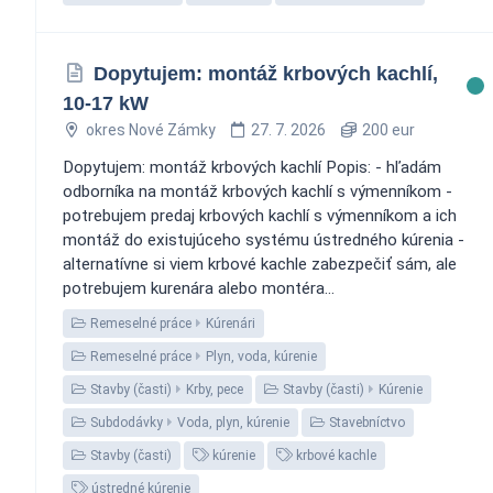
Dopytujem: montáž krbových kachlí,
10-17 kW
okres Nové Zámky
27. 7. 2026
200 eur
Dopytujem: montáž krbových kachlí Popis: - hľadám
odborníka na montáž krbových kachlí s výmenníkom -
potrebujem predaj krbových kachlí s výmenníkom a ich
montáž do existujúceho systému ústredného kúrenia -
alternatívne si viem krbové kachle zabezpečiť sám, ale
potrebujem kurenára alebo montéra...
Remeselné práce
Kúrenári
Remeselné práce
Plyn, voda, kúrenie
Stavby (časti)
Krby, pece
Stavby (časti)
Kúrenie
Subdodávky
Voda, plyn, kúrenie
Stavebníctvo
Stavby (časti)
kúrenie
krbové kachle
ústredné kúrenie