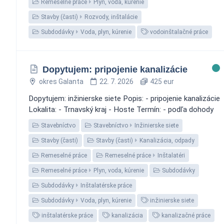
Remeselné práce
Plyn, voda, kúrenie
Stavby (časti)
Rozvody, inštalácie
Subdodávky
Voda, plyn, kúrenie
vodoinštalačné práce
Dopytujem: pripojenie kanalizácie
okres Galanta
22. 7. 2026
425 eur
Dopytujem: inžinierske siete Popis: - pripojenie kanalizácie
Lokalita: - Trnavský kraj - Hoste Termín: - podľa dohody
Stavebníctvo
Stavebníctvo
Inžinierske siete
Stavby (časti)
Stavby (časti)
Kanalizácia, odpady
Remeselné práce
Remeselné práce
Inštalatéri
Remeselné práce
Plyn, voda, kúrenie
Subdodávky
Subdodávky
Inštalatérske práce
Subdodávky
Voda, plyn, kúrenie
inžinierske siete
inštalatérske práce
kanalizácia
kanalizačné práce