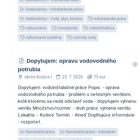
Subdodávky
Inštalatérske práce
Subdodávky
Voda, plyn, kúrenie
inštalatérske práce
vykurovanie
novostavby
vodoinštalácia
vykurovacie systémy
rozvody vody
Dopytujem: opravu vodovodného
potrubia
okres Košice I
23. 7. 2026
75 eur
Dopytujem: vodoinštalačné práce Popis: - oprava
vodovodného potrubia - problém s netesným ventilom,
kvôli ktorému sa nedá odstaviť voda - dopytujem výmenu
ventilu Množstvo/rozmer: - druh práce: výmena ventilu
Lokalita: - Košice Termín: - ihneď Doplňujúce informácie:
- rozpočet...
Remeselné práce
Remeselné práce
Inštalatéri