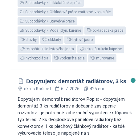
Subdodávky
Inštalatérske práce
Subdodávky
Obkladové práce vnútorné, vonkajšie
Subdodávky
Stavebné práce
Subdodávky
Voda, plyn, kúrenie
obkladačské práce
dlažby
obklady
bytové jadro
rekonštrukcia bytového jadra
rekonštrukcia kúpelne
hydroizolácia
vodoinštalácia
murovanie
Dopytujem: demontáž radiátorov, 3 ks
okres Košice I
6. 7. 2026
425 eur
Dopytujem: demontáž radiátorov Popis: - dopytujem
demontáž 3 ks radiátorov a dočasné zaslepenie
rozvodov - je potrebné zabezpečiť vypustenie stúpačiek -
typ telies: 2 ks dvojdoskové panelové radiátory bez
konvektorov, 1 ks plechový článkový radiátor - každé
vykurovacie teleso je napojené na s...