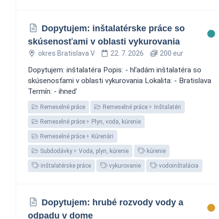
Dopytujem: inštalatérske práce so
skúsenosťami v oblasti vykurovania
okres Bratislava V
22. 7. 2026
200 eur
Dopytujem: inštalatéra Popis: - hľadám inštalatéra so
skúsenosťami v oblasti vykurovania Lokalita: - Bratislava
Termín: - ihneď
Remeselné práce
Remeselné práce
Inštalatéri
Remeselné práce
Plyn, voda, kúrenie
Remeselné práce
Kúrenári
Subdodávky
Voda, plyn, kúrenie
kúrenie
inštalatérske práce
vykurovanie
vodoinštalácia
Dopytujem: hrubé rozvody vody a
odpadu v dome