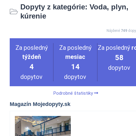
Dopyty z kategórie: Voda, plyn,
kúrenie
Nájdené
749
dopy
Za posledný
Za posledný
Za posledný
r
týždeň
mesiac
58
4
14
dopytov
dopytov
dopytov
Podrobné štatistiky
Magazín Mojedopyty.sk