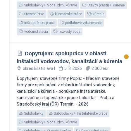
Subdodávky
Voda, plyn, kúrenie
Stavby (časti)
Kúrenie
Stavebníctvo
kúrenárske práce
kúrenie
inštalatérske práce
podlahové vykurovanie
vodoinštalácia
rozvody vody
Dopytujem: spoluprácu v oblasti
inštalácií vodovodov, kanalizácií a kúrenia
okres Bratislava I
5. 8. 2026
2 000 eur
Dopytujem: stavebné firmy Popis: - hľadám stavebné
firmy pre spoluprácu v oblasti inštalácií vodovodov,
kanalizácií a kúrenia - ponúkame inštalatérske,
kanalizačné a topenárske práce Lokalita: - Praha a
Stredočeský kraj (ČR) Termín: - 2026
Subdodávky
Subdodávky
Inštalatérske práce
Subdodávky
Voda, plyn, kúrenie
Subdodávky
Stavebné práce
Remeselné práce