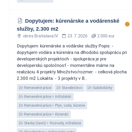
Dopytujem: kúrenárske a vodárenské
služby, 2.300 m2
okres Bratislava IV
23. 7. 2026
2 000 eur
Dopytujem: kúrenárske a vodárske služby Popis: -
dopytujem vodára a kúrenára na dlhodobú spoluprácu pri
developerských projektoch - spolupráca je pre
developerskú spoločnosť - momentálne máme na
realizáciu 4 projekty Množstvo/rozmer: - celková plocha
2.300 m2 Lokalita: - 3 projekty v B...
Remeselné práce
Stavebníctvo
Subdodávky
Remeselné práce
Inštalatéri
Remeselné práce
Plyn, voda, kúrenie
Remeselné práce
Kúrenári
Stavby (časti)
Rozvody, inštalácie
Stavebníctvo
Inžinierske siete