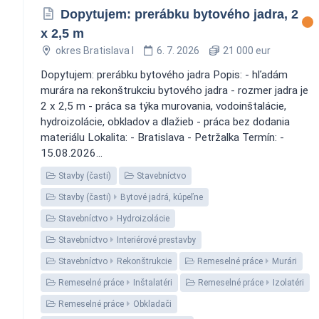
Dopytujem: prerábku bytového jadra, 2
x 2,5 m
okres Bratislava I
6. 7. 2026
21 000 eur
Dopytujem: prerábku bytového jadra Popis: - hľadám
murára na rekonštrukciu bytového jadra - rozmer jadra je
2 x 2,5 m - práca sa týka murovania, vodoinštalácie,
hydroizolácie, obkladov a dlažieb - práca bez dodania
materiálu Lokalita: - Bratislava - Petržalka Termín: -
15.08.2026...
Stavby (časti)
Stavebníctvo
Stavby (časti)
Bytové jadrá, kúpeľne
Stavebníctvo
Hydroizolácie
Stavebníctvo
Interiérové prestavby
Stavebníctvo
Rekonštrukcie
Remeselné práce
Murári
Remeselné práce
Inštalatéri
Remeselné práce
Izolatéri
Remeselné práce
Obkladači