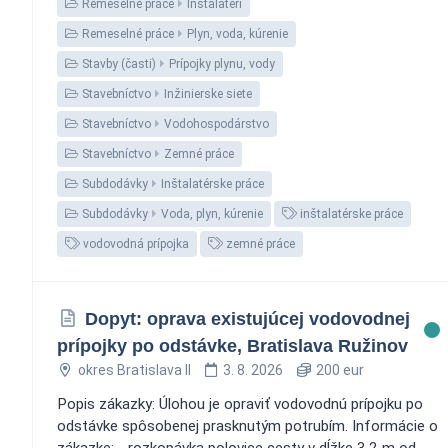
Remeselné práce
Inštalatéri
Remeselné práce
Plyn, voda, kúrenie
Stavby (časti)
Prípojky plynu, vody
Stavebníctvo
Inžinierske siete
Stavebníctvo
Vodohospodárstvo
Stavebníctvo
Zemné práce
Subdodávky
Inštalatérske práce
Subdodávky
Voda, plyn, kúrenie
inštalatérske práce
vodovodná prípojka
zemné práce
Dopyt: oprava existujúcej vodovodnej
prípojky po odstávke, Bratislava Ružinov
okres Bratislava II
3. 8. 2026
200 eur
Popis zákazky: Úlohou je opraviť vodovodnú prípojku po
odstávke spôsobenej prasknutým potrubím. Informácie o
zákazke: - rozkopávka polovice cesty v dĺžke 3,2 m od