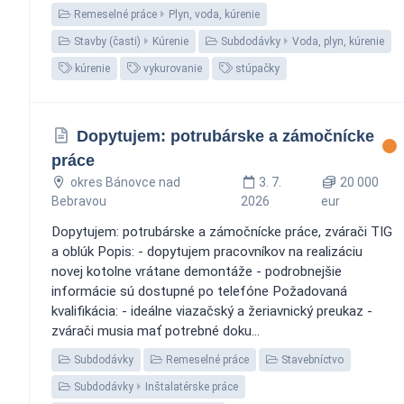
Remeselné práce
Plyn, voda, kúrenie
Stavby (časti)
Kúrenie
Subdodávky
Voda, plyn, kúrenie
kúrenie
vykurovanie
stúpačky
Dopytujem: potrubárske a zámočnícke
práce
okres Bánovce nad
3. 7.
20 000
Bebravou
2026
eur
Dopytujem: potrubárske a zámočnícke práce, zvárači TIG
a oblúk Popis: - dopytujem pracovníkov na realizáciu
novej kotolne vrátane demontáže - podrobnejšie
informácie sú dostupné po telefóne Požadovaná
kvalifikácia: - ideálne viazačský a žeriavnický preukaz -
zvárači musia mať potrebné doku...
Subdodávky
Remeselné práce
Stavebníctvo
Subdodávky
Inštalatérske práce