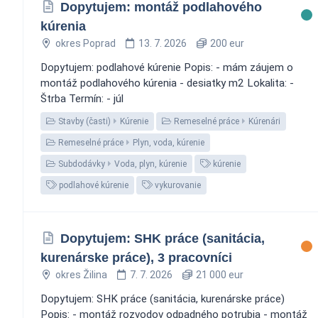
Dopytujem: montáž podlahového
kúrenia
okres Poprad
13. 7. 2026
200 eur
Dopytujem: podlahové kúrenie Popis: - mám záujem o
montáž podlahového kúrenia - desiatky m2 Lokalita: -
Štrba Termín: - júl
Stavby (časti)
Kúrenie
Remeselné práce
Kúrenári
Remeselné práce
Plyn, voda, kúrenie
Subdodávky
Voda, plyn, kúrenie
kúrenie
podlahové kúrenie
vykurovanie
Dopytujem: SHK práce (sanitácia,
kurenárske práce), 3 pracovníci
okres Žilina
7. 7. 2026
21 000 eur
Dopytujem: SHK práce (sanitácia, kurenárske práce)
Popis: - montáž rozvodov odpadného potrubia - montáž