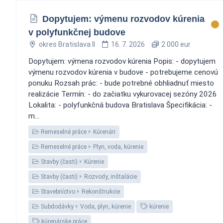
Dopytujem: výmenu rozvodov kúrenia
v polyfunkčnej budove
okres Bratislava II
16. 7. 2026
2 000 eur
Dopytujem: výmena rozvodov kúrenia Popis: - dopytujem
výmenu rozvodov kúrenia v budove - potrebujeme cenovú
ponuku Rozsah prác: - bude potrebné obhliadnuť miesto
realizácie Termín: - do začiatku vykurovacej sezóny 2026
Lokalita: - polyfunkčná budova Bratislava Špecifikácia: -
m...
Remeselné práce
Kúrenári
Remeselné práce
Plyn, voda, kúrenie
Stavby (časti)
Kúrenie
Stavby (časti)
Rozvody, inštalácie
Stavebníctvo
Rekonštrukcie
Subdodávky
Voda, plyn, kúrenie
kúrenie
kúrenárske práce