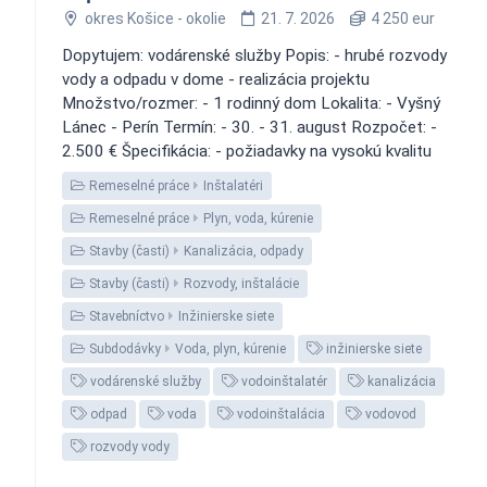
okres Košice - okolie
21. 7. 2026
4 250 eur
Dopytujem: vodárenské služby Popis: - hrubé rozvody
vody a odpadu v dome - realizácia projektu
Množstvo/rozmer: - 1 rodinný dom Lokalita: - Vyšný
Lánec - Perín Termín: - 30. - 31. august Rozpočet: -
2.500 € Špecifikácia: - požiadavky na vysokú kvalitu
Remeselné práce
Inštalatéri
Remeselné práce
Plyn, voda, kúrenie
Stavby (časti)
Kanalizácia, odpady
Stavby (časti)
Rozvody, inštalácie
Stavebníctvo
Inžinierske siete
Subdodávky
Voda, plyn, kúrenie
inžinierske siete
vodárenské služby
vodoinštalatér
kanalizácia
odpad
voda
vodoinštalácia
vodovod
rozvody vody