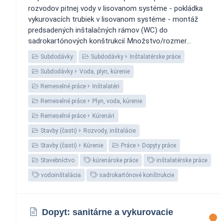
rozvodov pitnej vody v lisovanom systéme - pokládka
vykurovacích trubiek v lisovanom systéme - montáž
predsadených inštalačných rámov (WC) do
sadrokartónových konštrukcií Množstvo/rozmer...
Subdodávky
Subdodávky
Inštalatérske práce
Subdodávky
Voda, plyn, kúrenie
Remeselné práce
Inštalatéri
Remeselné práce
Plyn, voda, kúrenie
Remeselné práce
Kúrenári
Stavby (časti)
Rozvody, inštalácie
Stavby (časti)
Kúrenie
Práce
Dopyty práce
Stavebníctvo
kúrenárske práce
inštalatérske práce
vodoinštalácia
sadrokartónové konštrukcie
Dopyt: sanitárne a vykurovacie