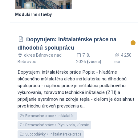
Modulárne stavby
Dopytujem: inštalatérske práce na
dlhodobú spoluprácu
okres Bánovce nad
7. 8.
4 250
Bebravou
2026
(včera)
eur
Dopytujem: inštalatérske práce Popis: - hľadáme
skúseného inštalatéra alebo inštalatérku na dlhodobú
spoluprácu - náplňou práce je inštalácia podlahového
vykurovania, zdravotnotechnické inštalácie (ZTI) a
pripájanie systémov na zdroje tepla - cieľom je dosiahnuť
prvotriednu úroveň prevedenia a...
Remeselné práce
Inštalatéri
Remeselné práce
Plyn, voda, kúrenie
Subdodávky
Inštalatérske práce