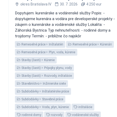
okres Bratislava IV
30. 7. 2026
4 250 eur
Dopytujem: kurenárske a vodárenské služby Popis: -
dopytujeme kurenára a vodára pre developerské projekty -
záujem o kurenárske a vodárenské služby Lokalita: -
Záhorská Bystrica Typ nehnuteľnosti: - rodinné domy a
trojdomy Termín: - približne čo najskôr
Remeselné práce
Inštalatéri
Remeselné práce
Kúrenári
Remeselné práce
Plyn, voda, kúrenie
Stavby (časti)
Kúrenie
Stavby (časti)
Prípojky plynu, vody
Stavby (časti)
Rozvody, inštalácie
Stavebníctvo
Inžinierske siete
Subdodávky
Inštalatérske práce
Subdodávky
Stavebné práce
Subdodávky
Voda, plyn, kúrenie
inštalácie
rodinné domy
rozvody
vodárenské služby