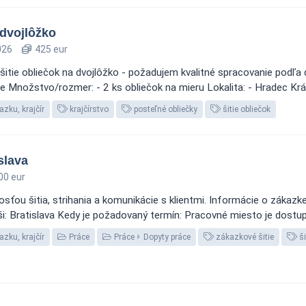
 dvojlôžko
026
425 eur
ušitie obliečok na dvojlôžko - požadujem kvalitné spracovanie pod
nožstvo/rozmer: - 2 ks obliečok na mieru Lokalita: - Hradec Králo
zku, krajčír
krajčírstvo
posteľné obliečky
šitie obliečok
slava
00 eur
ťou šitia, strihania a komunikácie s klientmi. Informácie o zákazke: 
i: Bratislava Kedy je požadovaný termín: Pracovné miesto je dostup
zku, krajčír
Práce
Práce
Dopyty práce
zákazkové šitie
ši