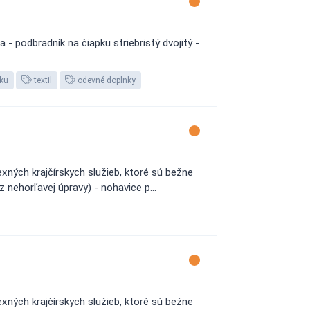
- podbradník na čiapku striebristý dvojitý -
ku
textil
odevné doplnky
ných krajčírskych služieb, ktoré sú bežne
 nehorľavej úpravy) - nohavice p...
ných krajčírskych služieb, ktoré sú bežne