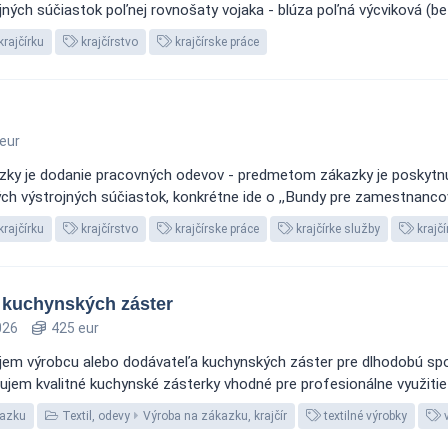
rojných súčiastok poľnej rovnošaty vojaka - blúza poľná výcviková (bez
krajčírku
krajčírstvo
krajčírske práce
eur
zky je dodanie pracovných odevov - predmetom zákazky je poskytnut
ných výstrojných súčiastok, konkrétne ide o ,,Bundy pre zamestnancov 
krajčírku
krajčírstvo
krajčírske práce
krajčírke služby
krajčí
 kuchynských záster
026
425 eur
ujem výrobcu alebo dodávateľa kuchynských záster pre dlhodobú spo
tujem kvalitné kuchynské zásterky vhodné pre profesionálne využitie
kazku
Textil, odevy
Výroba na zákazku, krajčír
textilné výrobky
v