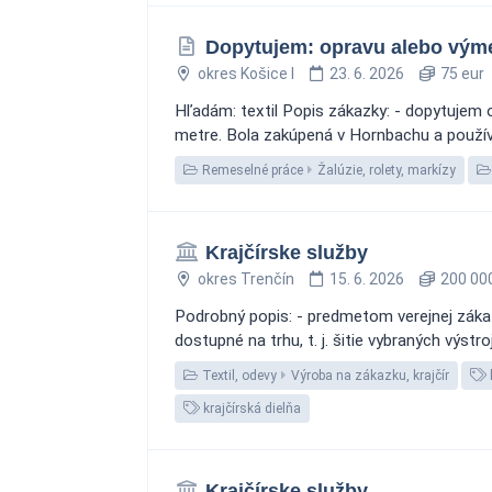
Dopytujem: opravu alebo výme
okres Košice I
23. 6. 2026
75 eur
Hľadám: textil Popis zákazky: - dopytujem o
metre. Bola zakúpená v Hornbachu a používa
Remeselné práce
Žalúzie, rolety, markízy
Krajčírske služby
okres Trenčín
15. 6. 2026
200 000
Podrobný popis: - predmetom verejnej zákaz
dostupné na trhu, t. j. šitie vybraných výstr
Textil, odevy
Výroba na zákazku, krajčír
krajčírská dielňa
Krajčírske služby