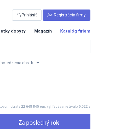
Prihlásiť
Registrácia firmy
etky dopyty
Magazín
Katalóg firiem
obmedzenia obratu
lkovom obrate
22 648 845 eur
, vyhľadávanie trvalo
0,022 s
Za posledný
rok