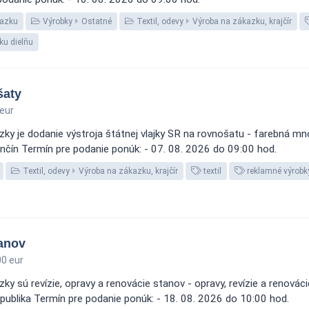
kazku
Výrobky
Ostatné
Textil, odevy
Výroba na zákazku, krajčír
ku dielňu
šaty
eur
ky je dodanie výstroja štátnej vlajky SR na rovnošatu - farebná m
nčín Termín pre podanie ponúk: - 07. 08. 2026 do 09:00 hod.
Textil, odevy
Výroba na zákazku, krajčír
textil
reklamné výrobk
tanov
0 eur
ky sú revízie, opravy a renovácie stanov - opravy, revízie a renová
republika Termín pre podanie ponúk: - 18. 08. 2026 do 10:00 hod.