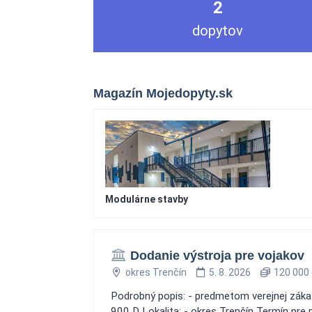
2
dopytov
Magazín Mojedopyty.sk
Modulárne stavby
Dodanie výstroja pre vojakov
okres Trenčín
5. 8. 2026
120 000 
Podrobný popis: - predmetom verejnej zákazk
900 D Lokalita: - okres Trenčín Termín pre