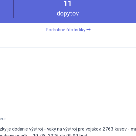
11
dopytov
Podrobné štatistiky
eur
y je dodanie výstroj - vaky na výstroj pre vojakov, 2763 kusov - ma
 podanie ponúk: - 10. 08. 2026 do 09:00 hod.