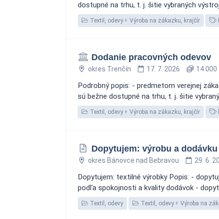
dostupné na trhu, t. j. šitie vybraných výst
Textil, odevy
Výroba na zákazku, krajčír
Dodanie pracovných odevov
okres Trenčín
17. 7. 2026
14 000 
Podrobný popis: - predmetom verejnej záka
sú bežne dostupné na trhu, t. j. šitie vybra
Textil, odevy
Výroba na zákazku, krajčír
Dopytujem: výrobu a dodávku
okres Bánovce nad Bebravou
29. 6. 2
Dopytujem: textilné výrobky Popis: - dopyt
podľa spokojnosti a kvality dodávok - dopy
Textil, odevy
Textil, odevy
Výroba na zá