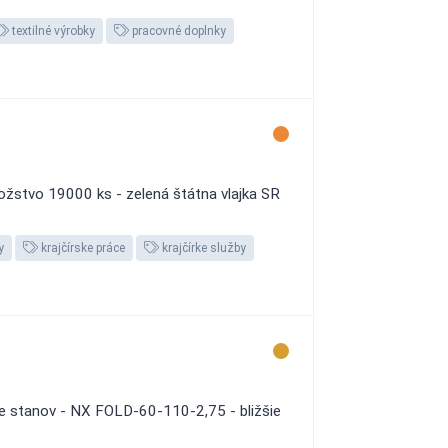
textilné výrobky
pracovné doplnky
nožstvo 19000 ks - zelená štátna vlajka SR
y
krajčírske práce
krajčírke služby
cie stanov - NX FOLD-60-110-2,75 - bližšie