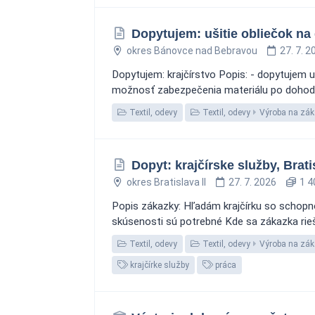
Dopytujem: ušitie obliečok na
okres Bánovce nad Bebravou
27. 7. 2
Dopytujem: krajčírstvo Popis: - dopytujem 
možnosť zabezpečenia materiálu po dohode M
Textil, odevy
Textil, odevy
Výroba na záka
Dopyt: krajčírske služby, Brati
okres Bratislava II
27. 7. 2026
1 4
Popis zákazky: Hľadám krajčírku so schopnos
skúsenosti sú potrebné Kde sa zákazka rieš
Textil, odevy
Textil, odevy
Výroba na záka
krajčírke služby
práca