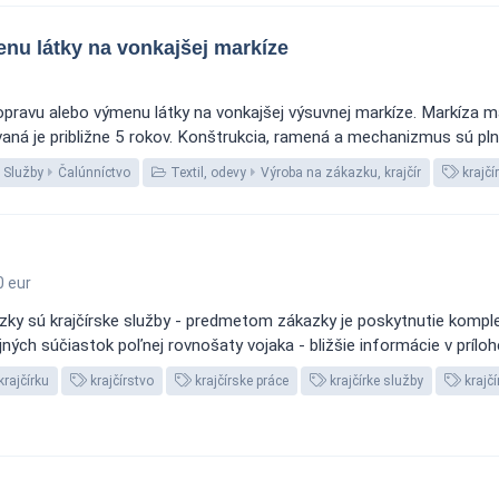
nu látky na vonkajšej markíze
pravu alebo výmenu látky na vonkajšej výsuvnej markíze. Markíza má 
ná je približne 5 rokov. Konštrukcia, ramená a mechanizmus sú plne
Služby
Čalúnníctvo
Textil, odevy
Výroba na zákazku, krajčír
krajčí
 eur
ky sú krajčírske služby - predmetom zákazky je poskytnutie komplex
ojných súčiastok poľnej rovnošaty vojaka - bližšie informácie v prílohe
krajčírku
krajčírstvo
krajčírske práce
krajčírke služby
krajčí