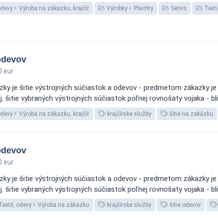
odevy
Výroba na zákazku, krajčír
Výrobky
Plachty
Servis
Texti
 odevov
 eur
ky je šitie výstrojných súčiastok a odevov - predmetom zákazky je
j. šitie vybraných výstrojných súčiastok poľnej rovnošaty vojaka - bliž
odevy
Výroba na zákazku, krajčír
krajčírske služby
šitie na zakázku
 odevov
 eur
ky je šitie výstrojných súčiastok a odevov - predmetom zákazky je
j. šitie vybraných výstrojných súčiastok poľnej rovnošaty vojaka - bliž
extil, odevy
Výroba na zákazku
krajčírske služby
šitie odevov