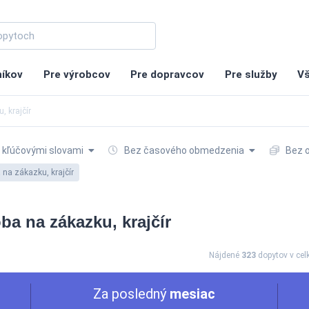
níkov
Pre výrobcov
Pre dopravcov
Pre služby
Vš
, krajčír
 kľúčovými slovami
Bez časového obmedzenia
Bez 
 na zákazku, krajčír
ba na zákazku, krajčír
Nájdené
323
dopytov
v ce
Za posledný
mesiac