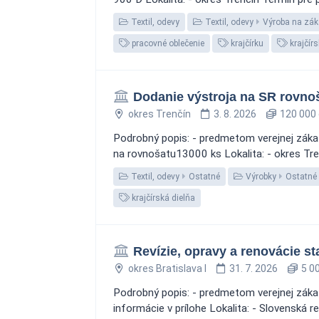
Textil, odevy
Textil, odevy
Výroba na zá
pracovné oblečenie
krajčírku
krajčírs
Dodanie výstroja na SR rovno
okres Trenčín
3. 8. 2026
120 000 
Podrobný popis: - predmetom verejnej zákaz
na rovnošatu13000 ks Lokalita: - okres Tre
Textil, odevy
Ostatné
Výrobky
Ostatné
krajčírská dielňa
Revízie, opravy a renovácie s
okres Bratislava I
31. 7. 2026
5 00
Podrobný popis: - predmetom verejnej zákaz
informácie v prílohe Lokalita: - Slovenská 