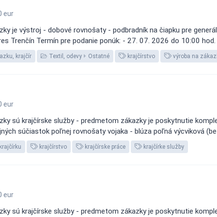
 eur
y je výstroj - dobové rovnošaty - podbradník na čiapku pre generála 
okres Trenčín Termín pre podanie ponúk: - 27. 07. 2026 do 10:00 hod.
zku, krajčír
Textil, odevy
Ostatné
krajčírstvo
výroba na zákaz
 eur
ky sú krajčírske služby - predmetom zákazky je poskytnutie komplex
rojných súčiastok poľnej rovnošaty vojaka - blúza poľná výcviková (bez
krajčírku
krajčírstvo
krajčírske práce
krajčírke služby
 eur
ky sú krajčírske služby - predmetom zákazky je poskytnutie komplex