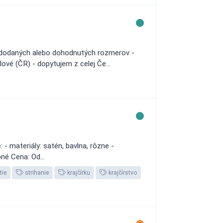
ľa dodaných alebo dohodnutých rozmerov -
vé (ČR) - dopytujem z celej Če...
- materiály: satén, bavlna, rôzne -
né Cena: Od...
tie
strihanie
krajčírku
krajčírstvo