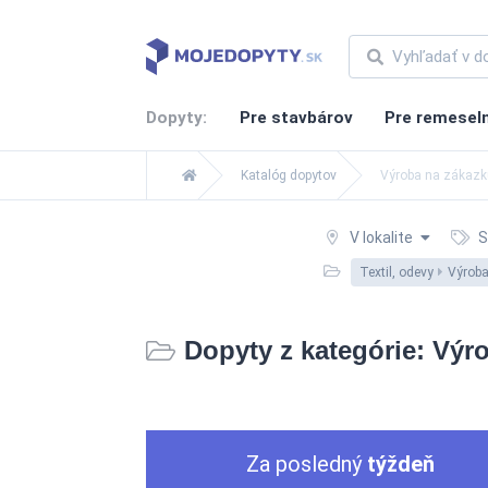
Dopyty:
Pre stavbárov
Pre remesel
Katalóg dopytov
Výroba na zákazku
V lokalite
S
Textil, odevy
Výroba
Dopyty z kategórie: Výro
Za posledný
týždeň