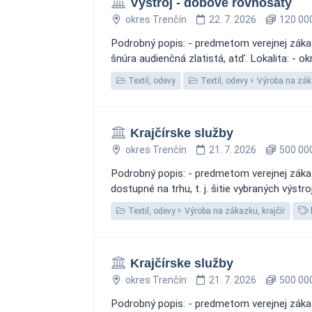
Výstroj - dobové rovnošaty
okres Trenčín
22. 7. 2026
120 000
Podrobný popis: - predmetom verejnej zákazk
šnúra audienčná zlatistá, atď. Lokalita: - 
Textil, odevy
Textil, odevy
Výroba na záka
Krajčírske služby
okres Trenčín
21. 7. 2026
500 000
Podrobný popis: - predmetom verejnej zákaz
dostupné na trhu, t. j. šitie vybraných výst
Textil, odevy
Výroba na zákazku, krajčír
Krajčírske služby
okres Trenčín
21. 7. 2026
500 000
Podrobný popis: - predmetom verejnej zákaz