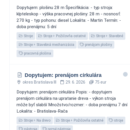
Dopytujem: plošinu 28 m Špecifikácia: - typ stroja:
klpteleskop - výška pracovnej plošiny: 28 m - nosnosť:
270 kg - typ pohonu: diesel Lokalita: - Martin Termín: -
doba prenájmu: 5 dní
Stroje
Stroje
Požičovňa ostatné
Stroje
Stavebné
Stroje
Stavebná mechanizácia
prenájom plošiny
pracovná plošina
Dopytujem: prenájom cirkulára
okres Bratislava III
29. 6. 2026
75 eur
Dopytujem: prenájom cirkulára Popis: - dopytujem
prenájom cirkulára na upratanie dreva - výkon stroja
môže byť slabší Množstvo/rozmer: - doba prenájmu 7 dní
Lokalita: - Bratislava-Rača
Stroje
Na drevo
Stroje
Požičovňa ostatné
stroje
nástroje
rezné nástroje