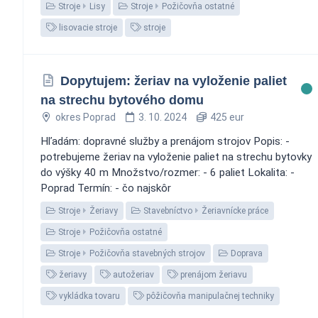
Stroje
Lisy
Stroje
Požičovňa ostatné
lisovacie stroje
stroje
Dopytujem: žeriav na vyloženie paliet
na strechu bytového domu
okres Poprad
3. 10. 2024
425 eur
Hľadám: dopravné služby a prenájom strojov Popis: -
potrebujeme žeriav na vyloženie paliet na strechu bytovky
do výšky 40 m Množstvo/rozmer: - 6 paliet Lokalita: -
Poprad Termín: - čo najskôr
Stroje
Žeriavy
Stavebníctvo
Žeriavnícke práce
Stroje
Požičovňa ostatné
Stroje
Požičovňa stavebných strojov
Doprava
žeriavy
autožeriav
prenájom žeriavu
vykládka tovaru
pôžičovňa manipulačnej techniky