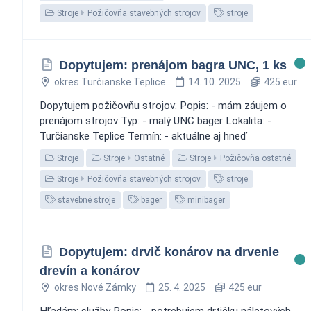
Stroje
Požičovňa stavebných strojov
stroje
Dopytujem: prenájom bagra UNC, 1 ks
okres Turčianske Teplice
14. 10. 2025
425 eur
Dopytujem požičovňu strojov: Popis: - mám záujem o
prenájom strojov Typ: - malý UNC bager Lokalita: -
Turčianske Teplice Termín: - aktuálne aj hneď
Stroje
Stroje
Ostatné
Stroje
Požičovňa ostatné
Stroje
Požičovňa stavebných strojov
stroje
stavebné stroje
bager
minibager
Dopytujem: drvič konárov na drvenie
drevín a konárov
okres Nové Zámky
25. 4. 2025
425 eur
Hľadám: služby Popis: - potrebujem drtičku náletových