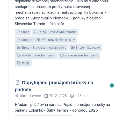
doplnenie stavebnej mechanizácie - išlo by o dlhodobú
spoluprácu, ohľadom poskytnutia stavebnej
mechanizácie napríklad na realizáciu optiky Lokalita: -
práce sa vykonávajú v Nemecku - ponuky z celého
Slovenska Termín: - čím skôr...
Stroje
Stroje
Požičovňa ostatné
Stroje
Požičovňa stavebných strojov
Stroje
Stavebná mechanizácia
Stroje
Stavebné
stavebnú mechanizáciu
stavebný mechanizáciu
stroje
Dopytujem: prenájom brúsky na
parkety
okres Levice
20. 2. 2025
425 eur
Hľadám: požičovňu náradia Popis: - prenájom brúsky na
parkety Lokalita: - Šahy Termín: - dohodou 2025