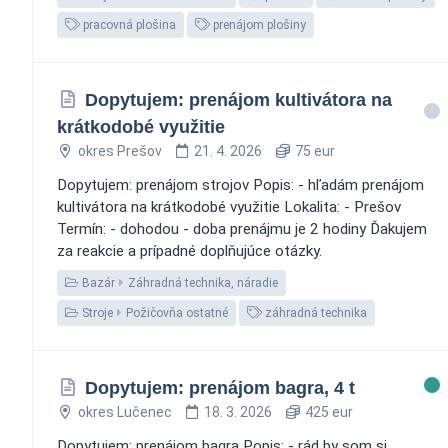
pracovná plošina
prenájom plošiny
Dopytujem: prenájom kultivátora na
krátkodobé využitie
okres Prešov
21. 4. 2026
75 eur
Dopytujem: prenájom strojov Popis: - hľadám prenájom
kultivátora na krátkodobé využitie Lokalita: - Prešov
Termín: - dohodou - doba prenájmu je 2 hodiny Ďakujem
za reakcie a prípadné doplňujúce otázky.
Bazár
Záhradná technika, náradie
Stroje
Požičovňa ostatné
záhradná technika
Dopytujem: prenájom bagra, 4 t
okres Lučenec
18. 3. 2026
425 eur
Dopytujem: prenájom bagra Popis: - rád by som si