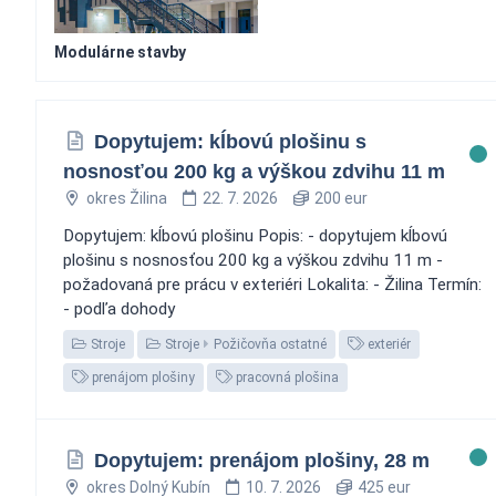
Modulárne stavby
Dopytujem: kĺbovú plošinu s
nosnosťou 200 kg a výškou zdvihu 11 m
okres Žilina
22. 7. 2026
200 eur
Dopytujem: kĺbovú plošinu Popis: - dopytujem kĺbovú
plošinu s nosnosťou 200 kg a výškou zdvihu 11 m -
požadovaná pre prácu v exteriéri Lokalita: - Žilina Termín:
- podľa dohody
Stroje
Stroje
Požičovňa ostatné
exteriér
prenájom plošiny
pracovná plošina
Dopytujem: prenájom plošiny, 28 m
okres Dolný Kubín
10. 7. 2026
425 eur