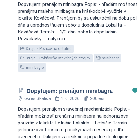
Dopytujem: prenájom minibagra Popis: - hľadám možnosť
prenájmu malého minibagra na krátkodobé využitie v
lokalite Kováčová. Prenájom by sa uskutočnil na dobu pol
dňa a uprednostňujem sobotu dopoludnia Lokalita: -
Kováčová Termín: - 1/2 dňa, sobota dopoludnia
Požiadavky: - malý min...
Stroje
Požičovňa ostatné
Stroje
Požičovňa stavebných strojov
minibager
mini bagre
Dopytujem: prenájom minibagra
okres Skalica
1. 6. 2026
200 eur
Dopytujem: prenájom stavebnej mechanizácie Popis: -
hľadám možnosť prenájmu minibagra na jednorazové
použitie v lokalite Letničie Lokalita: - Letničie Termín: -
jednorazovo Prosím o ponuky/návrh riešenia podľa
uvedeného. Ďakujem za reakcie a prípadné doplňujúce