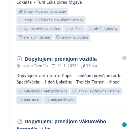
Lokalita: - Turá Lúka okres Myjava
Stroje
Požičovňa ostatné
Stroje
Požičovňa stavebných strojov
vysokozdvižnú plošinu
plošina
zdvižné plošiny
prenájom plošiny
pracovná plošina
Dopytujem: prenájom vozidla
okres Trenčín
13. 1. 2026
75 eur
Dopytujem: auto-moto Popis: - zháňam prenájom auta
Špecifikácia: - 1 deň Lokalita: - Trenčín Termín: - ihneď
Auto-Moto
Autopožičovne
Stroje
Požičovňa ostatné
auto-moto
autopožičovňa
Dopytujem: prenájom vákuového