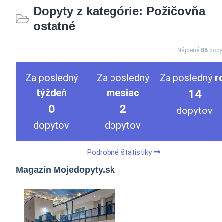
Dopyty z kategórie: Požičovňa
ostatné
Nájdené
86
dopy
Za posledný
Za posledný
Za posledný
r
týždeň
mesiac
14
0
2
dopytov
dopytov
dopytov
Podrobné štatistiky
Magazín Mojedopyty.sk