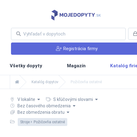
Registrácia firmy
Všetky dopyty
Magazín
Katalóg fir
Katalóg dopytov
Požičovňa ostatné
V lokalite
S kľúčovými slovami
Bez časového obmedzenia
Bez obmedzenia obratu
Stroje
Požičovňa ostatné