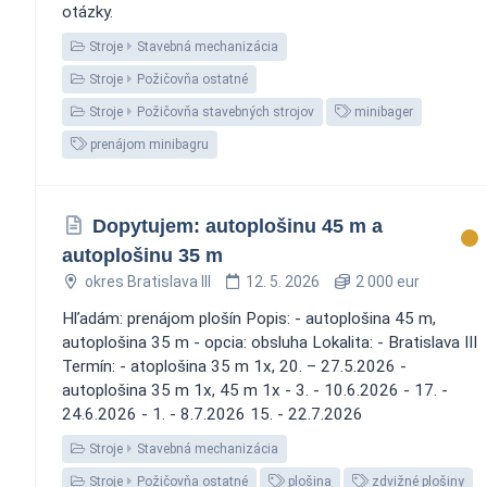
otázky.
Stroje
Stavebná mechanizácia
Stroje
Požičovňa ostatné
Stroje
Požičovňa stavebných strojov
minibager
prenájom minibagru
Dopytujem: autoplošinu 45 m a
autoplošinu 35 m
okres Bratislava III
12. 5. 2026
2 000 eur
Hľadám: prenájom plošín Popis: - autoplošina 45 m,
autoplošina 35 m - opcia: obsluha Lokalita: - Bratislava III
Termín: - atoplošina 35 m 1x, 20. – 27.5.2026 -
autoplošina 35 m 1x, 45 m 1x - 3. - 10.6.2026 - 17. -
24.6.2026 - 1. - 8.7.2026 15. - 22.7.2026
Stroje
Stavebná mechanizácia
Stroje
Požičovňa ostatné
plošina
zdvižné plošiny