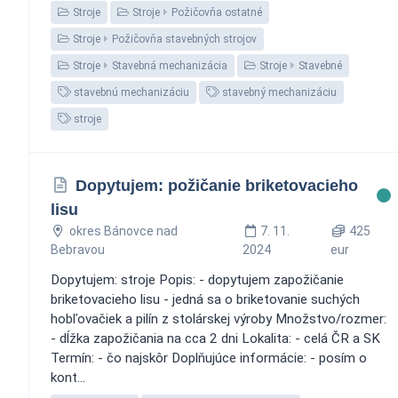
Stroje
Stroje
Požičovňa ostatné
Stroje
Požičovňa stavebných strojov
Stroje
Stavebná mechanizácia
Stroje
Stavebné
stavebnú mechanizáciu
stavebný mechanizáciu
stroje
Dopytujem: požičanie briketovacieho
lisu
okres Bánovce nad
7. 11.
425
Bebravou
2024
eur
Dopytujem: stroje Popis: - dopytujem zapožičanie
briketovacieho lisu - jedná sa o briketovanie suchých
hobľovačiek a pilín z stolárskej výroby Množstvo/rozmer:
- dĺžka zapožičania na cca 2 dni Lokalita: - celá ČR a SK
Termín: - čo najskôr Doplňujúce informácie: - posím o
kont...