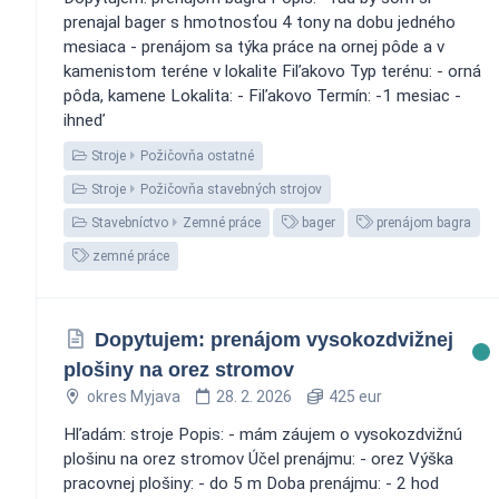
prenajal bager s hmotnosťou 4 tony na dobu jedného
mesiaca - prenájom sa týka práce na ornej pôde a v
kamenistom teréne v lokalite Fiľakovo Typ terénu: - orná
pôda, kamene Lokalita: - Fiľakovo Termín: -1 mesiac -
ihneď
Stroje
Požičovňa ostatné
Stroje
Požičovňa stavebných strojov
Stavebníctvo
Zemné práce
bager
prenájom bagra
zemné práce
Dopytujem: prenájom vysokozdvižnej
plošiny na orez stromov
okres Myjava
28. 2. 2026
425 eur
Hľadám: stroje Popis: - mám záujem o vysokozdvižnú
plošinu na orez stromov Účel prenájmu: - orez Výška
pracovnej plošiny: - do 5 m Doba prenájmu: - 2 hod