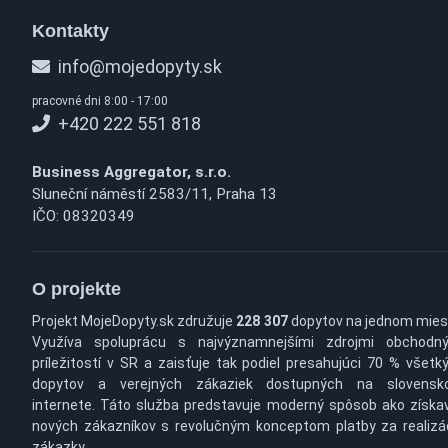
Kontakty
info@mojedopyty.sk
pracovné dni 8:00 - 17:00
+420 222 551 818
Business Aggregator, s.r.o.
Sluneční náměstí 2583/11, Praha 13
IČO: 08320349
O projekte
Projekt MojeDopyty.sk združuje
228 307
dopytov na jednom mies
Využíva spoluprácu s najvýznamnejšími zdrojmi obchodn
príležitostí v SR a zaisťuje tak podiel presahujúci 70 % všetk
dopytov a verejných zákaziek dostupných na slovens
internete. Táto služba predstavuje moderný spôsob ako získa
nových zákazníkov s revolučným konceptom platby za realizá
zákazky.