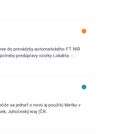
denie do prevádzky automatického FT NIR
otreby predúpravy vzorky Lokalita: -...
ôže sa jednať o novú aj použitú klietku v
ek, Juhočeský kraj (ČR...