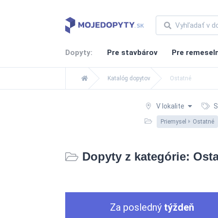
Dopyty:
Pre stavbárov
Pre remesel
Katalóg dopytov
Ostatné
V lokalite
S
Priemysel
Ostatné
Dopyty z kategórie: Ost
Za posledný
týždeň