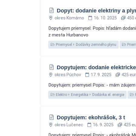
Dopyt: dodanie elektriny a ply
okres Komárno
16. 10. 2025
450 
Dopytujem priemysel: Popis: hľadám dodanie
z mesta Hurbanovo
Priemysel
Dodávky zemného plynu
Priem
Dopytujem: dodanie elektrickej
okres Púchov
17. 9. 2025
425 eur
Dopytujem: priemysel Popis: - mám záujem o
Elektro
Energetika
Dodávka el. energie
Dopytujem: ekohrášok, 3 t
okres Lučenec
16. 9. 2025
425 eu
Dopytujem: priemysel Popis: - ekohrášok Mno