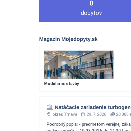
0
dopytov
Magazín Mojedopyty.sk
Modulárne stavby
Natáčacie zariadenie turbogen
okres Trnava
29. 7. 2026
20 000 
Podrobný popis: - predmetom verejnej zákazk
podanie ponúk: - 19.08.2026 do 11:00 hod.