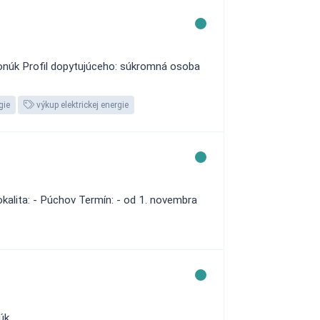
ponúk Profil dopytujúceho: súkromná osoba
gie
výkup elektrickej energie
kalita: - Púchov Termín: - od 1. novembra
úk