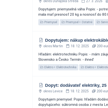
okres Dunajská Streda
27. 3. 2026
Dopytujem: priemyselná váha Popis: - potre
mala mať presnosť 20 kg a nosnosť do 80.0
Priemysel
Priemysel
Ostatné
Servi
Dopytujem: nákup elektrokábl
okres Martin
18. 12. 2025
200 eu
Hľadám: elektrotechniku Popis: - mám záujem
Slovensko a Česko Termín: - ihneď
Elektro
Elektrotechnika
Elektro
Elektrot
Dopyt: dodávateľ elektriky, 2
okres Levice
18. 12. 2025
200 eu
Dopytujem priemysel: Popis: hľadám dodávat
dopytujúceho: súkromná osoba z mesta Lev