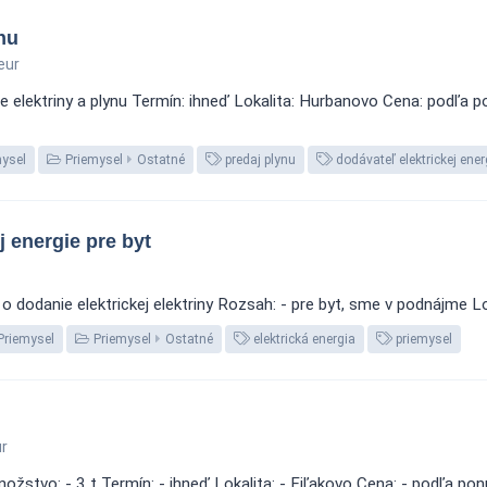
nu
eur
 elektriny a plynu Termín: ihneď Lokalita: Hurbanovo Cena: podľa 
ysel
Priemysel
Ostatné
predaj plynu
dodávateľ elektrickej ener
 energie pre byt
 dodanie elektrickej elektriny Rozsah: - pre byt, sme v podnájme Lo
Priemysel
Priemysel
Ostatné
elektrická energia
priemysel
r
žstvo: - 3 t Termín: - ihneď Lokalita: - Fiľakovo Cena: - podľa pon