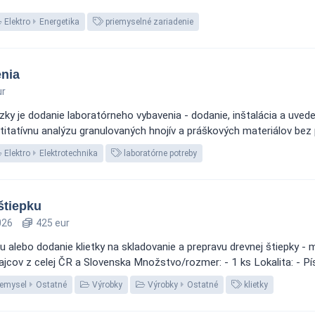
Elektro
Energetika
priemyselné zariadenie
nia
ur
zky je dodanie laboratórneho vybavenia - dodanie, inštalácia a uve
titatívnu analýzu granulovaných hnojív a práškových materiálov bez p
Elektro
Elektrotechnika
laboratórne potreby
štiepku
026
425 eur
u alebo dodanie klietky na skladovanie a prepravu drevnej štiepky - m
cov z celej ČR a Slovenska Množstvo/rozmer: - 1 ks Lokalita: - Pís
iemysel
Ostatné
Výrobky
Výrobky
Ostatné
klietky