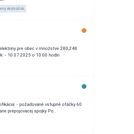
erny ekohrášok
 elektriny pre obec v množstve 280,248
úk: - 10.07.2025 o 10:00 hodín
cifikácia: - požadované vstupné otáčky 60
ane prepojovacej spojky Po...