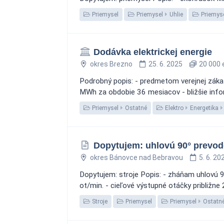
Priemysel
Priemysel
Uhlie
Priemys
Dodávka elektrickej energie
okres Brezno
25. 6. 2025
20 000 
Podrobný popis: - predmetom verejnej zákaz
MWh za obdobie 36 mesiacov - bližšie infor
Priemysel
Ostatné
Elektro
Energetika
Dopytujem: uhlovú 90° prevodo
okres Bánovce nad Bebravou
5. 6. 20
Dopytujem: stroje Popis: - zháňam uhlovú 9
ot/min. - cieľové výstupné otáčky približne
Stroje
Priemysel
Priemysel
Ostatn