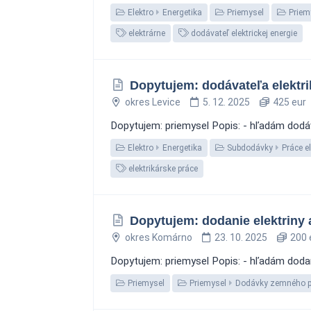
Elektro
Energetika
Priemysel
Priem
elektrárne
dodávateľ elektrickej energie
Dopytujem: dodávateľa elektr
okres Levice
5. 12. 2025
425 eur
Dopytujem: priemysel Popis: - hľadám dodáv
Elektro
Energetika
Subdodávky
Práce e
elektrikárske práce
Dopytujem: dodanie elektriny 
okres Komárno
23. 10. 2025
200 
Dopytujem: priemysel Popis: - hľadám dodani
Priemysel
Priemysel
Dodávky zemného p