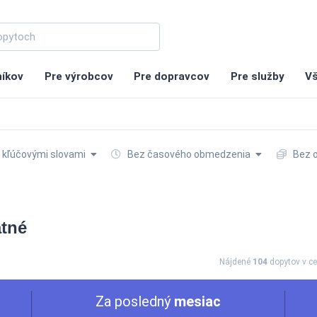
níkov
Pre výrobcov
Pre dopravcov
Pre služby
Vš
 kľúčovými slovami
Bez časového obmedzenia
Bez 
atné
Nájdené
104
dopytov
v c
Za posledný
mesiac