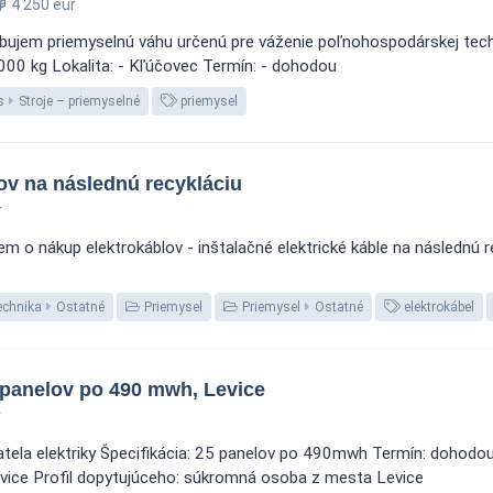
4 250 eur
bujem priemyselnú váhu určenú pre váženie poľnohospodárskej techn
00 kg Lokalita: - Kľúčovec Termín: - dohodou
s
Stroje – priemyselné
priemysel
ov na následnú recykláciu
r
 o nákup elektrokáblov - inštalačné elektrické káble na následnú re
echnika
Ostatné
Priemysel
Priemysel
Ostatné
elektrokábel
5 panelov po 490 mwh, Levice
r
ela elektriky Špecifikácia: 25 panelov po 490mwh Termín: dohodou 
ice Profil dopytujúceho: súkromná osoba z mesta Levice