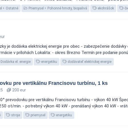
el
Ostatné
Priemysel
Pohonné hmoty, biopalivá
ekohrášok
či
eur
ky je dodávka elektrickej energie pre obec - zabezpečenie dodávky
mácie v prílohách Lokalita: - okres Brezno Termín pre podanie pon
Dodávka el. energie
energetiku
dodávateľ elektrickej energie
vku pre vertikálnu Francisovu turbínu, 1 ks
25
200 eur
0° prevodovku pre vertikálnu Francisovu turbínu - výkon 40 kW Špe
 250 ot/min. - potrebný výkon 40 kW - prenášaný výkon 40 kW - vrát
é
stroje
priemysel
energetiku