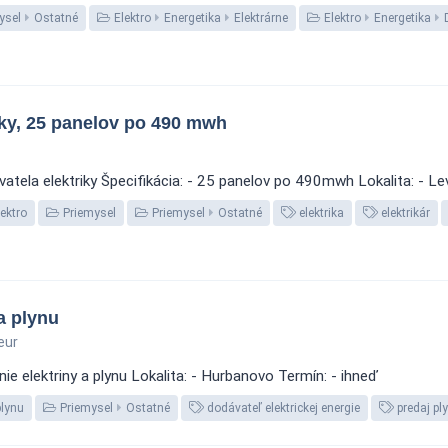
ysel
Ostatné
Elektro
Energetika
Elektrárne
Elektro
Energetika
iky, 25 panelov po 490 mwh
atela elektriky Špecifikácia: - 25 panelov po 490mwh Lokalita: - L
lektro
Priemysel
Priemysel
Ostatné
elektrika
elektrikár
a plynu
eur
e elektriny a plynu Lokalita: - Hurbanovo Termín: - ihneď
lynu
Priemysel
Ostatné
dodávateľ elektrickej energie
predaj pl