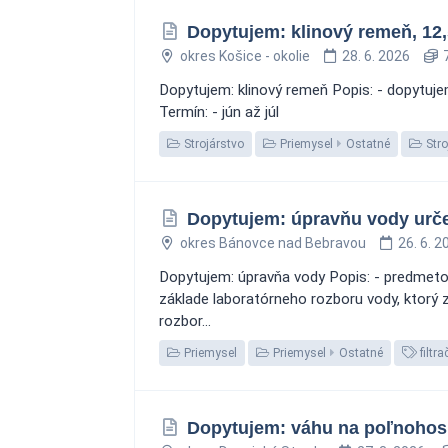
Dopytujem: klinový remeň, 12
okres Košice - okolie
28. 6. 2026
7
Dopytujem: klinový remeň Popis: - dopytuje
Termín: - jún až júl
Strojárstvo
Priemysel
Ostatné
Stro
Dopytujem: úpravňu vody urče
okres Bánovce nad Bebravou
26. 6. 2
Dopytujem: úpravňa vody Popis: - predmeto
základe laboratórneho rozboru vody, ktorý
rozbor...
Priemysel
Priemysel
Ostatné
filtr
Dopytujem: váhu na poľnohos