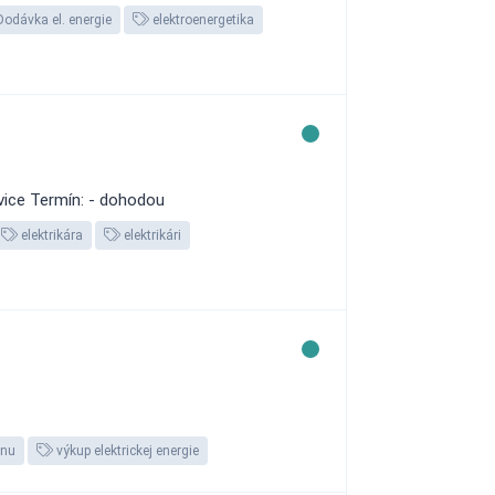
Dodávka el. energie
elektroenergetika
evice Termín: - dohodou
elektrikára
elektrikári
ynu
výkup elektrickej energie