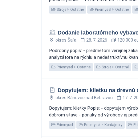
Stroje
Ostatné
Priemysel
Ostatné
Dodanie laboratórneho vybave
okres Šaľa
28. 7. 2026
120 000 e
Podrobný popis: - predmetom verejnej záka
analyzátora na rýchlu a nedeštruktívnu kvan
Priemysel
Ostatné
Stroje
Ostatné
Dopytujem: klietku na drevnú 
okres Bánovce nad Bebravou
17. 7. 2
Dopytujem: klietky Popis: - dopytujem výrob
dobrom stave - ponuky od výrobcov aj predaj
Priemysel
Priemysel
Kontajnery
Pr