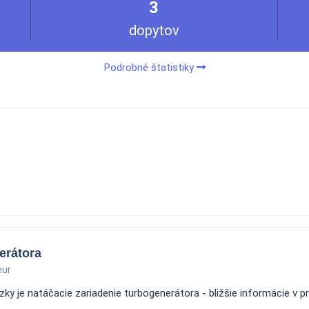
3
dopytov
Podrobné štatistiky
erátora
eur
y je natáčacie zariadenie turbogenerátora - bližšie informácie v pr