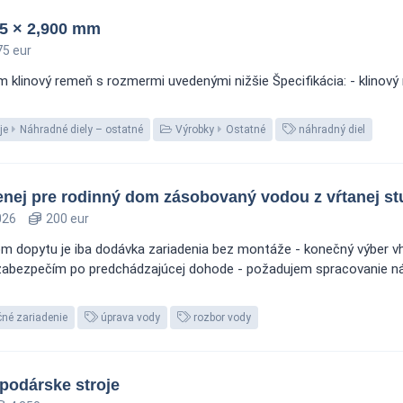
,5 × 2,900 mm
5 eur
m klinový remeň s rozmermi uvedenými nižšie Špecifikácia: - klinov
je
Náhradné diely – ostatné
Výrobky
Ostatné
náhradný diel
nej pre rodinný dom zásobovaný vodou z vŕtanej s
026
200 eur
m dopytu je iba dodávka zariadenia bez montáže - konečný výber v
 zabezpečím po predchádzajúcej dohode - požadujem spracovanie ná
ačné zariadenie
úprava vody
rozbor vody
podárske stroje