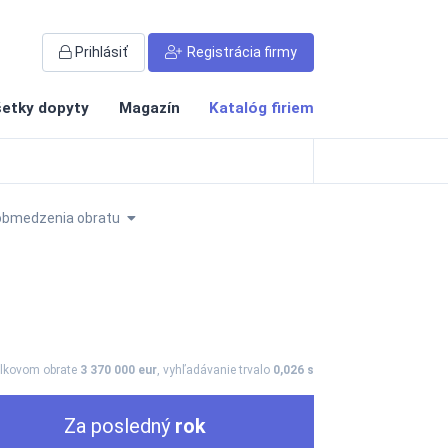
Prihlásiť
Registrácia firmy
etky dopyty
Magazín
Katalóg firiem
obmedzenia obratu
elkovom obrate
3 370 000 eur
, vyhľadávanie trvalo
0,026 s
Za posledný
rok