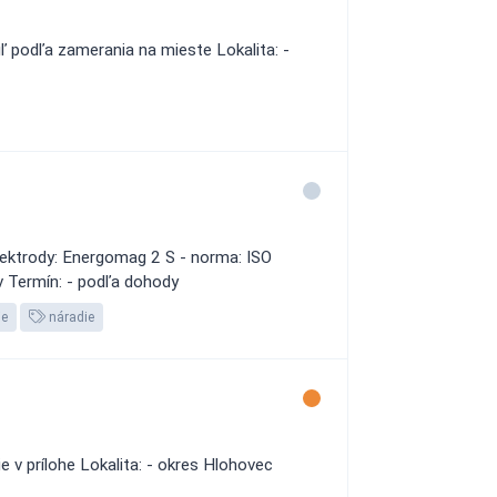
 podľa zamerania na mieste Lokalita: -
lektrody: Energomag 2 S - norma: ISO
v Termín: - podľa dohody
ie
náradie
 v prílohe Lokalita: - okres Hlohovec