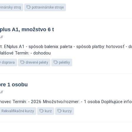
inársky stroj
potravinárske stroje
plus A1, množstvo 6 t
ur
et: ENplus A1 - spôsob balenia: paleta - spôsob platby: hotovosť - 
 Jalšové Termín: - dohodou
doprava
drevené pelety
peletky
pre 1 osobu
ur
lohovec Termín: - 2026 Množstvo/rozmer: - 1 osoba Doplňujúce inf
Rekvalifikačné kurzy
kurz
kurzy