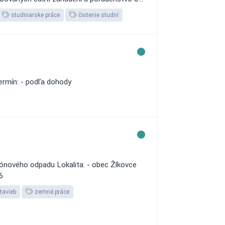
studniarske práce
čistenie studní
ermín: - podľa dohody
tónového odpadu Lokalita: - obec Žlkovce
26
stavieb
zemné práce