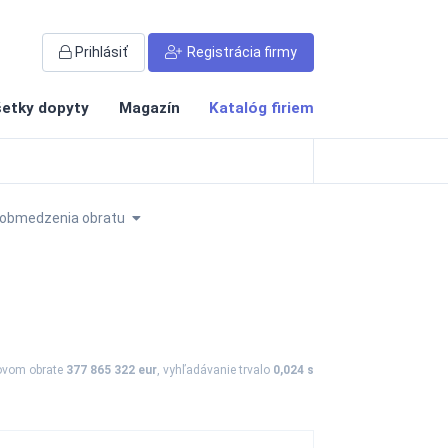
Prihlásiť
Registrácia firmy
etky dopyty
Magazín
Katalóg firiem
obmedzenia obratu
kovom obrate
377 865 322 eur
, vyhľadávanie trvalo
0,024 s