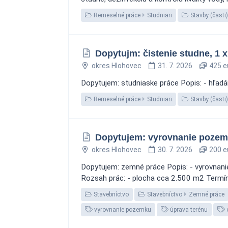
Remeselné práce
Studniari
Stavby (časti)
Dopytujm: čistenie studne, 1 x
okres Hlohovec
31. 7. 2026
425 e
Dopytujem: studniaske práce Popis: - hľadá
Remeselné práce
Studniari
Stavby (časti)
Dopytujem: vyrovnanie pozemk
okres Hlohovec
30. 7. 2026
200 e
Dopytujem: zemné práce Popis: - vyrovnani
Rozsah prác: - plocha cca 2.500 m2 Termín
Stavebníctvo
Stavebníctvo
Zemné práce
vyrovnanie pozemku
úprava terénu