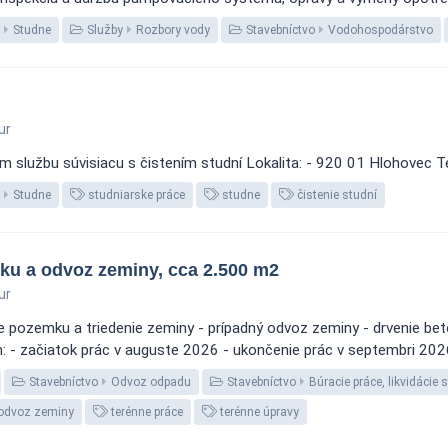
Studne
Služby
Rozbory vody
Stavebníctvo
Vodohospodárstvo
ur
m službu súvisiacu s čistením studní Lokalita: - 920 01 Hlohovec T
Studne
studniarske práce
studne
čistenie studní
u a odvoz zeminy, cca 2.500 m2
ur
e pozemku a triedenie zeminy - prípadný odvoz zeminy - drvenie be
: - začiatok prác v auguste 2026 - ukončenie prác v septembri 20
Stavebníctvo
Odvoz odpadu
Stavebníctvo
Búracie práce, likvidácie 
odvoz zeminy
terénne práce
terénne úpravy