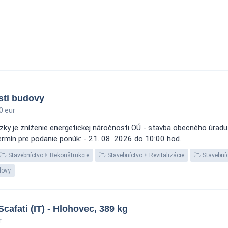
sti budovy
0 eur
zky je zníženie energetickej náročnosti OÚ - stavba obecného úrad
ermín pre podanie ponúk: - 21. 08. 2026 do 10:00 hod.
Stavebníctvo
Rekonštrukcie
Stavebníctvo
Revitalizácie
Stavební
dovy
cafati (IT) - Hlohovec, 389 kg
r