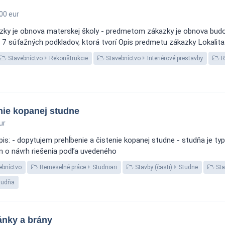
00 eur
zky je obnova materskej školy - predmetom zákazky je obnova budov
 7 súťažných podkladov, ktorá tvorí Opis predmetu zákazky Lokalita:
Stavebníctvo
Rekonštrukcie
Stavebníctvo
Interiérové prestavby
R
nie kopanej studne
ur
is: - dopytujem prehĺbenie a čistenie kopanej studne - studňa je typ
m o návrh riešenia podľa uvedeného
ebníctvo
Remeselné práce
Studniari
Stavby (časti)
Studne
Sta
tudňa
ánky a brány