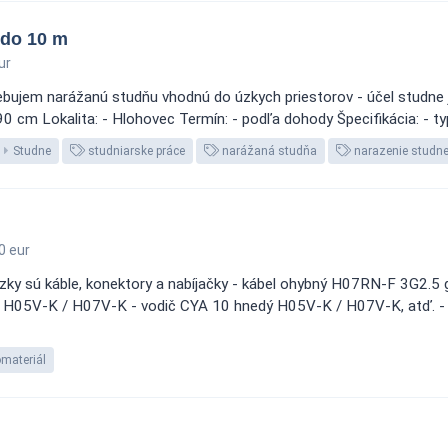
 do 10 m
ur
ebujem narážanú studňu vhodnú do úzkych priestorov - účel studne j
 cm Lokalita: - Hlohovec Termín: - podľa dohody Špecifikácia: - typ
Studne
studniarske práce
narážaná studňa
narazenie studn
0 eur
zky sú káble, konektory a nabíjačky - kábel ohybný H07RN-F 3G2.
05V-K / H07V-K - vodič CYA 10 hnedý H05V-K / H07V-K, atď. - bliž
omateriál