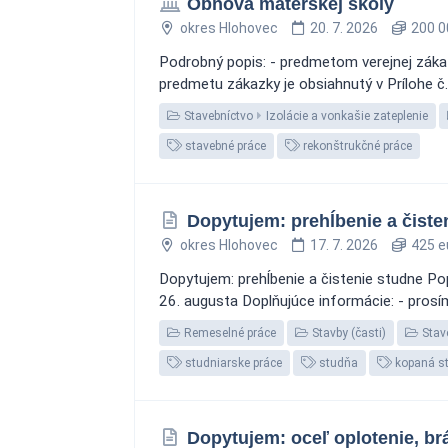
Obnova materskej školy
okres Hlohovec
20. 7. 2026
200 0
Podrobný popis: - predmetom verejnej záka
predmetu zákazky je obsiahnutý v Prílohe č.
Stavebníctvo
Izolácie a vonkašie zateplenie
stavebné práce
rekonštrukčné práce
Dopytujem: prehĺbenie a čiste
okres Hlohovec
17. 7. 2026
425 e
Dopytujem: prehĺbenie a čistenie studne Pop
26. augusta Doplňujúce informácie: - prosí
Remeselné práce
Stavby (časti)
Stav
studniarske práce
studňa
kopaná s
Dopytujem: oceľ oplotenie, br