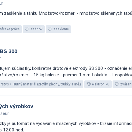
ur
ám zasklenie altánku Množstvo/rozmer: - množstvo sklenených tabúľ
nárske práce
altánok
zasklenie
 BS 300
r
tujem súčiastky, konkrétne drôtové elektrody BS 300 - označenie e
stvo/rozmer: - 15 kg balenie - priemer 1 mm Lokalita: - Leopoldo
árstvo
Hutný materiál (profily, plechy, trubky a iné.)
elektroniku
zváran
ých výrobkov
0 eur
ky je automat na vydávanie mrazených výrobkov - bližšie informácie
o 12:00 hod.