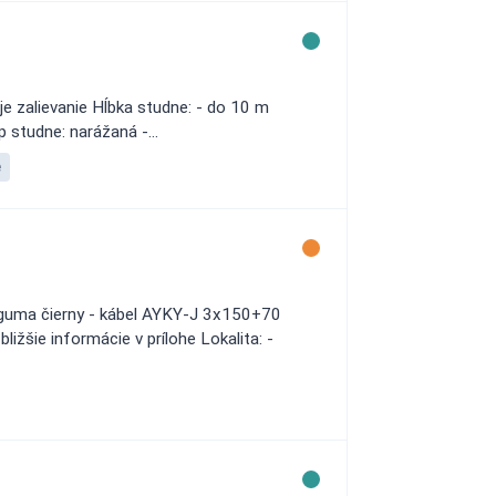
e zalievanie Hĺbka studne: - do 10 m
 studne: narážaná -...
e
5 guma čierny - kábel AYKY-J 3x150+70
šie informácie v prílohe Lokalita: -