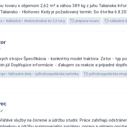
u tovaru s objemom 2,62 m³ a váhou 389 kg z juhu Talianska Infor
 Taliansko - Hlohovec Kedy je požadovaný termín: Do štvrtka 6.8.202
va
Nákladná
Medzinárodná do 3,5 tony
preprava tovaru
nákladná d
tor
r
ch strojov Špecifikácia: - konkrétny model traktora: Zetor - typ po
ín júl Doplňujúce informácie: - ďakujem za reakcie a prípadné doplň
oje
Náhradné diely – poľnohospodárska technika
poľnohospodárske stroj
vec
ur
ahlivé služby na čistenie a údržbu studní. Práce zahŕňajú odstráne
y, inšpekciu a údržbu pumpovacieho systému, opravy a výmeny opotre