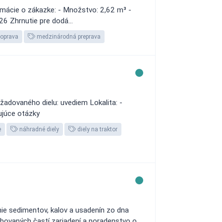
mácie o zákazke: - Množstvo: 2,62 m³ -
6 Zhrnutie pre dodá...
oprava
medzinárodná preprava
žadovaného dielu: uvediem Lokalita: -
ujúce otázky
e
náhradné diely
diely na traktor
nie sedimentov, kalov a usadenín zo dna
bovaných častí zariadení a poradenstvo o...