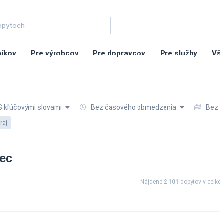
níkov
Pre výrobcov
Pre dopravcov
Pre služby
Vš
 kľúčovými slovami
Bez časového obmedzenia
Bez 
raj
vec
Nájdené
2 101
dopytov
v cel