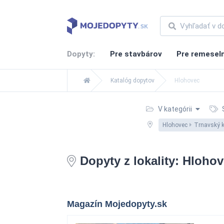
Dopyty:
Pre stavbárov
Pre remesel
Katalóg dopytov
Hlohovec
V kategórii
S
Hlohovec
Trnavský k
Dopyty z lokality: Hloho
Magazín Mojedopyty.sk