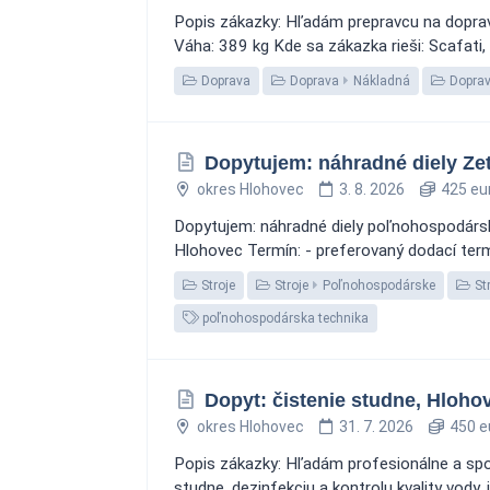
Popis zákazky: Hľadám prepravcu na doprav
Váha: 389 kg Kde sa zákazka rieši: Scafati,
Doprava
Doprava
Nákladná
Dopra
Dopytujem: náhradné diely Ze
okres Hlohovec
3. 8. 2026
425 eu
Dopytujem: náhradné diely poľnohospodársky
Hlohovec Termín: - preferovaný dodací term
Stroje
Stroje
Poľnohospodárske
Str
poľnohospodárska technika
Dopyt: čistenie studne, Hloho
okres Hlohovec
31. 7. 2026
450 e
Popis zákazky: Hľadám profesionálne a spoľ
studne, dezinfekciu a kontrolu kvality vod