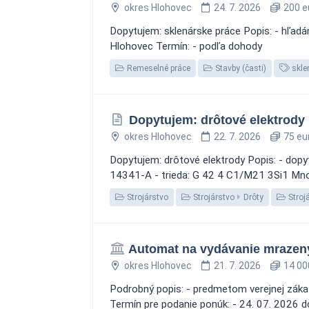
okres Hlohovec
24. 7. 2026
200 e
Dopytujem: sklenárske práce Popis: - hľad
Hlohovec Termín: - podľa dohody
Remeselné práce
Stavby (časti)
skle
Dopytujem: drôtové elektrody
okres Hlohovec
22. 7. 2026
75 eu
Dopytujem: drôtové elektrody Popis: - dopy
14341-A - trieda: G 42 4 C1/M21 3Si1 Množ
Strojárstvo
Strojárstvo
Drôty
Stroj
Automat na vydávanie mrazen
okres Hlohovec
21. 7. 2026
14 00
Podrobný popis: - predmetom verejnej zákaz
Termín pre podanie ponúk: - 24. 07. 2026 d