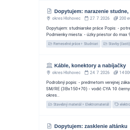
Dopytujem: narazenie studne,
okres Hlohovec
27. 7. 2026
200 e
Dopytujem: studniarske práce Popis: - potr
Podmienky miesta: - úzky priestor do max 90
Remeselné práce
Studniari
Stavby (časti)
Káble, konektory a nabíjačky
okres Hlohovec
24. 7. 2026
14 00
Podrobný popis: - predmetom verejnej záka
SM/RE (3Bx150+70) - vodič CYA 10 čierny H
okres...
Stavebný materiál
Elektromateriál
elektr
Dopytujem: zasklenie altánku