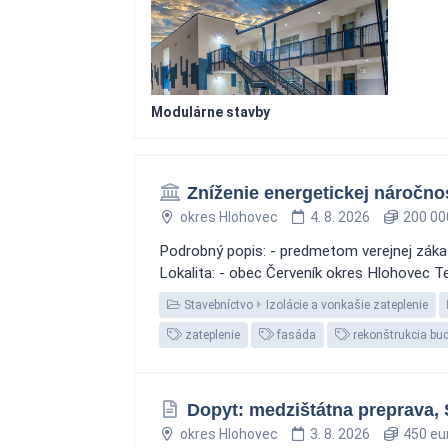
Modulárne stavby
Zníženie energetickej náročno
okres Hlohovec
4. 8. 2026
200 00
Podrobný popis: - predmetom verejnej záka
Lokalita: - obec Červeník okres Hlohovec T
Stavebníctvo
Izolácie a vonkašie zateplenie
zateplenie
fasáda
rekonštrukcia bu
Dopyt: medzištátna preprava, S
okres Hlohovec
3. 8. 2026
450 eu