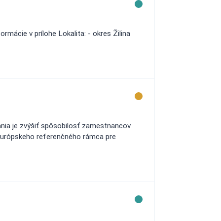
rmácie v prílohe Lokalita: - okres Žilina
ania je zvýšiť spôsobilosť zamestnancov
 európskeho referenčného rámca pre