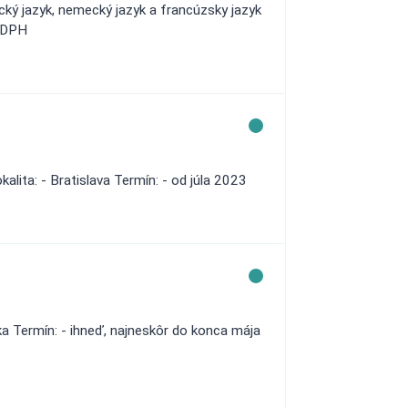
ický jazyk, nemecký jazyk a francúzsky jazyk
z DPH
lita: - Bratislava Termín: - od júla 2023
a Termín: - ihneď, najneskôr do konca mája