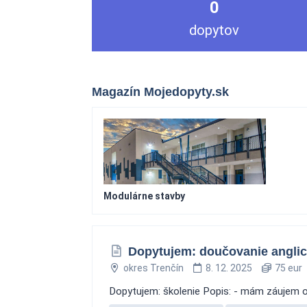
0
dopytov
Magazín Mojedopyty.sk
Modulárne stavby
Dopytujem: doučovanie anglic
okres Trenčín
8. 12. 2025
75 eur
Dopytujem: školenie Popis: - mám záujem o 