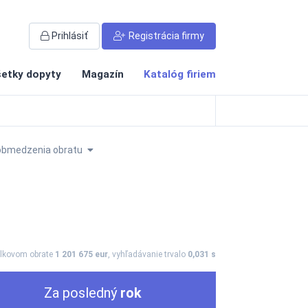
Prihlásiť
Registrácia firmy
etky dopyty
Magazín
Katalóg firiem
obmedzenia obratu
elkovom obrate
1 201 675 eur
, vyhľadávanie trvalo
0,031 s
Za posledný
rok