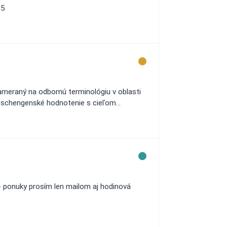
25
zameraný na odbornú terminológiu v oblasti
na schengenské hodnotenie s cieľom...
- ponuky prosím len mailom aj hodinová