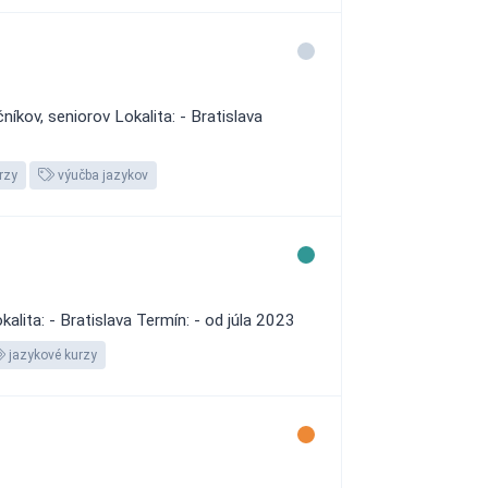
kov, seniorov Lokalita: - Bratislava
rzy
výučba jazykov
lita: - Bratislava Termín: - od júla 2023
jazykové kurzy