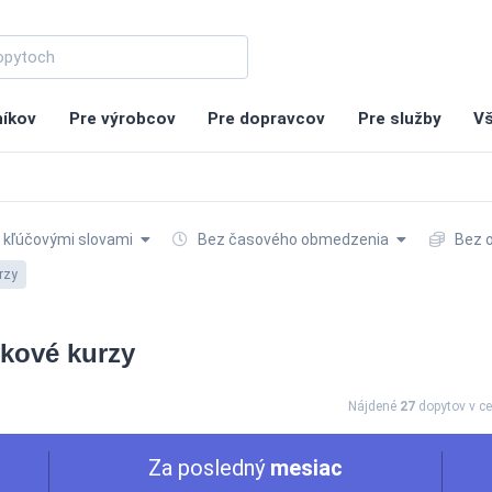
níkov
Pre výrobcov
Pre dopravcov
Pre služby
Vš
 kľúčovými slovami
Bez časového obmedzenia
Bez 
rzy
ykové kurzy
Nájdené
27
dopytov
v c
Za posledný
mesiac