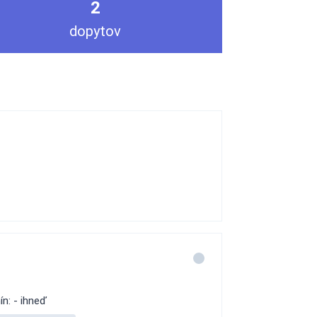
2
dopytov
n: - ihneď