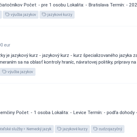
iatočníkov Počet: - pre 1 osobu Lokalita: - Bratislava Termín: - 20
výučba jazykov
jazykové kurzy
0 eur
y je jazykový kurz - jazykový kurz - kurz špecializovaného jazyka 
meraním sa na oblasť kontroly hraníc, návratovej politiky, prípravy 
výučba jazykov
mčiny Počet: - 1 osoba Lokalita: - Levice Termín: - podľa dohody 
ateľské služby
Nemecký jazyk
jazykové kurzy
cudzojazyčný