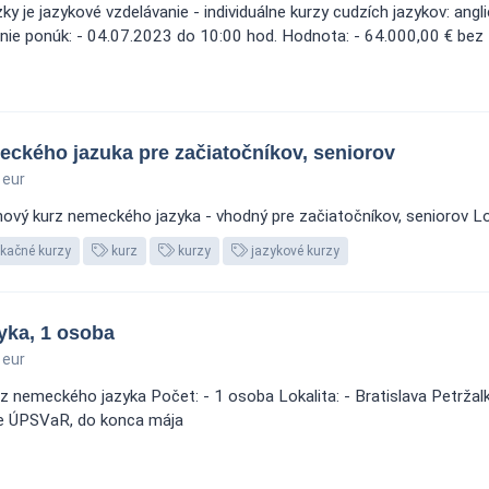
 je jazykové vzdelávanie - individuálne kurzy cudzích jazykov: angl
danie ponúk: - 04.07.2023 do 10:00 hod. Hodnota: - 64.000,00 € be
eckého jazuka pre začiatočníkov, seniorov
 eur
vý kurz nemeckého jazyka - vhodný pre začiatočníkov, seniorov Loka
ikačné kurzy
kurz
kurzy
jazykové kurzy
yka, 1 osoba
 eur
 nemeckého jazyka Počet: - 1 osoba Lokalita: - Bratislava Petržalk
re ÚPSVaR, do konca mája