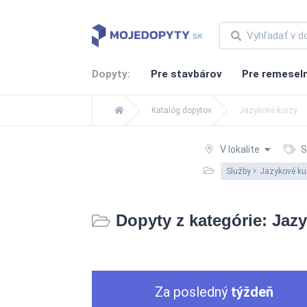
Dopyty:
Pre stavbárov
Pre remesel
Katalóg dopytov
Jazykové kurzy
V lokalite
S
Služby
Jazykové ku
Dopyty z kategórie: Jaz
Za posledný
týždeň