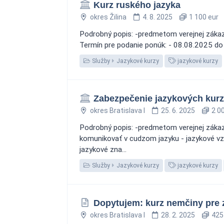
Kurz ruského jazyka
okres Žilina
4. 8. 2025
1 100 eur
Podrobný popis: -predmetom verejnej zákazky 
Termín pre podanie ponúk: - 08.08.2025 do
Služby
Jazykové kurzy
jazykové kurzy
Zabezpečenie jazykových kur
okres Bratislava I
25. 6. 2025
2 00
Podrobný popis: -predmetom verejnej zákaz
komunikovať v cudzom jazyku - jazykové vz
jazykové zna...
Služby
Jazykové kurzy
jazykové kurzy
Dopytujem: kurz nemčiny pre 
okres Bratislava I
28. 2. 2025
425