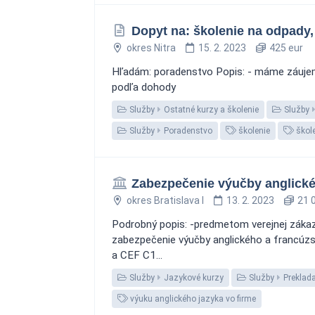
Dopyt na: školenie na odpady,
okres Nitra
15. 2. 2023
425 eur
Hľadám: poradenstvo Popis: - máme záujem o
podľa dohody
Služby
Ostatné kurzy a školenie
Služby
Služby
Poradenstvo
školenie
škol
Zabezpečenie výučby anglické
okres Bratislava I
13. 2. 2023
21 0
Podrobný popis: -predmetom verejnej záka
zabezpečenie výučby anglického a francúzs
a CEF C1...
Služby
Jazykové kurzy
Služby
Preklad
výuku anglického jazyka vo firme