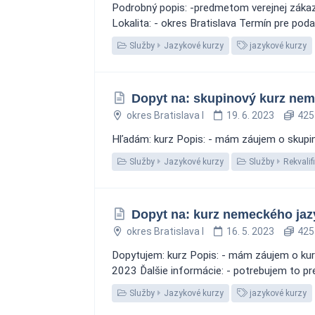
Podrobný popis: -predmetom verejnej zákazky
Lokalita: - okres Bratislava Termín pre po
Služby
Jazykové kurzy
jazykové kurzy
Dopyt na: skupinový kurz nem
okres Bratislava I
19. 6. 2023
425
Hľadám: kurz Popis: - mám záujem o skupino
Služby
Jazykové kurzy
Služby
Rekvalif
Dopyt na: kurz nemeckého jaz
okres Bratislava I
16. 5. 2023
425
Dopytujem: kurz Popis: - mám záujem o kurz
2023 Ďalšie informácie: - potrebujem to p
Služby
Jazykové kurzy
jazykové kurzy