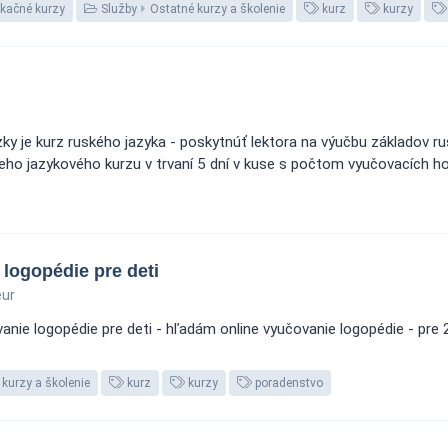
ikačné kurzy
Služby
Ostatné kurzy a školenie
kurz
kurzy
y je kurz ruského jazyka - poskytnúť lektora na výučbu základov ru
ho jazykového kurzu v trvaní 5 dní v kuse s počtom vyučovacích hodín
logopédie pre deti
ur
nie logopédie pre deti - hľadám online vyučovanie logopédie - pre 2
kurzy a školenie
kurz
kurzy
poradenstvo