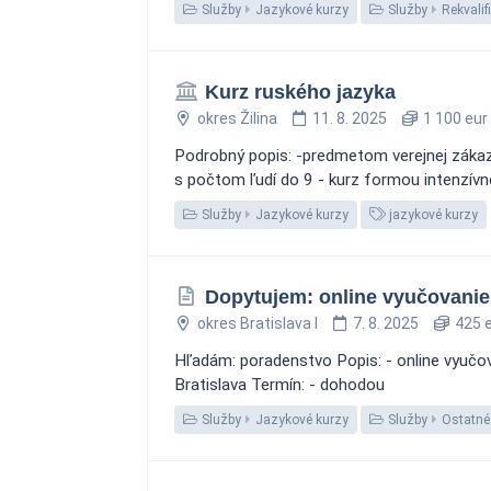
Služby
Jazykové kurzy
Služby
Rekvalif
Kurz ruského jazyka
okres Žilina
11. 8. 2025
1 100 eur
Podrobný popis: -predmetom verejnej zákazk
s počtom ľudí do 9 - kurz formou intenzívne
Služby
Jazykové kurzy
jazykové kurzy
Dopytujem: online vyučovanie 
okres Bratislava I
7. 8. 2025
425 e
Hľadám: poradenstvo Popis: - online vyučova
Bratislava Termín: - dohodou
Služby
Jazykové kurzy
Služby
Ostatné 