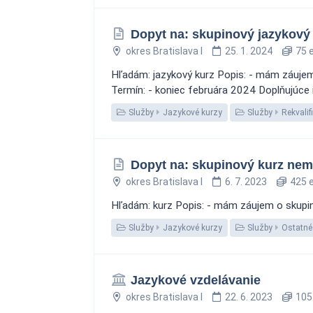
Dopyt na: skupinový jazykový
okres Bratislava I
25. 1. 2024
75 
Hľadám: jazykový kurz Popis: - mám záujem 
Termín: - koniec februára 2024 Doplňujúce 
Služby
Jazykové kurzy
Služby
Rekvalif
Dopyt na: skupinový kurz nem
okres Bratislava I
6. 7. 2023
425 e
Hľadám: kurz Popis: - mám záujem o skupino
Služby
Jazykové kurzy
Služby
Ostatné 
Jazykové vzdelávanie
okres Bratislava I
22. 6. 2023
105 