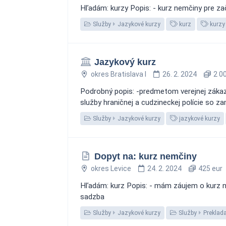
Hľadám: kurzy Popis: - kurz nemčiny pre zač
Služby
Jazykové kurzy
kurz
kurzy
Jazykový kurz
okres Bratislava I
26. 2. 2024
2 00
Podrobný popis: -predmetom verejnej zákazk
služby hraničnej a cudzineckej polície so za
Služby
Jazykové kurzy
jazykové kurzy
Dopyt na: kurz nemčiny
okres Levice
24. 2. 2024
425 eur
Hľadám: kurz Popis: - mám záujem o kurz ne
sadzba
Služby
Jazykové kurzy
Služby
Preklad