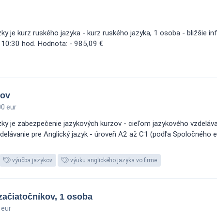
je kurz ruského jazyka - kurz ruského jazyka, 1 osoba - bližšie info
 10:30 hod. Hodnota: - 985,09 €
zov
0 eur
ky je zabezpečenie jazykových kurzov - cieľom jazykového vzdeláv
delávanie pre Anglický jazyk - úroveň A2 až C1 (podľa Spoločného
výučba jazykov
výuku anglického jazyka vo firme
začiatočníkov, 1 osoba
 eur