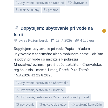
Ubytovanie, cestovanie
Ostatné
ubytovanie
reálitné služby
penzion
Dopytujem: ubytovanie pri vode na
Istrii
okres Ružomberok
29. 7. 2026
4 250 eur
Dopytujem: ubytovanie pri vode Popis: - hľadám
ubytovanie v apartmáne alebo mobilnom dome - cieľom
je pobyt pri vode čo najbližšie k pobrežiu
Množstvo/rozmer: - pre 5 osôb Lokalita: - Chorvátsko,
región Istria - mestá: Umag, Poreč, Pula Termín: -
15.8.2026 až 22.8.2026
Ubytovanie, cestovanie
Chorvátsko
Ubytovanie, cestovanie
Ostatné
Ubytovanie, cestovanie
Zájazdy a dovolenky – svet
ubytovanie
ubytovacie služby
cestovnú kanceláriu