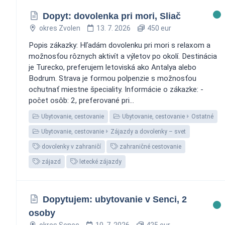
Dopyt: dovolenka pri mori, Sliač
okres Zvolen
13. 7. 2026
450 eur
Popis zákazky: Hľadám dovolenku pri mori s relaxom a
možnosťou rôznych aktivít a výletov po okolí. Destinácia
je Turecko, preferujem letoviská ako Antalya alebo
Bodrum. Strava je formou polpenzie s možnosťou
ochutnať miestne špeciality. Informácie o zákazke: -
počet osôb: 2, preferované pri...
Ubytovanie, cestovanie
Ubytovanie, cestovanie
Ostatné
Ubytovanie, cestovanie
Zájazdy a dovolenky – svet
dovolenky v zahraničí
zahraničné cestovanie
zájazd
letecké zájazdy
Dopytujem: ubytovanie v Senci, 2
osoby
okres Senec
10. 7. 2026
425 eur