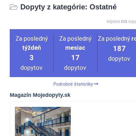
Dopyty z kategórie: Ostatné
Nájdené
632
dopy
Za posledný
Za posledný
Za posledný
r
týždeň
mesiac
187
3
17
dopytov
dopytov
dopytov
Podrobné štatistiky
Magazín Mojedopyty.sk