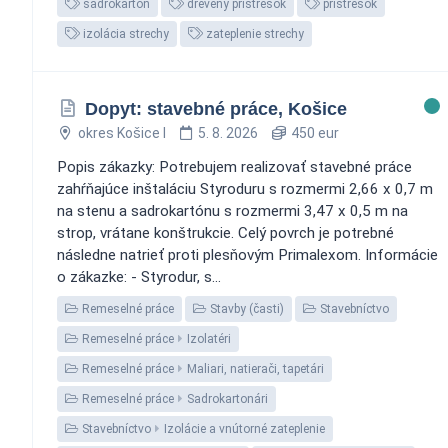
sadrokartón
drevený prístrešok
prístrešok
izolácia strechy
zateplenie strechy
Dopyt: stavebné práce, Košice
okres Košice I
5. 8. 2026
450 eur
Popis zákazky: Potrebujem realizovať stavebné práce
zahŕňajúce inštaláciu Styroduru s rozmermi 2,66 x 0,7 m
na stenu a sadrokartónu s rozmermi 3,47 x 0,5 m na
strop, vrátane konštrukcie. Celý povrch je potrebné
následne natrieť proti plesňovým Primalexom. Informácie
o zákazke: - Styrodur, s...
Remeselné práce
Stavby (časti)
Stavebníctvo
Remeselné práce
Izolatéri
Remeselné práce
Maliari, natierači, tapetári
Remeselné práce
Sadrokartonári
Stavebníctvo
Izolácie a vnútorné zateplenie