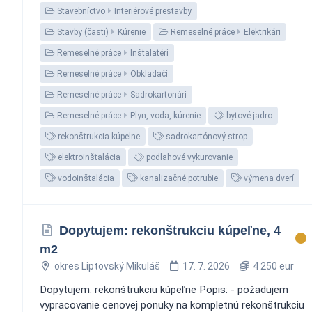
Stavebníctvo
Interiérové prestavby
Stavby (časti)
Kúrenie
Remeselné práce
Elektrikári
Remeselné práce
Inštalatéri
Remeselné práce
Obkladači
Remeselné práce
Sadrokartonári
Remeselné práce
Plyn, voda, kúrenie
bytové jadro
rekonštrukcia kúpelne
sadrokartónový strop
elektroinštalácia
podlahové vykurovanie
vodoinštalácia
kanalizačné potrubie
výmena dverí
Dopytujem: rekonštrukciu kúpeľne, 4
m2
okres Liptovský Mikuláš
17. 7. 2026
4 250 eur
Dopytujem: rekonštrukciu kúpeľne Popis: - požadujem
vypracovanie cenovej ponuky na kompletnú rekonštrukciu