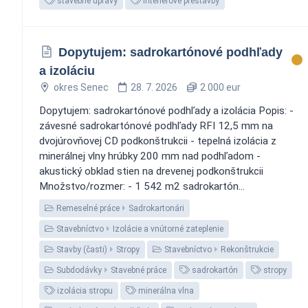
stavebné úpravy
interiérové prestavby
Dopytujem: sadrokartónové podhľady
a izoláciu
okres Senec
28. 7. 2026
2 000 eur
Dopytujem: sadrokartónové podhľady a izolácia Popis: -
závesné sadrokartónové podhľady RFI 12,5 mm na
dvojúrovňovej CD podkonštrukcii - tepelná izolácia z
minerálnej vlny hrúbky 200 mm nad podhľadom -
akustický obklad stien na drevenej podkonštrukcii
Množstvo/rozmer: - 1 542 m2 sadrokartón...
Remeselné práce
Sadrokartonári
Stavebníctvo
Izolácie a vnútorné zateplenie
Stavby (časti)
Stropy
Stavebníctvo
Rekonštrukcie
Subdodávky
Stavebné práce
sadrokartón
stropy
izolácia stropu
minerálna vlna