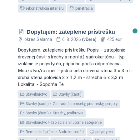
rekonštrukcia interiéru
penetrácia
Dopytujem: zateplenie prístrešku
okres Galanta
6. 8. 2026
(včera)
425 eur
Dopytujem: zateplenie prístrešku Popis: - zateplenie
drevenej časti strechy a montáž sadrokartónu - typ
izolácie je polystyrén, prípadne podľa odporúčania
Množstvo/rozmer: - jedna celá drevená stena 3 x 3 m -
druhá stena polovica 3 x 1,2 m - strecha 6 x 3,3 m
Lokalita: - Šoporňa Te...
Stavebníctvo
Stavby (časti)
Stavby (časti)
Zahradné domčeky, prístrešky, pergoly
Stavby (časti)
Strechy, podkrovie
Stavebníctvo
Izolácie a vnútorné zateplenie
Remeselné práce
Sadrokartonári
polystyrén