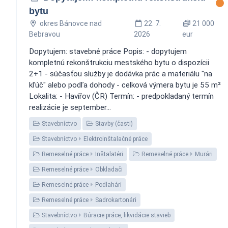
bytu
okres Bánovce nad
22. 7.
21 000
Bebravou
2026
eur
Dopytujem: stavebné práce Popis: - dopytujem
kompletnú rekonštrukciu mestského bytu o dispozícii
2+1 - súčasťou služby je dodávka prác a materiálu "na
kľúč" alebo podľa dohody - celková výmera bytu je 55 m²
Lokalita: - Havířov (ČR) Termín: - predpokladaný termín
realizácie je september...
Stavebníctvo
Stavby (časti)
Stavebníctvo
Elektroinštalačné práce
Remeselné práce
Inštalatéri
Remeselné práce
Murári
Remeselné práce
Obkladači
Remeselné práce
Podlahári
Remeselné práce
Sadrokartonári
Stavebníctvo
Búracie práce, likvidácie stavieb