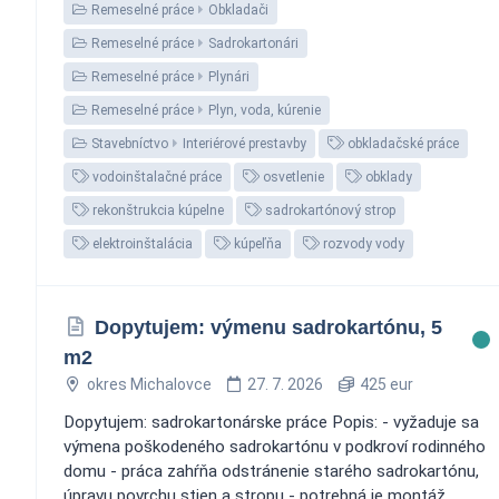
Remeselné práce
Obkladači
Remeselné práce
Sadrokartonári
Remeselné práce
Plynári
Remeselné práce
Plyn, voda, kúrenie
Stavebníctvo
Interiérové prestavby
obkladačské práce
vodoinštalačné práce
osvetlenie
obklady
rekonštrukcia kúpelne
sadrokartónový strop
elektroinštalácia
kúpeľňa
rozvody vody
Dopytujem: výmenu sadrokartónu, 5
m2
okres Michalovce
27. 7. 2026
425 eur
Dopytujem: sadrokartonárske práce Popis: - vyžaduje sa
výmena poškodeného sadrokartónu v podkroví rodinného
domu - práca zahŕňa odstránenie starého sadrokartónu,
úpravu povrchu stien a stropu - potrebná je montáž