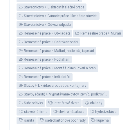
Stavebníctvo
Elektroinštalačné práce
Stavebníctvo
Búracie práce, likvidácie stavieb
Stavebníctvo
Odvoz odpadu
Remeselné práce
Obkladači
Remeselné práce
Murári
Remeselné práce
Sadrokartonári
Remeselné práce
Maliari, natierači, tapetári
Remeselné práce
Podlahári
Remeselné práce
Montáž okien, dverí a brán
Remeselné práce
Inštalatéri
Služby
Likvidacia odpadov, kontajnery
Stavby (časti)
Vypratávanie bytov, pivníc, podkroví…
Subdodávky
interiérové dvere
obklady
stavebná firma
elektroinštalácia
hydroizolácia
sanita
sadrokartónové podhľady
kúpeľňa