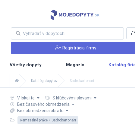
Registrácia firmy
Všetky dopyty
Magazín
Katalóg fir
Katalóg dopytov
Sadrokartonári
V lokalite
S kľúčovými slovami
Bez časového obmedzenia
Bez obmedzenia obratu
Remeselné práce
Sadrokartonári