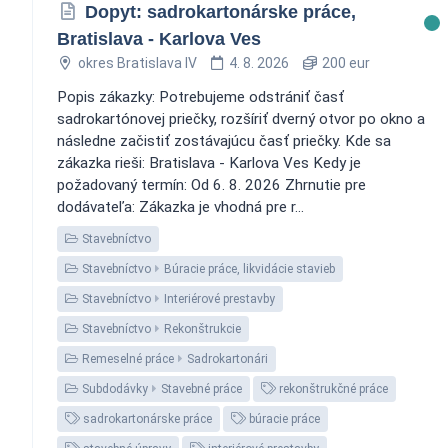
Dopyt: sadrokartonárske práce,
Bratislava - Karlova Ves
okres Bratislava IV
4. 8. 2026
200 eur
Popis zákazky: Potrebujeme odstrániť časť
sadrokartónovej priečky, rozšíriť dverný otvor po okno a
následne začistiť zostávajúcu časť priečky. Kde sa
zákazka rieši: Bratislava - Karlova Ves Kedy je
požadovaný termín: Od 6. 8. 2026 Zhrnutie pre
dodávateľa: Zákazka je vhodná pre r...
Stavebníctvo
Stavebníctvo
Búracie práce, likvidácie stavieb
Stavebníctvo
Interiérové prestavby
Stavebníctvo
Rekonštrukcie
Remeselné práce
Sadrokartonári
Subdodávky
Stavebné práce
rekonštrukčné práce
sadrokartonárske práce
búracie práce