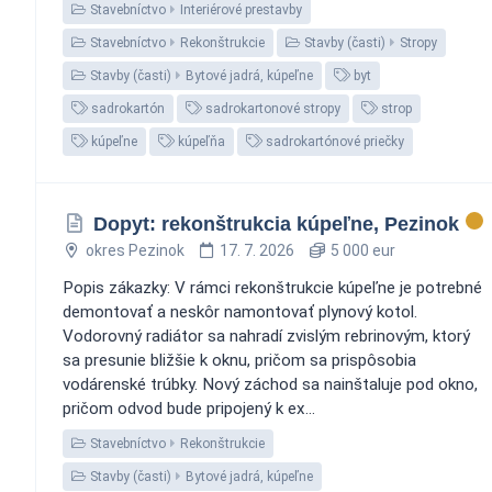
Stavebníctvo
Interiérové prestavby
Stavebníctvo
Rekonštrukcie
Stavby (časti)
Stropy
Stavby (časti)
Bytové jadrá, kúpeľne
byt
sadrokartón
sadrokartonové stropy
strop
kúpeľne
kúpeľňa
sadrokartónové priečky
Dopyt: rekonštrukcia kúpeľne, Pezinok
okres Pezinok
17. 7. 2026
5 000 eur
Popis zákazky: V rámci rekonštrukcie kúpeľne je potrebné
demontovať a neskôr namontovať plynový kotol.
Vodorovný radiátor sa nahradí zvislým rebrinovým, ktorý
sa presunie bližšie k oknu, pričom sa prispôsobia
vodárenské trúbky. Nový záchod sa nainštaluje pod okno,
pričom odvod bude pripojený k ex...
Stavebníctvo
Rekonštrukcie
Stavby (časti)
Bytové jadrá, kúpeľne