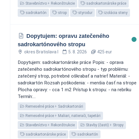
Stavebníctvo
Rekonštrukcie
sadrokartonárske práce
sadrokartón
strop
styrodur
izolácia steny
Dopytujem: opravu zatečeného
sadrokartónového stropu
okres Bratislava I
5. 8. 2026
425 eur
Dopytujem: sadrokartonárske práce Popis: - oprava
zatečeného sadrokartónového stropu - typ problému:
zatečený strop, potrebné oškrabať a natrieť Materiál: -
sadrokartón Rozsah poškodenia: - menšia časť na strope
Plocha opravy: - cca 1 m2 Prístup k stropu: - na rebríku
Termín:...
Remeselné práce
Sadrokartonári
Remeselné práce
Maliari, natierači, tapetári
Stavebníctvo
Rekonštrukcie
Stavby (časti)
Stropy
sadrokartonárske práce
sadrokartón