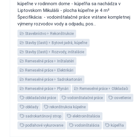
kúpeľne v rodinnom dome - kúpeľňa sa nachádza v
Liptovskom Mikuláši - plocha kúpeľne je 4 m²
Špecifikácia: - vodoinštalačné práce vrátane kompletnej
výmeny rozvodov vody a odpadu, pos...
Stavebníctvo
Rekonštrukcie
Stavby (časti)
Bytové jadrá, kúpeľne
Stavby (časti)
Rozvody, inštalácie
Remeselné práce
Inštalatéri
Remeselné práce
Elektrikári
Remeselné práce
Sadrokartonári
Remeselné práce
Plynári
Remeselné práce
Obkladači
obkladačské práce
vodoinštalačné práce
osvetlenie
obklady
rekonštrukcia kúpelne
sadrokartónový strop
elektroinštalácia
podlahové vykurovanie
vodoinštalácia
kúpeľňa