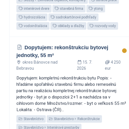
interiérové dvere
stavebná firma
ytong
hydroizolácia
sadrokartónové podhľady
vodoinštalácia
obklady a dlažby
rozvody vody
Dopytujem: rekonštrukciu bytovej
jednotky, 55 m²
okres Bánovce nad
15. 7.
4 250
Bebravou
2026
eur
Dopytujem: kompletnú rekonštrukciu bytu Popis: -
hľadáme spoľahlivú stavebnú firmu alebo remeselnú
partiu na realizáciu kompletnej rekonštrukcie bytovej
jednotky - byt je o dispozícii 2+1 a nachádza sa v
cihlovom dome Množstvo/rozmer: - byt o veľkosti 55 m²
Lokalita: - Ostrava (ČR)...
Stavebníctvo
Stavebníctvo
Rekonštrukcie
Stavebníctvo
Interiérové prestavby