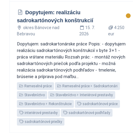
Dopytujem: realizáciu
sadrokartónových konštrukcií
okres Bánovce nad
15. 7.
4 250
Bebravou
2026
eur
Dopytujem: sadrokartonárske práce Popis: - dopytujem
realizáciu sadrokartónových konštrukcií v byte 3+1 -
práca vrátane materiálu Rozsah prác: - montáž nových
sadrokartónových priečok podľa projektu - možná
realizácia sadrokartónových podhľadov - tmelenie,
brúsenie a príprava pod maľbu...
Remeselné práce
Remeselné práce
Sadrokartonári
Stavebníctvo
Stavebníctvo
Interiérové prestavby
Stavebníctvo
Rekonštrukcie
sadrokartónové práce
interiérové prestavby
sadrokartónové podhľady
sadrokartónové priečky