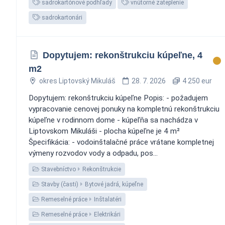
sadrokartónové podhľady
vnútorné zateplenie
sadrokartonári
Dopytujem: rekonštrukciu kúpeľne, 4
m2
okres Liptovský Mikuláš
28. 7. 2026
4 250 eur
Dopytujem: rekonštrukciu kúpeľne Popis: - požadujem
vypracovanie cenovej ponuky na kompletnú rekonštrukciu
kúpeľne v rodinnom dome - kúpeľňa sa nachádza v
Liptovskom Mikuláši - plocha kúpeľne je 4 m²
Špecifikácia: - vodoinštalačné práce vrátane kompletnej
výmeny rozvodov vody a odpadu, pos...
Stavebníctvo
Rekonštrukcie
Stavby (časti)
Bytové jadrá, kúpeľne
Remeselné práce
Inštalatéri
Remeselné práce
Elektrikári