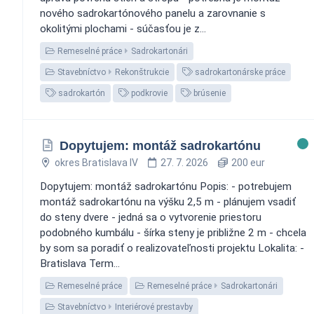
nového sadrokartónového panelu a zarovnanie s
okolitými plochami - súčasťou je z...
Remeselné práce
Sadrokartonári
Stavebníctvo
Rekonštrukcie
sadrokartonárske práce
sadrokartón
podkrovie
brúsenie
Dopytujem: montáž sadrokartónu
okres Bratislava IV
27. 7. 2026
200 eur
Dopytujem: montáž sadrokartónu Popis: - potrebujem
montáž sadrokartónu na výšku 2,5 m - plánujem vsadiť
do steny dvere - jedná sa o vytvorenie priestoru
podobného kumbálu - šírka steny je približne 2 m - chcela
by som sa poradiť o realizovateľnosti projektu Lokalita: -
Bratislava Term...
Remeselné práce
Remeselné práce
Sadrokartonári
Stavebníctvo
Interiérové prestavby