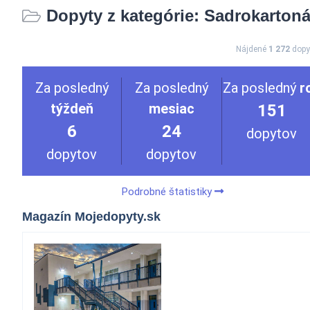
Dopyty z kategórie: Sadrokartoná
Nájdené
1 272
dopy
Za posledný
Za posledný
Za posledný
r
týždeň
mesiac
151
6
24
dopytov
dopytov
dopytov
Podrobné štatistiky
Magazín Mojedopyty.sk