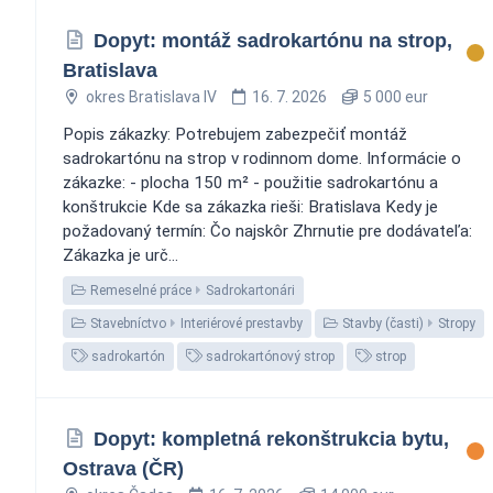
Dopyt: montáž sadrokartónu na strop,
Bratislava
okres Bratislava IV
16. 7. 2026
5 000 eur
Popis zákazky: Potrebujem zabezpečiť montáž
sadrokartónu na strop v rodinnom dome. Informácie o
zákazke: - plocha 150 m² - použitie sadrokartónu a
konštrukcie Kde sa zákazka rieši: Bratislava Kedy je
požadovaný termín: Čo najskôr Zhrnutie pre dodávateľa:
Zákazka je urč...
Remeselné práce
Sadrokartonári
Stavebníctvo
Interiérové prestavby
Stavby (časti)
Stropy
sadrokartón
sadrokartónový strop
strop
Dopyt: kompletná rekonštrukcia bytu,
Ostrava (ČR)