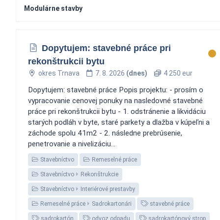
Modulárne stavby
Dopytujem: stavebné práce pri
rekonštrukcii bytu
okres Trnava
7. 8. 2026
(dnes)
4 250 eur
Dopytujem: stavebné práce Popis projektu: - prosím o
vypracovanie cenovej ponuky na nasledovné stavebné
práce pri rekonštrukcii bytu - 1. odstránenie a likvidáciu
starých podláh v byte, staré parkety a dlažba v kúpeľni a
záchode spolu 41m2 - 2. následne prebrúsenie,
penetrovanie a nivelizáciu...
Stavebníctvo
Remeselné práce
Stavebníctvo
Rekonštrukcie
Stavebníctvo
Interiérové prestavby
Remeselné práce
Sadrokartonári
stavebné práce
sadrokartón
odvoz odpadu
sadrokartónový strop