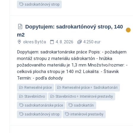
sadrokartónový strop
Dopytujem: sadrokartónový strop, 140
m2
okres Bytča
4. 8. 2026
4 250 eur
Dopytujem: sadrokartonárske práce Popis: - požadujem
montáž stropu z materiálu sádrokartón - hrúbka
požadovaného materiálu je 1,3 mm Množstvo/rozmer: -
celková plocha stropu je 140 m2 Lokalita: - Štiavnik
Termín: - podľa dohody
Remeselné práce
Remeselné práce
Sadrokartonári
Stavebníctvo
Stavebníctvo
Interiérové prestavby
sadrokartonárske práce
sadrokartón
sadrokartónový strop
interiérové prestavby