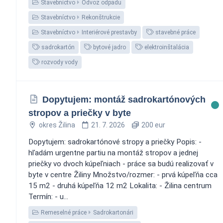
Stavebníctvo
Odvoz odpadu
Stavebníctvo
Rekonštrukcie
Stavebníctvo
Interiérové prestavby
stavebné práce
sadrokartón
bytové jadro
elektroinštalácia
rozvody vody
Dopytujem: montáž sadrokartónových
stropov a priečky v byte
okres Žilina
21. 7. 2026
200 eur
Dopytujem: sadrokartónové stropy a priečky Popis: -
hľadám urgentne partiu na montáž stropov a jednej
priečky vo dvoch kúpeľniach - práce sa budú realizovať v
byte v centre Žiliny Množstvo/rozmer: - prvá kúpeľňa cca
15 m2 - druhá kúpeľňa 12 m2 Lokalita: - Žilina centrum
Termín: - u...
Remeselné práce
Sadrokartonári