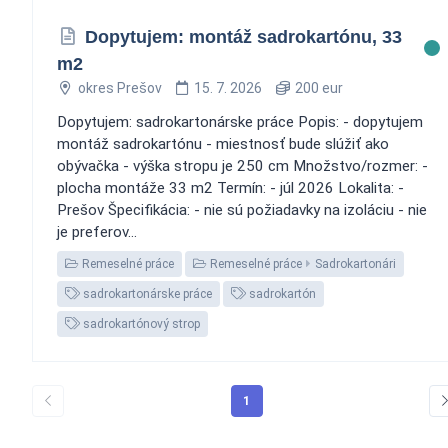
Dopytujem: montáž sadrokartónu, 33
m2
okres Prešov
15. 7. 2026
200 eur
Dopytujem: sadrokartonárske práce Popis: - dopytujem
montáž sadrokartónu - miestnosť bude slúžiť ako
obývačka - výška stropu je 250 cm Množstvo/rozmer: -
plocha montáže 33 m2 Termín: - júl 2026 Lokalita: -
Prešov Špecifikácia: - nie sú požiadavky na izoláciu - nie
je preferov...
Remeselné práce
Remeselné práce
Sadrokartonári
sadrokartonárske práce
sadrokartón
sadrokartónový strop
1