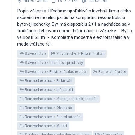
okres Čadca
16. 7. 2026
14 000 eur
Popis zákazky: Hľadáme spoľahlivú stavebnú firmu alebo
skúsenú remeselnú partiu na kompletnú rekonštrukciu
bytovej jednotky. Byt má dispozíciu 2+1 a nachádza sa v
tradičnom tehlovom dome. Informácie o zákazke: - Byt o
veľkosti 55 m² - Kompletná moderná elektroinštalácia v
mede vrátane re...
Stavebníctvo
Stavebníctvo
Rekonštrukcie
Stavebníctvo
Interiérové prestavby
Stavebníctvo
Elektroinštalačné práce
Remeselné práce
Remeselné práce
Elektrikári
Remeselné práce
Inštalatéri
Remeselné práce
Maliari, natierači, tapetári
Remeselné práce
Obkladači
Remeselné práce
Sadrokartonári
Remeselné práce
Murári
Služby
Likvidacia odpadov, kontajnery
búracie práce