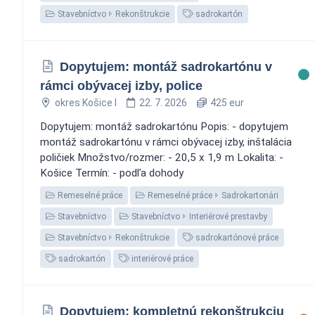
Stavebníctvo
Rekonštrukcie
sadrokartón
Dopytujem: montáž sadrokartónu v
rámci obývacej izby, police
okres Košice I
22. 7. 2026
425 eur
Dopytujem: montáž sadrokartónu Popis: - dopytujem
montáž sadrokartónu v rámci obývacej izby, inštalácia
poličiek Množstvo/rozmer: - 20,5 x 1,9 m Lokalita: -
Košice Termín: - podľa dohody
Remeselné práce
Remeselné práce
Sadrokartonári
Stavebníctvo
Stavebníctvo
Interiérové prestavby
Stavebníctvo
Rekonštrukcie
sadrokartónové práce
sadrokartón
interiérové práce
Dopytujem: kompletnú rekonštrukciu