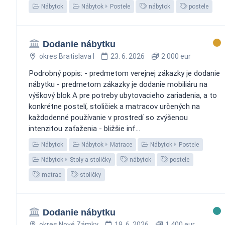
Nábytok
Nábytok
Postele
nábytok
postele
Dodanie nábytku
okres Bratislava I
23. 6. 2026
2 000 eur
Podrobný popis: - predmetom verejnej zákazky je dodanie
nábytku - predmetom zákazky je dodanie mobiliáru na
výškový blok A pre potreby ubytovacieho zariadenia, a to
konkrétne postelí, stoličiek a matracov určených na
každodenné používanie v prostredí so zvýšenou
intenzitou zaťaženia - bližšie inf...
Nábytok
Nábytok
Matrace
Nábytok
Postele
Nábytok
Stoly a stoličky
nábytok
postele
matrac
stoličky
Dodanie nábytku
okres Nové Zámky
19. 6. 2026
1 400 eur