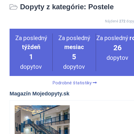
Dopyty z kategórie: Postele
Nájdené
272
dopy
Za posledný
Za posledný
Za posledný
r
týždeň
mesiac
26
1
5
dopytov
dopytov
dopytov
Podrobné štatistiky
Magazín Mojedopyty.sk