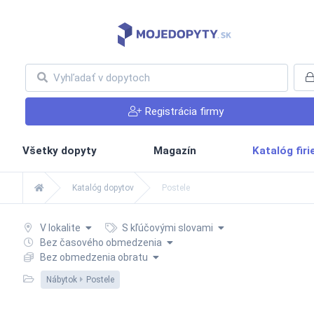
Registrácia firmy
Všetky dopyty
Magazín
Katalóg fir
Katalóg dopytov
Postele
V lokalite
S kľúčovými slovami
Bez časového obmedzenia
Bez obmedzenia obratu
Nábytok
Postele