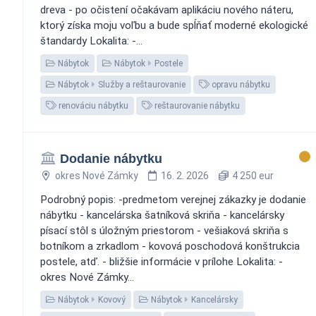
dreva - po očistení očakávam aplikáciu nového náteru,
ktorý získa moju voľbu a bude spĺňať moderné ekologické
štandardy Lokalita: -...
Nábytok
Nábytok
Postele
Nábytok
Služby a reštaurovanie
opravu nábytku
renováciu nábytku
reštaurovanie nábytku
Dodanie nábytku
okres Nové Zámky
16. 2. 2026
4 250 eur
Podrobný popis: -predmetom verejnej zákazky je dodanie
nábytku - kancelárska šatníková skriňa - kancelársky
písací stôl s úložným priestorom - vešiaková skriňa s
botníkom a zrkadlom - kovová poschodová konštrukcia
postele, atď. - bližšie informácie v prílohe Lokalita: -
okres Nové Zámky...
Nábytok
Kovový
Nábytok
Kancelársky