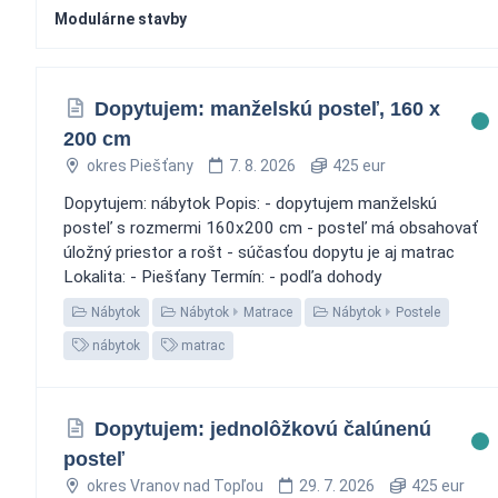
Modulárne stavby
Dopytujem: manželskú posteľ, 160 x
200 cm
okres Piešťany
7. 8. 2026
425 eur
Dopytujem: nábytok Popis: - dopytujem manželskú
posteľ s rozmermi 160x200 cm - posteľ má obsahovať
úložný priestor a rošt - súčasťou dopytu je aj matrac
Lokalita: - Piešťany Termín: - podľa dohody
Nábytok
Nábytok
Matrace
Nábytok
Postele
nábytok
matrac
Dopytujem: jednolôžkovú čalúnenú
posteľ
okres Vranov nad Topľou
29. 7. 2026
425 eur