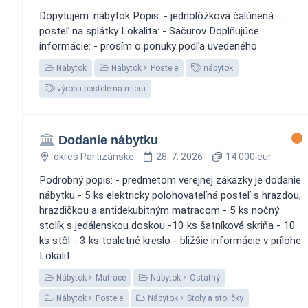
Dopytujem: nábytok Popis: - jednolôžková čalúnená
posteľ na splátky Lokalita: - Sačurov Doplňujúce
informácie: - prosím o ponuky podľa uvedeného
Nábytok
Nábytok
Postele
nábytok
výrobu postele na mieru
Dodanie nábytku
okres Partizánske
28. 7. 2026
14 000 eur
Podrobný popis: - predmetom verejnej zákazky je dodanie
nábytku - 5 ks elektricky polohovateľná posteľ s hrazdou,
hrazdičkou a antidekubitným matracom - 5 ks nočný
stolík s jedálenskou doskou -10 ks šatníková skriňa - 10
ks stôl - 3 ks toaletné kreslo - bližšie informácie v prílohe
Lokalit...
Nábytok
Matrace
Nábytok
Ostatný
Nábytok
Postele
Nábytok
Stoly a stoličky