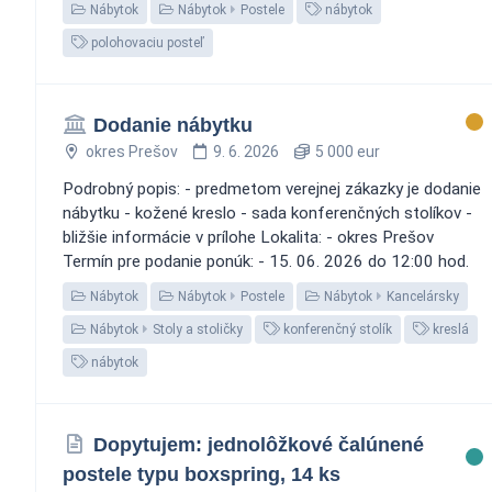
Nábytok
Nábytok
Postele
nábytok
polohovaciu posteľ
Dodanie nábytku
okres Prešov
9. 6. 2026
5 000 eur
Podrobný popis: - predmetom verejnej zákazky je dodanie
nábytku - kožené kreslo - sada konferenčných stolíkov -
bližšie informácie v prílohe Lokalita: - okres Prešov
Termín pre podanie ponúk: - 15. 06. 2026 do 12:00 hod.
Nábytok
Nábytok
Postele
Nábytok
Kancelársky
Nábytok
Stoly a stoličky
konferenčný stolík
kreslá
nábytok
Dopytujem: jednolôžkové čalúnené
postele typu boxspring, 14 ks