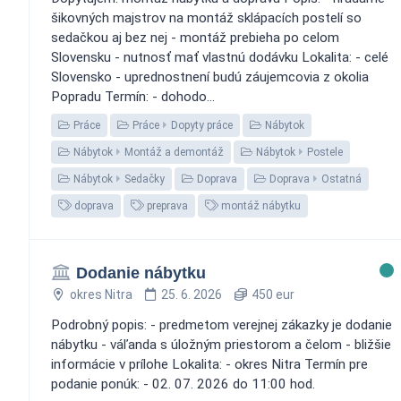
šikovných majstrov na montáž sklápacích postelí so
sedačkou aj bez nej - montáž prebieha po celom
Slovensku - nutnosť mať vlastnú dodávku Lokalita: - celé
Slovensko - uprednostnení budú záujemcovia z okolia
Popradu Termín: - dohodo...
Práce
Práce
Dopyty práce
Nábytok
Nábytok
Montáž a demontáž
Nábytok
Postele
Nábytok
Sedačky
Doprava
Doprava
Ostatná
doprava
preprava
montáž nábytku
Dodanie nábytku
okres Nitra
25. 6. 2026
450 eur
Podrobný popis: - predmetom verejnej zákazky je dodanie
nábytku - váľanda s úložným priestorom a čelom - bližšie
informácie v prílohe Lokalita: - okres Nitra Termín pre
podanie ponúk: - 02. 07. 2026 do 11:00 hod.