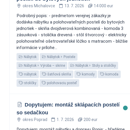
okres Michalovce
13. 7. 2026
14 000 eur
Podrobný popis: - predmetom verejnej zákazky je
dodávka nábytku a polohovateľných postelí do bytových
jednotiek - skriňa dvojdverová kombinovaná - komoda 3
zásuvková - stolička drevená - stôl štvorcový - elektricky
polohovateľné ošetrovateľské lôžko s matracom - bližšie
informácie v prílohe...
Nábytok
Nábytok
Postele
Nábytok
Výroba – skrine
Nábytok
Stoly a stoličky
nábytok
šatňová skriňa
komody
komoda
stoličky
polohovaciu posteľ
Dopytujem: montáž sklápacích postelí
so sedačkou
okres Poprad
1. 7. 2026
200 eur
Dopytujem: montáž nábytku a dopravu Popis: - hľadáme