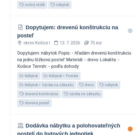
nočný stolík
nábytok
Dopytujem: drevenú konštrukciu na
posteľ
okres Košice I
13. 7. 2026
75 eur
Dopytujem: nábytok Popis: - hľadám drevenú konštrukciu
na jednu lôžkovú posteľ Materiál: - drevo Lokalita: -
Košice Termín: - podľa dohody
Nábytok
Nábytok
Postele
Nábytok
Výroba na zákazku
drevo
nábytok
drevená konštrukcia
výroba na zákazku
drevená posteľ
Dodávka nábytku a polohovateľných
postelí do bytových jednotiek