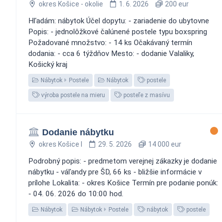
okres Košice - okolie
1. 6. 2026
200 eur
Hľadám: nábytok Účel dopytu: - zariadenie do ubytovne
Popis: - jednolôžkové čalúnené postele typu boxspring
Požadované množstvo: - 14 ks Očakávaný termín
dodania: - cca 6 týždňov Mesto: - dodanie Valaliky,
Košický kraj
Nábytok
Postele
Nábytok
postele
výroba postele na mieru
posteľe z masívu
Dodanie nábytku
okres Košice I
29. 5. 2026
14 000 eur
Podrobný popis: - predmetom verejnej zákazky je dodanie
nábytku - váľandy pre ŠD, 66 ks - bližšie informácie v
prílohe Lokalita: - okres Košice Termín pre podanie ponúk:
- 04. 06. 2026 do 10:00 hod.
Nábytok
Nábytok
Postele
nábytok
postele