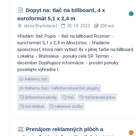
Dopyt na: tlač na billboard, 4 x
euroformát 5,1 x 2,4 m
okres Bratislava I
30. 10. 2023
200 eur
Hľadám: tlač Popis: - tlač na billboard Rozmer: -
euroformát 5,1 x 2,4 m Množstvo: - hľadáme
spoločnosť, ktorá nám vytlačí 4x v plnej farbe na billboard
Lokalita: - Bratislava - ponuky celá SR Termín: -
december Doplňujúce informácie: - prosím ponuky
posielajte vyhradne l...
Reklama, tlač
Reklama, tlač
Veľkoformátová tlač, plagáty
billboardové panely
tlač
tlačiarenské práce
tlač letákov
reklamné služby
Prenájom reklamných plôch a