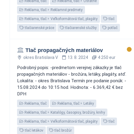
Reklama, tlač
Reklama, tlač
Ostatné
Reklama, tlač
Reklamné predmety
Reklama, tlač
Veľkoformátová tlač, plagáty
tlač
tlačiarenské práce
tlačiarenské služby
potlač
Tlač propagačných materiálov
okres Bratislava V
13. 8. 2024
4 250 eur
Podrobný popis: -predmetom verejnej zákazky je tlač
propagačných materiálov - brožúra, letáky, plagáty, atď.
Lokalita: - okres Bratislava Termín pre podanie ponúk: -
15.08.2024 do 10:15 hod. Hodnota: - 6.369,42 € bez
DPH
Reklama, tlač
Reklama, tlač
Letáky
Reklama, tlač
Katalógy, časopisy, brožúry, knihy
Reklama, tlač
Veľkoformátová tlač, plagáty
tlač
tlač letákov
tlač brožúr