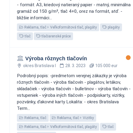
- formát: A3, kriedový natieraný papier - matný, minimálna
gramáž od 150 g/m², tlač 4+0, orez na formát, atď. -
bližšie informáci...
Reklama, tlač
Veľkoformátová tlač, plagáty
plagáty
tlač
tlačiarenské práce
Výroba rôznych tlačovín
okres Bratislava I
28. 3. 2023
105 000 eur
Podrobný popis: -predmetom verejnej zákazky je výroba
rôznych tlačovín - výroba tlačovín - plagátov, letákov,
skladačiek - výroba tlačovín - bulletinov - výroba tlačovín -
vstupeniek - výroba iných tlačovín - podpiskarty, vizitky,
pozvánky, ďakovné karty Lokalita: - okres Bratislava
Term...
Reklama, tlač
Reklama, tlač
Vizitky
Reklama, tlač
Veľkoformátová tlač, plagáty
tlač