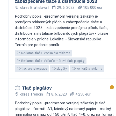
zabezpečenie tlače a distribúcie 2023
okres Bratislava I
29. 6. 2023
105 000 eur
Podrobný popis: -predmetom verejnej zákazky je
prenájom reklamných plôch a zabezpečenie tlače a
distribúcie 2023 - zabezpečenie prenájmu plôch, tlače,
distribúcie a inštalácie billboardových plagátov - bližšie
informácie v prílohe Lokalita: - Slovenská republika
Termín pre podanie ponúk:...
Reklama, tlač
Vonkajšia reklama
Reklama, tlač
Veľkoformátová tlač, plagáty
tlačiarenské práce
plagáty
vonkajšia reklama
Tlač plagátov
okres Trenčín
8. 6. 2023
4 250 eur
Podrobný popis: -predmetom verejnej zákazky je tlač
plagátov - formát: A1, kriedový natieraný papier - matný,
minimálna gramáž od 150 g/m², tlač 4+0, orez na formát