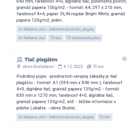
840 mm, farebnosť 4+0, digitálna tlač, polomatný povrch,
gramáž papiera 150g/m2 - formát: A4, 297 x 210 mm,
farebnosť 4+4, papier: OLIN regular Bright White, gramáž
papiera 120g/m2, jeden...
Reklama, tlač
Veľkoformátová tlač, plagáty
Reklama, tlač
tlač
tlačiarenské práce
Tlač plagátov
okres Bratislava I
4. 12. 2023
75 eur
Podrobný popis: -predmetom verejnej zákazky je tlač
plagátov - formát: A1 (594 mm x 840 mm ), farebnosť
4+0, digitálna tlač, gramáž papiera 135g/m2 - formát:
830 mm x 1270 mm, farebnosť 4+0, digitálna tlač,
gramáž papiera 135g/m2, atď. - bližšie informácie v
prílohe Lokalita: - okres Bratisl...
Reklama, tlač
Veľkoformátová tlač, plagáty
tlač