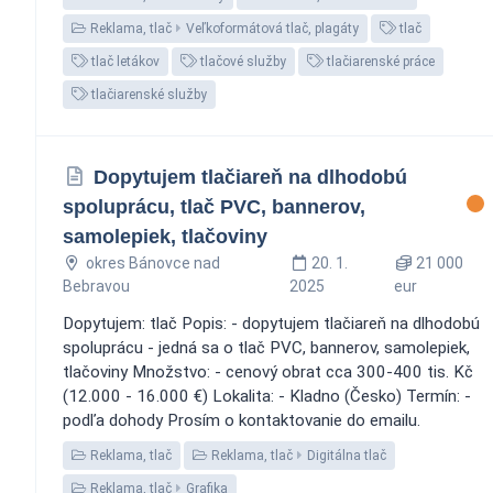
Reklama, tlač
Veľkoformátová tlač, plagáty
tlač
tlač letákov
tlačové služby
tlačiarenské práce
tlačiarenské služby
Dopytujem tlačiareň na dlhodobú
spoluprácu, tlač PVC, bannerov,
samolepiek, tlačoviny
okres Bánovce nad
20. 1.
21 000
Bebravou
2025
eur
Dopytujem: tlač Popis: - dopytujem tlačiareň na dlhodobú
spoluprácu - jedná sa o tlač PVC, bannerov, samolepiek,
tlačoviny Množstvo: - cenový obrat cca 300-400 tis. Kč
(12.000 - 16.000 €) Lokalita: - Kladno (Česko) Termín: -
podľa dohody Prosím o kontaktovanie do emailu.
Reklama, tlač
Reklama, tlač
Digitálna tlač
Reklama, tlač
Grafika