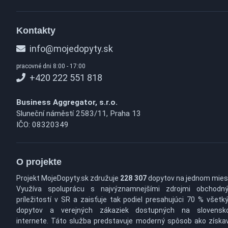
Kontakty
info@mojedopyty.sk
pracovné dni 8:00 - 17:00
+420 222 551 818
Business Aggregator, s.r.o.
Sluneční náměstí 2583/11, Praha 13
IČO: 08320349
O projekte
Projekt MojeDopyty.sk združuje
228 307
dopytov na jednom mies
Využíva spoluprácu s najvýznamnejšími zdrojmi obchodn
príležitostí v SR a zaisťuje tak podiel presahujúci 70 % všetk
dopytov a verejných zákaziek dostupných na slovens
internete. Táto služba predstavuje moderný spôsob ako získa