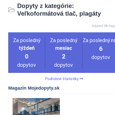
Dopyty z kategórie:
Veľkoformátová tlač, plagáty
Nájdené
39
dopy
Za posledný
Za posledný
Za posledný
r
týždeň
mesiac
6
0
2
dopytov
dopytov
dopytov
Podrobné štatistiky
Magazín Mojedopyty.sk