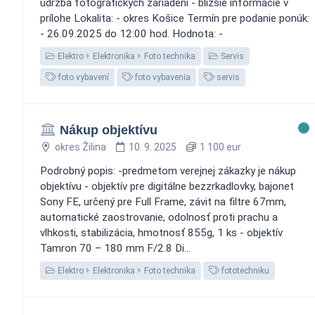
údržba fotografických zariadení - bližšie informácie v
prílohe Lokalita: - okres Košice Termín pre podanie ponúk:
- 26.09.2025 do 12:00 hod. Hodnota: -
Elektro
Elektronika
Foto technika
Servis
foto vybavení
foto vybavenia
servis
Nákup objektívu
okres Žilina
10. 9. 2025
1 100 eur
Podrobný popis: -predmetom verejnej zákazky je nákup
objektívu - objektív pre digitálne bezzrkadlovky, bajonet
Sony FE, určený pre Full Frame, závit na filtre 67mm,
automatické zaostrovanie, odolnosť proti prachu a
vlhkosti, stabilizácia, hmotnosť 855g, 1 ks - objektív
Tamron 70 – 180 mm F/2.8 Di...
Elektro
Elektronika
Foto technika
fototechniku