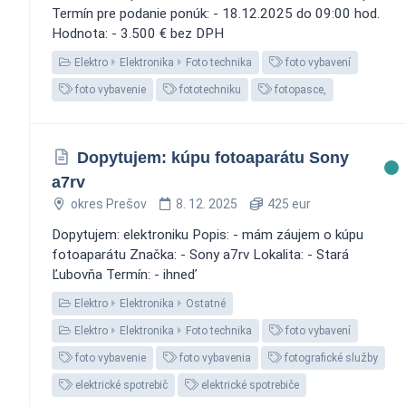
Termín pre podanie ponúk: - 18.12.2025 do 09:00 hod.
Hodnota: - 3.500 € bez DPH
Elektro
Elektronika
Foto technika
foto vybavení
foto vybavenie
fototechniku
fotopasce,
Dopytujem: kúpu fotoaparátu Sony
a7rv
okres Prešov
8. 12. 2025
425 eur
Dopytujem: elektroniku Popis: - mám záujem o kúpu
fotoaparátu Značka: - Sony a7rv Lokalita: - Stará
Ľubovňa Termín: - ihneď
Elektro
Elektronika
Ostatné
Elektro
Elektronika
Foto technika
foto vybavení
foto vybavenie
foto vybavenia
fotografické služby
elektrické spotrebič
elektrické spotrebiče