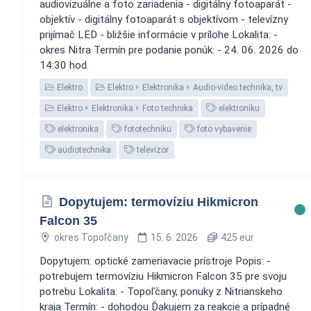
audiovizuálne a foto zariadenia - digitálny fotoaparát -
objektív - digitálny fotoaparát s objektívom - televízny
prijímač LED - bližšie informácie v prílohe Lokalita: -
okres Nitra Termín pre podanie ponúk: - 24. 06. 2026 do
14:30 hod.
Elektro
Elektro
Elektronika
Audio-video technika, tv
Elektro
Elektronika
Foto technika
elektroniku
elektronika
fototechniku
foto vybavenie
audiotechnika
televízor
Dopytujem: termovíziu Hikmicron
Falcon 35
okres Topoľčany
15. 6. 2026
425 eur
Dopytujem: optické zameriavacie prístroje Popis: -
potrebujem termovíziu Hikmicron Falcon 35 pre svoju
potrebu Lokalita: - Topoľčany, ponuky z Nitrianskeho
kraja Termín: - dohodou Ďakujem za reakcie a prípadné