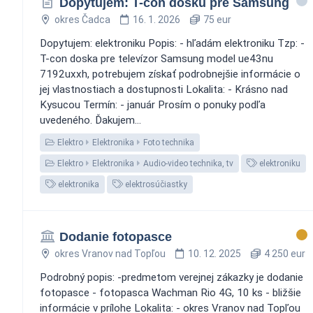
Dopytujem: T-con dosku pre Samsung
okres Čadca
16. 1. 2026
75 eur
Dopytujem: elektroniku Popis: - hľadám elektroniku Tzp: -
T-con doska pre televízor Samsung model ue43nu
7192uxxh, potrebujem získať podrobnejšie informácie o
jej vlastnostiach a dostupnosti Lokalita: - Krásno nad
Kysucou Termín: - január Prosím o ponuky podľa
uvedeného. Ďakujem...
Elektro
Elektronika
Foto technika
Elektro
Elektronika
Audio-video technika, tv
elektroniku
elektronika
elektrosúčiastky
Dodanie fotopasce
okres Vranov nad Topľou
10. 12. 2025
4 250 eur
Podrobný popis: -predmetom verejnej zákazky je dodanie
fotopasce - fotopasca Wachman Rio 4G, 10 ks - bližšie
informácie v prílohe Lokalita: - okres Vranov nad Topľou