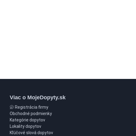
Viac o MojeDopyty.sk
Registrácia firmy
Obchodné podmienky
Kategórie dopytov
Lokality dopytov
Kľúčové slová dopytov