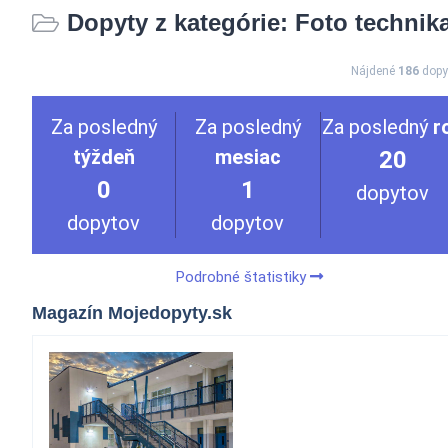
Dopyty z kategórie: Foto technik
Nájdené
186
dopy
Za posledný
Za posledný
Za posledný
r
týždeň
mesiac
20
0
1
dopytov
dopytov
dopytov
Podrobné štatistiky
Magazín Mojedopyty.sk