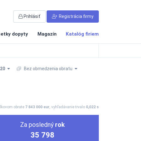
Prihlásiť
Registrácia firmy
etky dopyty
Magazín
Katalóg firiem
020
Bez obmedzenia obratu
elkovom obrate
7 843 000 eur
, vyhľadávanie trvalo
0,022 s
Za posledný
rok
35 798