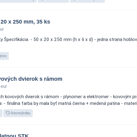
 20 x 250 mm, 35 ks
ur
Špecifikácia: - 50 x 20 x 250 mm (h x š x d) - jedna strana hoblo
zivo
ovových dvierok s rámom
 eur
och kovových dvierok s rámom - plynomer a elektromer - kovovým pr
a: - finálna farba by mala byť matná čierna + medená patina - materiá
kovovýrobu
platnou STK