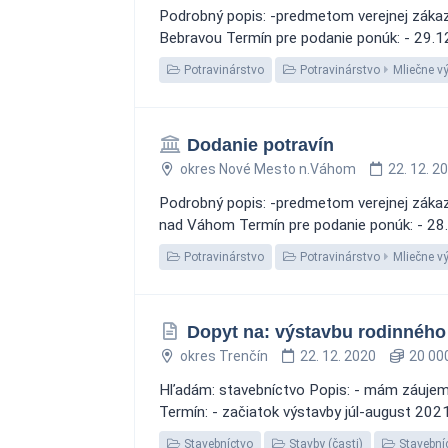
Podrobný popis: -predmetom verejnej zákazky
Bebravou Termín pre podanie ponúk: - 29.1
Potravinárstvo
Potravinárstvo
Mliečne v
Dodanie potravín
okres Nové Mesto n.Váhom
22. 12. 2
Podrobný popis: -predmetom verejnej zákazky
nad Váhom Termín pre podanie ponúk: - 28
Potravinárstvo
Potravinárstvo
Mliečne v
Dopyt na: výstavbu rodinnéh
okres Trenčín
22. 12. 2020
20 000
Hľadám: stavebníctvo Popis: - mám záujem 
Termín: - začiatok výstavby júl-august 202
Stavebníctvo
Stavby (časti)
Stavební