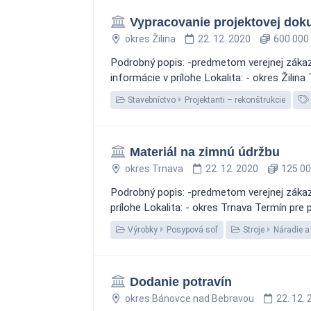
Vypracovanie projektovej dok
okres Žilina
22. 12. 2020
600 000 
Podrobný popis: -predmetom verejnej zákazk
informácie v prílohe Lokalita: - okres Žil
Stavebníctvo
Projektanti – rekonštrukcie
Materiál na zimnú údržbu
okres Trnava
22. 12. 2020
125 00
Podrobný popis: -predmetom verejnej zákazky
prílohe Lokalita: - okres Trnava Termín pr
Výrobky
Posypová soľ
Stroje
Náradie a
Dodanie potravín
okres Bánovce nad Bebravou
22. 12.