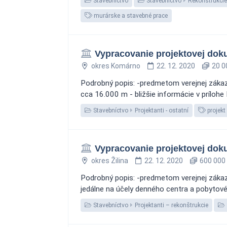
Stavebníctvo
Stavebníctvo
Rekonštrukcie
murárske a stavebné prace
Vypracovanie projektovej dok
okres Komárno
22. 12. 2020
20 0
Podrobný popis: -predmetom verejnej zákazk
cca 16.000 m - bližšie informácie v príloh
Stavebníctvo
Projektanti - ostatní
projekt
Vypracovanie projektovej dok
okres Žilina
22. 12. 2020
600 000 
Podrobný popis: -predmetom verejnej zákaz
jedálne na účely denného centra a pobytového
Stavebníctvo
Projektanti – rekonštrukcie