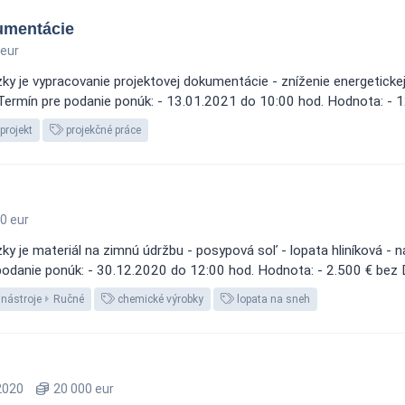
umentácie
eur
y je vypracovanie projektovej dokumentácie - zníženie energetickej
ina Termín pre podanie ponúk: - 13.01.2021 do 10:00 hod. Hodnota: -
projekt
projekčné práce
0 eur
 je materiál na zimnú údržbu - posypová soľ - lopata hliníková - ná
e podanie ponúk: - 30.12.2020 do 12:00 hod. Hodnota: - 2.500 € bez
 nástroje
Ručné
chemické výrobky
lopata na sneh
 2020
20 000 eur