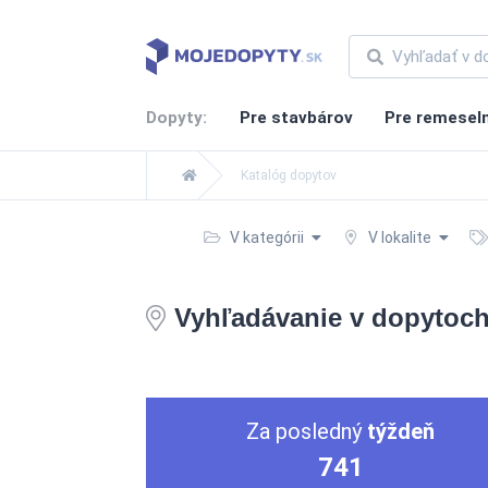
Dopyty:
Pre stavbárov
Pre remesel
Katalóg dopytov
V kategórii
V lokalite
Vyhľadávanie v dopytoc
Za posledný
týždeň
741