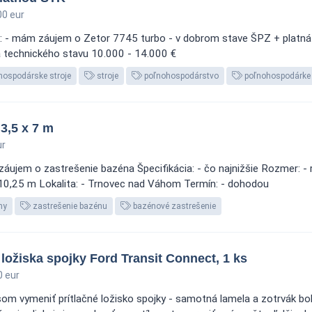
0 eur
 - mám záujem o Zetor 7745 turbo - v dobrom stave ŠPZ + platná S
a technického stavu 10.000 - 14.000 €
hospodárske stroje
stroje
poľnohospodárstvo
poľnohospodárke 
3,5 x 7 m
ur
ujem o zastrešenie bazéna Špecifikácia: - čo najnižšie Rozmer: - 
e 10,25 m Lokalita: - Trnovec nad Váhom Termín: - dohodou
ny
zastrešenie bazénu
bazénové zastrešenie
ložiska spojky Ford Transit Connect, 1 ks
 eur
som vymeniť prítlačné ložisko spojky - samotná lamela a zotrvák b