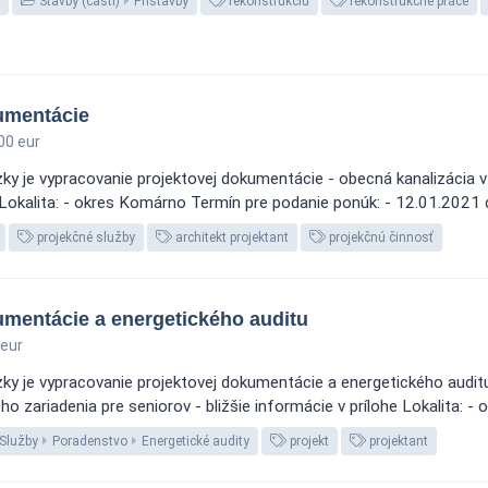
Stavby (časti)
Prístavby
rekonštrukciu
rekonštrukčné práce
umentácie
00 eur
y je vypracovanie projektovej dokumentácie - obecná kanalizácia v o
e Lokalita: - okres Komárno Termín pre podanie ponúk: - 12.01.2021
projekčné služby
architekt projektant
projekčnú činnosť
umentácie a energetického auditu
eur
ky je vypracovanie projektovej dokumentácie a energetického audit
 zariadenia pre seniorov - bližšie informácie v prílohe Lokalita: - o
Služby
Poradenstvo
Energetické audity
projekt
projektant