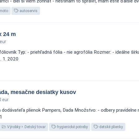
ámci - diel si viem zohnať - nestíham to spraviť, mám ešte ďalšie dve 
moto
autoservis
 x 24 m
eur
óliovník Typ: - priehľadná fólia - nie agrofólia Rozmer: - ideálne ší
1. 1. 2020
ada, mesačne desiatky kusov
 eur
 dodávateľa plienok Pampers, Dada Množstvo: - odbery pravidelne m
1
Výrobky
Detský tovar
hygienické potreby
detské plienky