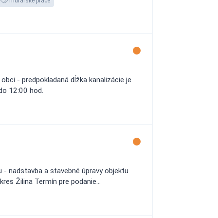
murárske práce
bci - predpokladaná dĺžka kanalizácie je
 do 12:00 hod.
u - nadstavba a stavebné úpravy objektu
kres Žilina Termín pre podanie...