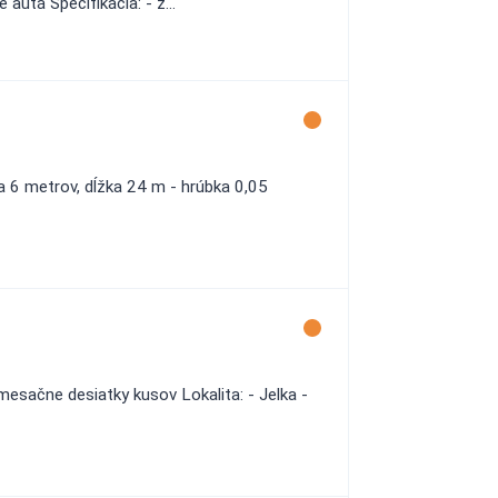
autá Špecifikácia: - z...
rka 6 metrov, dĺžka 24 m - hrúbka 0,05
esačne desiatky kusov Lokalita: - Jelka -