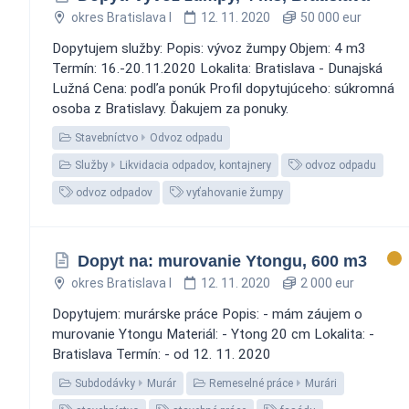
okres Bratislava I
12. 11. 2020
50 000 eur
Dopytujem služby: Popis: vývoz žumpy Objem: 4 m3
Termín: 16.-20.11.2020 Lokalita: Bratislava - Dunajská
Lužná Cena: podľa ponúk Profil dopytujúceho: súkromná
osoba z Bratislavy. Ďakujem za ponuky.
Stavebníctvo
Odvoz odpadu
Služby
Likvidacia odpadov, kontajnery
odvoz odpadu
odvoz odpadov
vyťahovanie žumpy
Dopyt na: murovanie Ytongu, 600 m3
okres Bratislava I
12. 11. 2020
2 000 eur
Dopytujem: murárske práce Popis: - mám záujem o
murovanie Ytongu Materiál: - Ytong 20 cm Lokalita: -
Bratislava Termín: - od 12. 11. 2020
Subdodávky
Murár
Remeselné práce
Murári