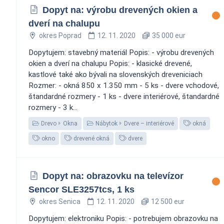
Dopyt na: výrobu drevených okien a
dverí na chalupu
okres Poprad
12. 11. 2020
35 000 eur
Dopytujem: stavebný materiál Popis: - výrobu drevených
okien a dverí na chalupu Popis: - klasické drevené,
kastlové také ako bývali na slovenských dreveniciach
Rozmer: - okná 850 x 1.350 mm - 5 ks - dvere vchodové,
štandardné rozmery - 1 ks - dvere interiérové, štandardné
rozmery - 3 k...
Drevo
Okna
Nábytok
Dvere – interiérové
okná
okno
drevené okná
dvere
Dopyt na: obrazovku na televízor
Sencor SLE3257tcs, 1 ks
okres Senica
12. 11. 2020
12 500 eur
Dopytujem: elektroniku Popis: - potrebujem obrazovku na