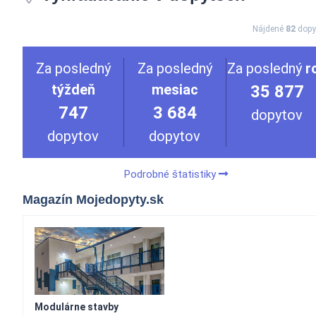
Nájdené
82
dopy
Za posledný
Za posledný
Za posledný
r
týždeň
mesiac
35 877
747
3 684
dopytov
dopytov
dopytov
Podrobné štatistiky
Magazín Mojedopyty.sk
Modulárne stavby