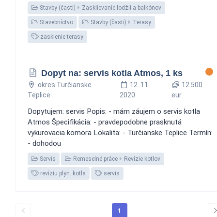
Stavby (časti)
Zasklievanie lodžií a balkónov
Stavebníctvo
Stavby (časti)
Terasy
zasklenie terasy
Dopyt na: servis kotla Atmos, 1 ks
okres Turčianske
12. 11.
12 500
Teplice
2020
eur
Dopytujem: servis Popis: - mám záujem o servis kotla
Atmos Špecifikácia: - pravdepodobne prasknutá
vykurovacia komora Lokalita: - Turčianske Teplice Termín:
- dohodou
Servis
Remeselné práce
Revízie kotlov
revíziu plyn. kotla
servis
1