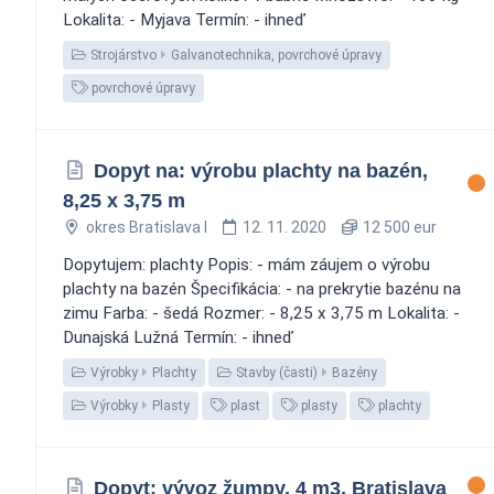
Lokalita: - Myjava Termín: - ihneď
Strojárstvo
Galvanotechnika, povrchové úpravy
povrchové úpravy
Dopyt na: výrobu plachty na bazén,
8,25 x 3,75 m
okres Bratislava I
12. 11. 2020
12 500 eur
Dopytujem: plachty Popis: - mám záujem o výrobu
plachty na bazén Špecifikácia: - na prekrytie bazénu na
zimu Farba: - šedá Rozmer: - 8,25 x 3,75 m Lokalita: -
Dunajská Lužná Termín: - ihneď
Výrobky
Plachty
Stavby (časti)
Bazény
Výrobky
Plasty
plast
plasty
plachty
Dopyt: vývoz žumpy, 4 m3, Bratislava