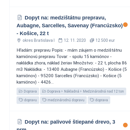
Dopyt na: medzištátnu prepravu,
Aubagne, Sarcelles, Savenay (Francúzsko)
- Košice, 22 t
okres Bratislava I
12. 11. 2020
12 500 eur
Hľadám: prepravu Popis: - mám záujem o medzištátnu
kamiónovú prepravu Tovar: - spolu 15 kamiónov -
nakládka zhora, náklad žeriav Množstvo: - 22 t, plocha 86
m3 Nakládka: - 13400 Aubagne (Francúzsko) - Košice (5
kamiónov) - 95200 Sarcelles (Francúzsko) - Košice (5
kamiónov) - 4426...
Doprava
Doprava
Nákladná
Medzinárodná nad 12 ton
dopravu
medzinárodnú dopravu
doprava
Dopyt na: palivové štiepané drevo, 3
prm