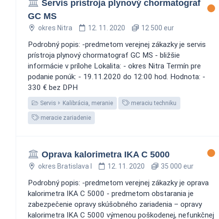
Servis prístroja plynový chormatograf
GC MS
okres Nitra
12. 11. 2020
12 500 eur
Podrobný popis: -predmetom verejnej zákazky je servis
prístroja plynový chormatograf GC MS - bližšie
informácie v prílohe Lokalita: - okres Nitra Termín pre
podanie ponúk: - 19.11.2020 do 12:00 hod. Hodnota: -
330 € bez DPH
Servis
Kalibrácia, meranie
meraciu techniku
meracie zariadenie
Oprava kalorimetra IKA C 5000
okres Bratislava I
12. 11. 2020
35 000 eur
Podrobný popis: -predmetom verejnej zákazky je oprava
kalorimetra IKA C 5000 - predmetom obstarania je
zabezpečenie opravy skúšobného zariadenia – opravy
kalorimetra IKA C 5000 výmenou poškodenej, nefunkčnej