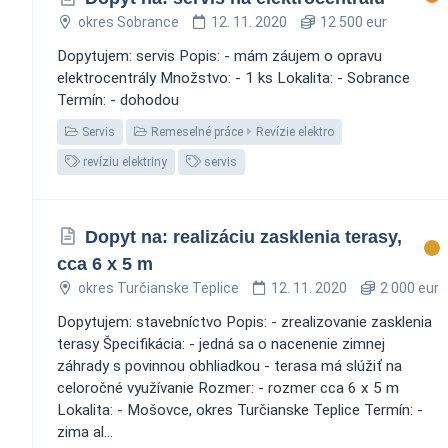
okres Sobrance
12. 11. 2020
12 500 eur
Dopytujem: servis Popis: - mám záujem o opravu
elektrocentrály Množstvo: - 1 ks Lokalita: - Sobrance
Termín: - dohodou
Servis
Remeselné práce
Revízie elektro
revíziu elektriny
servis
Dopyt na: realizáciu zasklenia terasy,
cca 6 x 5 m
okres Turčianske Teplice
12. 11. 2020
2 000 eur
Dopytujem: stavebníctvo Popis: - zrealizovanie zasklenia
terasy Špecifikácia: - jedná sa o nacenenie zimnej
záhrady s povinnou obhliadkou - terasa má slúžiť na
celoročné využívanie Rozmer: - rozmer cca 6 x 5 m
Lokalita: - Mošovce, okres Turčianske Teplice Termín: -
zima al...