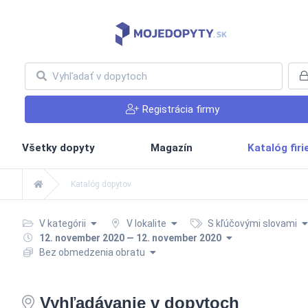
Registrácia firmy
Všetky dopyty
Magazín
Katalóg fir
Katalóg dopytov
V kategórii
V lokalite
S kľúčovými slovami
12. november 2020 — 12. november 2020
Bez obmedzenia obratu
Vyhľadávanie v dopytoch