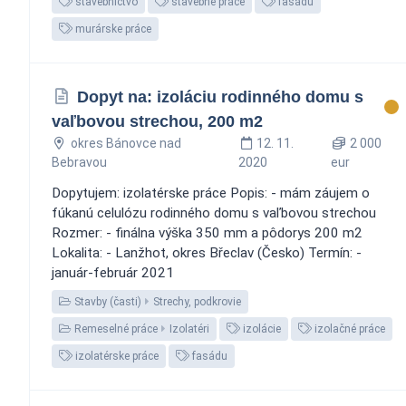
stavebníctvo
stavebné práce
fasádu
murárske práce
Dopyt na: izoláciu rodinného domu s
vaľbovou strechou, 200 m2
okres Bánovce nad
12. 11.
2 000
Bebravou
2020
eur
Dopytujem: izolatérske práce Popis: - mám záujem o
fúkanú celulózu rodinného domu s vaľbovou strechou
Rozmer: - finálna výška 350 mm a pôdorys 200 m2
Lokalita: - Lanžhot, okres Břeclav (Česko) Termín: -
január-február 2021
Stavby (časti)
Strechy, podkrovie
Remeselné práce
Izolatéri
izolácie
izolačné práce
izolatérske práce
fasádu