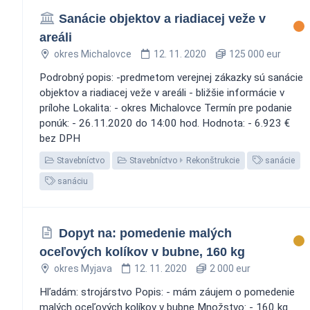
Sanácie objektov a riadiacej veže v
areáli
okres Michalovce
12. 11. 2020
125 000 eur
Podrobný popis: -predmetom verejnej zákazky sú sanácie
objektov a riadiacej veže v areáli - bližšie informácie v
prílohe Lokalita: - okres Michalovce Termín pre podanie
ponúk: - 26.11.2020 do 14:00 hod. Hodnota: - 6.923 €
bez DPH
Stavebníctvo
Stavebníctvo
Rekonštrukcie
sanácie
sanáciu
Dopyt na: pomedenie malých
oceľových kolíkov v bubne, 160 kg
okres Myjava
12. 11. 2020
2 000 eur
Hľadám: strojárstvo Popis: - mám záujem o pomedenie
malých oceľových kolíkov v bubne Množstvo: - 160 kg