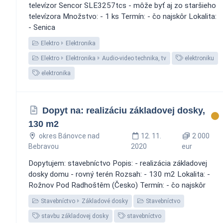
televízor Sencor SLE3257tcs - môže byť aj zo staršieho
televízora Množstvo: - 1 ks Termín: - čo najskôr Lokalita:
- Senica
Elektro
Elektronika
Elektro
Elektronika
Audio-video technika, tv
elektroniku
elektronika
Dopyt na: realizáciu základovej dosky,
130 m2
okres Bánovce nad
12. 11.
2 000
Bebravou
2020
eur
Dopytujem: stavebníctvo Popis: - realizácia základovej
dosky domu - rovný terén Rozsah: - 130 m2 Lokalita: -
Rožnov Pod Radhoštěm (Česko) Termín: - čo najskôr
Stavebníctvo
Základové dosky
Stavebníctvo
stavbu základovej dosky
stavebníctvo