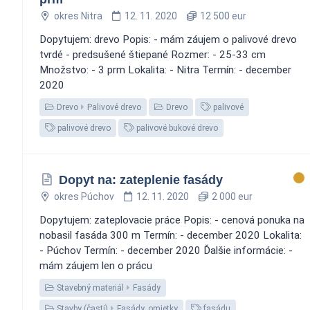
okres Nitra
12. 11. 2020
12 500 eur
Dopytujem: drevo Popis: - mám záujem o palivové drevo
tvrdé - predsušené štiepané Rozmer: - 25-33 cm
Množstvo: - 3 prm Lokalita: - Nitra Termín: - december
2020
Drevo
Palivové drevo
Drevo
palivové
palivové drevo
palivové bukové drevo
Dopyt na: zateplenie fasády
okres Púchov
12. 11. 2020
2 000 eur
Dopytujem: zateplovacie práce Popis: - cenová ponuka na
nobasil fasáda 300 m Termín: - december 2020 Lokalita:
- Púchov Termín: - december 2020 Ďalšie informácie: -
mám záujem len o prácu
Stavebný materiál
Fasády
Stavby (časti)
Fasády, omietky
fasádu