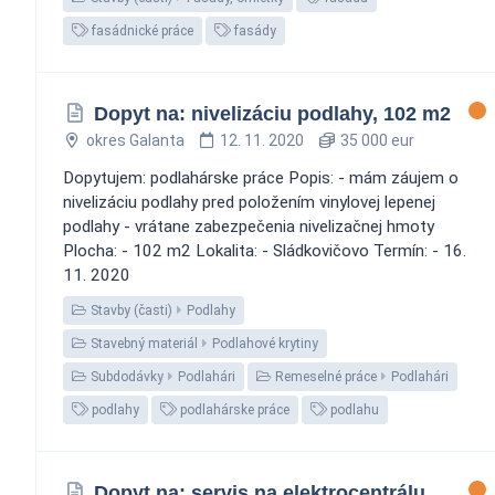
fasádnické práce
fasády
Dopyt na: nivelizáciu podlahy, 102 m2
okres Galanta
12. 11. 2020
35 000 eur
Dopytujem: podlahárske práce Popis: - mám záujem o
nivelizáciu podlahy pred položením vinylovej lepenej
podlahy - vrátane zabezpečenia nivelizačnej hmoty
Plocha: - 102 m2 Lokalita: - Sládkovičovo Termín: - 16.
11. 2020
Stavby (časti)
Podlahy
Stavebný materiál
Podlahové krytiny
Subdodávky
Podlahári
Remeselné práce
Podlahári
podlahy
podlahárske práce
podlahu
Dopyt na: servis na elektrocentrálu