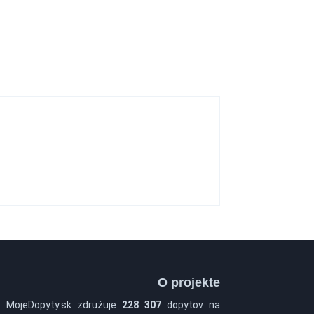
O projekte
t MojeDopyty.sk združuje
228 307
dopytov na