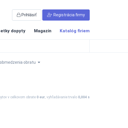
Prihlásiť
Registrácia firmy
etky dopyty
Magazín
Katalóg firiem
obmedzenia obratu
ytov
v celkovom obrate
0 eur
, vyhľadávanie trvalo
0,004 s