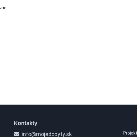
vne.
Kontakty
Projek
info@mojedopyty.sk