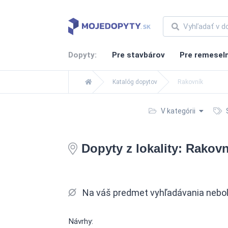
Dopyty:
Pre stavbárov
Pre remesel
Katalóg dopytov
Rakovník
V kategórii
S
Dopyty z lokality: Rakovn
Na váš predmet vyhľadávania nebol 
Návrhy: