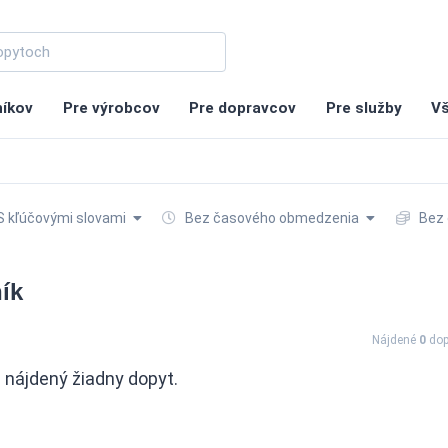
níkov
Pre výrobcov
Pre dopravcov
Pre služby
Vš
 kľúčovými slovami
Bez časového obmedzenia
Bez 
ík
Nájdené
0
dop
nájdený žiadny dopyt.