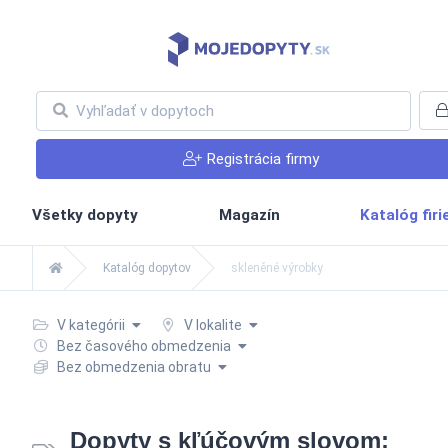
Registrácia firmy
Všetky dopyty
Magazín
Katalóg fir
Katalóg dopytov
skleněné výrobky
V kategórii
V lokalite
Bez časového obmedzenia
Bez obmedzenia obratu
Dopyty s kľúčovým slovom: