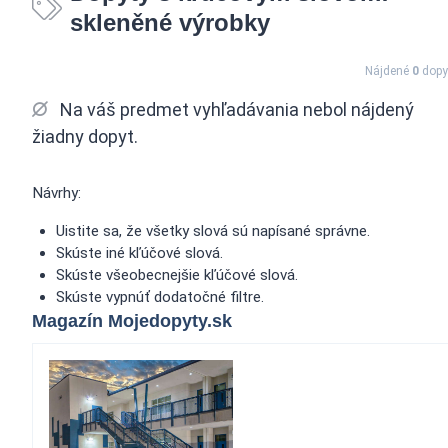
skleněné výrobky
Nájdené
0
dopy
Na váš predmet vyhľadávania nebol nájdený
žiadny dopyt.
Návrhy:
Uistite sa, že všetky slová sú napísané správne.
Skúste iné kľúčové slová.
Skúste všeobecnejšie kľúčové slová.
Skúste vypnúť dodatočné filtre.
Magazín Mojedopyty.sk