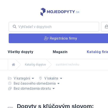
Registrácia firmy
Všetky dopyty
Magazín
Katalóg fir
Katalóg dopytov
sanitární techniku
V kategórii
V lokalite
Bez časového obmedzenia
Bez obmedzenia obratu
Dopyty s kľúčovým slovom: