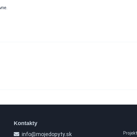
vne.
Kontakty
Projek
info@mojedopyty.sk