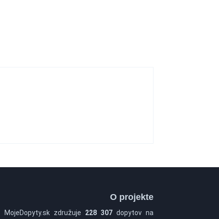
O projekte
t MojeDopyty.sk združuje
228 307
dopytov na