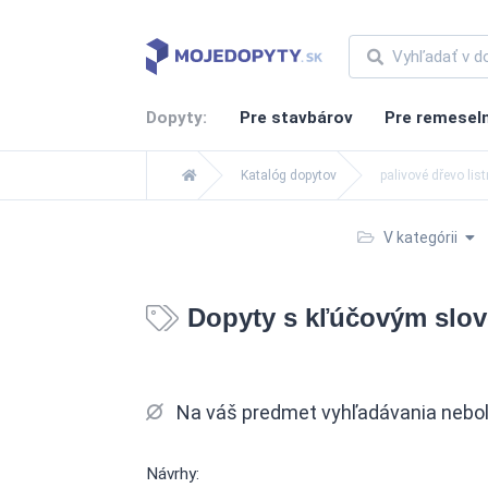
Dopyty:
Pre stavbárov
Pre remesel
Katalóg dopytov
palivové dřevo list
V kategórii
Dopyty s kľúčovým slovo
Na váš predmet vyhľadávania nebol 
Návrhy: