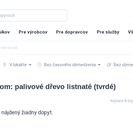
níkov
Pre výrobcov
Pre dopravcov
Pre služby
Vš
naté (tvrdé)
V lokalite
Bez časového obmedzenia
Bez obme
m: palivové dřevo listnaté (tvrdé)
Nájdené
0
dop
nájdený žiadny dopyt.