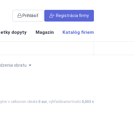
Prihlásiť
Registrácia firmy
etky dopyty
Magazín
Katalóg firiem
dzenia obratu
ytov
v celkovom obrate
0 eur
, vyhľadávanie trvalo
0,003 s