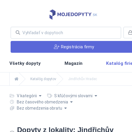
Registrácia firmy
Všetky dopyty
Magazín
Katalóg fir
Katalóg dopytov
Jindřichův Hradec
V kategórii
S kľúčovými slovami
Bez časového obmedzenia
Bez obmedzenia obratu
Dopyty z lokality: Jindřichův