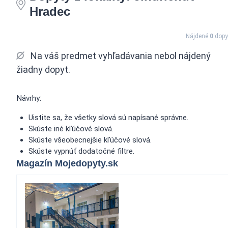
Hradec
Nájdené
0
dopy
Na váš predmet vyhľadávania nebol nájdený
žiadny dopyt.
Návrhy:
Uistite sa, že všetky slová sú napísané správne.
Skúste iné kľúčové slová.
Skúste všeobecnejšie kľúčové slová.
Skúste vypnúť dodatočné filtre.
Magazín Mojedopyty.sk