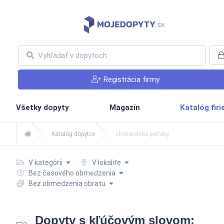
Registrácia firmy
Všetky dopyty
Magazín
Katalóg fir
Katalóg dopytov
chovatelské potřeby
V kategórii
V lokalite
Bez časového obmedzenia
Bez obmedzenia obratu
Dopyty s kľúčovým slovom: