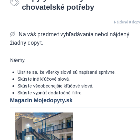
chovatelské potřeby
Nájdené
0
dopy
Na váš predmet vyhľadávania nebol nájdený
žiadny dopyt.
Návrhy:
Uistite sa, že všetky slová sú napísané správne.
Skúste iné kľúčové slová.
Skúste všeobecnejšie kľúčové slová.
Skúste vypnúť dodatočné filtre.
Magazín Mojedopyty.sk