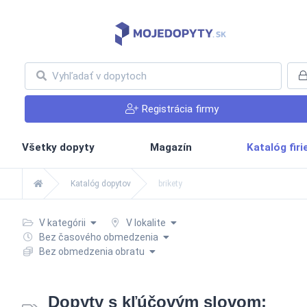
Registrácia firmy
Všetky dopyty
Magazín
Katalóg fir
Katalóg dopytov
brikety
V kategórii
V lokalite
Bez časového obmedzenia
Bez obmedzenia obratu
Dopyty s kľúčovým slovom: