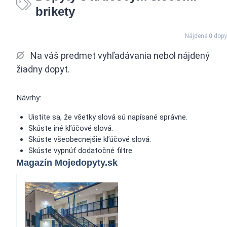
brikety
Nájdené
0
dopy
Na váš predmet vyhľadávania nebol nájdený
žiadny dopyt.
Návrhy:
Uistite sa, že všetky slová sú napísané správne.
Skúste iné kľúčové slová.
Skúste všeobecnejšie kľúčové slová.
Skúste vypnúť dodatočné filtre.
Magazín Mojedopyty.sk