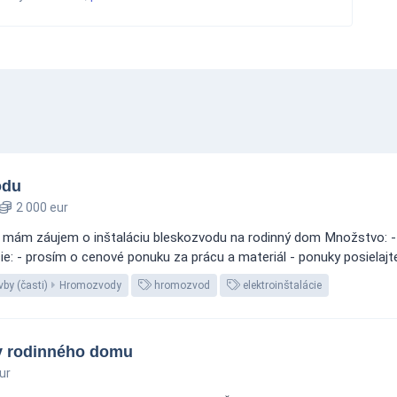
odu
2 000 eur
- mám záujem o inštaláciu bleskozvodu na rodinný dom Množstvo: - 1 
e: - prosím o cenové ponuku za prácu a materiál - ponuky posielajt
by (časti)
Hromozvody
hromozvod
elektroinštalácie
by rodinného domu
ur