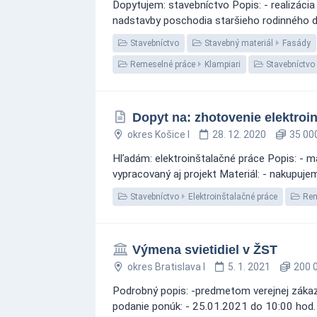
Dopytujem: stavebníctvo Popis: - realizác
nadstavby poschodia staršieho rodinného dom
Stavebníctvo
Stavebný materiál
Fasády
Remeselné práce
Klampiari
Stavebníctvo
Dopyt na: zhotovenie elektroi
okres Košice I
28. 12. 2020
35 000
Hľadám: elektroinštalačné práce Popis: - 
vypracovaný aj projekt Materiál: - nakupujem
Stavebníctvo
Elektroinštalačné práce
Rem
Výmena svietidiel v ŽST
okres Bratislava I
5. 1. 2021
200 0
Podrobný popis: -predmetom verejnej zákazky
podanie ponúk: - 25.01.2021 do 10:00 hod.