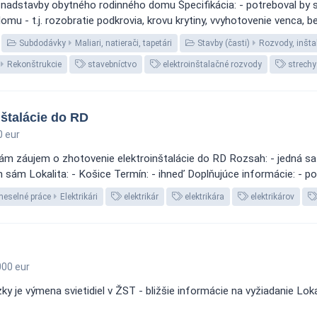
ia nadstavby obytného rodinného domu Špecifikácia: - potreboval b
u - t.j. rozobratie podkrovia, krovu krytiny, vvyhotovenie venca, be
Subdodávky
Maliari, natierači, tapetári
Stavby (časti)
Rozvody, inšta
Rekonštrukcie
stavebníctvo
elektroinštalačné rozvody
strechy
nštalácie do RD
 eur
mám záujem o zhotovenie elektroinštalácie do RD Rozsah: - jedná s
 sám Lokalita: - Košice Termín: - ihneď Doplňujúce informácie: - potr
eselné práce
Elektrikári
elektrikár
elektrikára
elektrikárov
00 eur
 je výmena svietidiel v ŽST - bližšie informácie na vyžiadanie Lokal