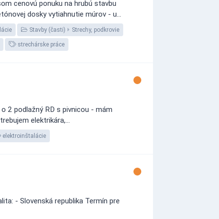
y som cenovú ponuku na hrubú stavbu
tónovej dosky vytiahnutie múrov - u...
lácie
Stavby (časti)
Strechy, podkrovie
strechárske práce
a o 2 podlažný RD s pivnicou - mám
ebujem elektrikára,...
elektroinštalácie
ita: - Slovenská republika Termín pre