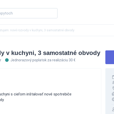
tujem: nové rozvody v kuchyni, 3 samostatné obvody
y v kuchyni, 3 samostatné obvody
r
Jednorazový poplatok za realizáciu 30 €
uchyni s cieľom inštalovať nové spotrebiče
ody