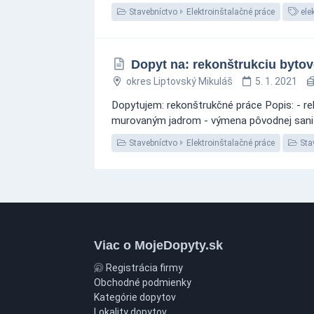
Stavebníctvo
Elektroinštalačné práce
elek
Dopyt na: rekonštrukciu byto
okres Liptovský Mikuláš
5. 1. 2021
Dopytujem: rekonštrukčné práce Popis: - rek
murovaným jadrom - výmena pôvodnej sanity 
Stavebníctvo
Elektroinštalačné práce
Stav
Viac o MojeDopyty.sk
Registrácia firmy
Obchodné podmienky
Kategórie dopytov
Lokality dopytov