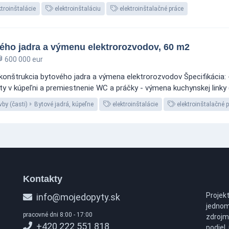
troinštalácie
elektroinštaláciu
elektroinštalačné práce
vého jadra a výmenu elektrorozvodov, 60 m2
600 000 eur
onštrukcia bytového jadra a výmena elektrorozvodov Špecifikácia: - 
v kúpeľni a premiestnenie WC a práčky - výmena kuchynskej linky (
by (časti)
Bytové jadrá, kúpeľne
elektroinštalácie
elektroinštalačné 
Kontakty
Projek
info@mojedopyty.sk
jednom
pracovné dni 8:00 - 17:00
zdrojm
+420 222 551 818
podiel