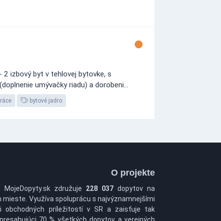
2 izbový byt v tehlovej bytovke, s
doplnenie umývačky riadu) a dorobeni...
práce
bytové jadro
O projekte
t MojeDopyty.sk združuje
228 037
dopytov na
 mieste. Využíva spoluprácu s najvýznamnejšími
i obchodných príležitostí v SR a zaisťuje tak
 presahujúci 70 % všetkých dopytov a verejných