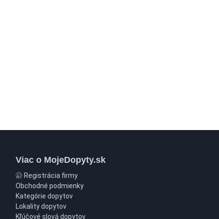
Viac o MojeDopyty.sk
Registrácia firmy
Obchodné podmienky
Kategórie dopytov
Lokality dopytov
Kľúčové slová dopytov