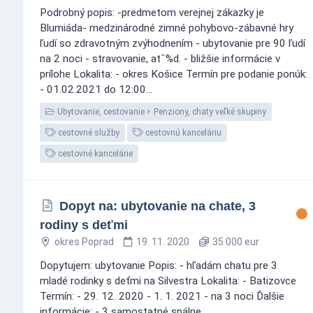
Podrobný popis: -predmetom verejnej zákazky je
Blumiáda- medzinárodné zimné pohybovo-zábavné hry
ľudí so zdravotným zvýhodnením - ubytovanie pre 90 ľudí
na 2 noci - stravovanie, atˇ%d. - bližšie informácie v
prílohe Lokalita: - okres Košice Termín pre podanie ponúk:
- 01.02.2021 do 12:00...
Ubytovanie, cestovanie
Penziony, chaty veľké skupiny
cestovné služby
cestovnú kanceláriu
cestovné kancelárie
Dopyt na: ubytovanie na chate, 3
rodiny s deťmi
okres Poprad
19. 11. 2020
35 000 eur
Dopytujem: ubytovanie Popis: - hľadám chatu pre 3
mladé rodinky s deťmi na Silvestra Lokalita: - Batizovce
Termín: - 29. 12. 2020 - 1. 1. 2021 - na 3 noci Ďalšie
informácie: - 3 samostatné spálne