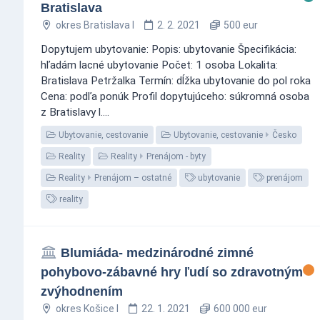
Bratislava
okres Bratislava I
2. 2. 2021
500 eur
Dopytujem ubytovanie: Popis: ubytovanie Špecifikácia:
hľadám lacné ubytovanie Počet: 1 osoba Lokalita:
Bratislava Petržalka Termín: dĺžka ubytovanie do pol roka
Cena: podľa ponúk Profil dopytujúceho: súkromná osoba
z Bratislavy l....
Ubytovanie, cestovanie
Ubytovanie, cestovanie
Česko
Reality
Reality
Prenájom - byty
Reality
Prenájom – ostatné
ubytovanie
prenájom
reality
Blumiáda- medzinárodné zimné
pohybovo-zábavné hry ľudí so zdravotným
zvýhodnením
okres Košice I
22. 1. 2021
600 000 eur