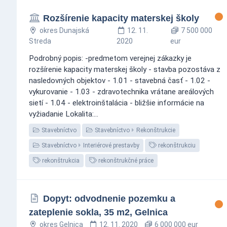
Rozšírenie kapacity materskej školy
okres Dunajská
12. 11.
7 500 000
Streda
2020
eur
Podrobný popis: -predmetom verejnej zákazky je
rozšírenie kapacity materskej školy - stavba pozostáva z
nasledovných objektov - 1.01 - stavebná časť - 1.02 -
vykurovanie - 1.03 - zdravotechnika vrátane areálových
sietí - 1.04 - elektroinštalácia - bližšie informácie na
vyžiadanie Lokalita:...
Stavebníctvo
Stavebníctvo
Rekonštrukcie
Stavebníctvo
Interiérové prestavby
rekonštrukciu
rekonštrukcia
rekonštrukčné práce
Dopyt: odvodnenie pozemku a
zateplenie sokla, 35 m2, Gelnica
okres Gelnica
12. 11. 2020
6 000 000 eur