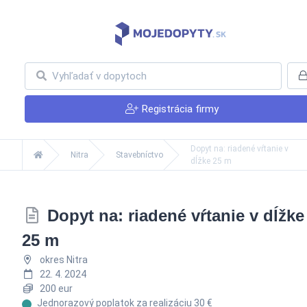
Registrácia firmy
Dopyt na: riadené vŕtanie v
Nitra
Stavebníctvo
dĺžke 25 m
Dopyt na: riadené vŕtanie v dĺžke
25 m
okres Nitra
22. 4. 2024
200 eur
Jednorazový poplatok za realizáciu 30 €