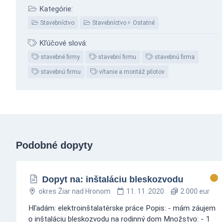
Kategórie:
Stavebníctvo
Stavebníctvo
Ostatné
Kľúčové slová:
stavebné firmy
stavební firmu
stavebnú firma
stavebnú firmu
vŕtanie a montáž pilotov
Podobné dopyty
Dopyt na: inštaláciu bleskozvodu
okres Žiar nad Hronom
11. 11. 2020
2 000 eur
Hľadám: elektroinštalatérske práce Popis: - mám záujem
o inštaláciu bleskozvodu na rodinný dom Množstvo: - 1