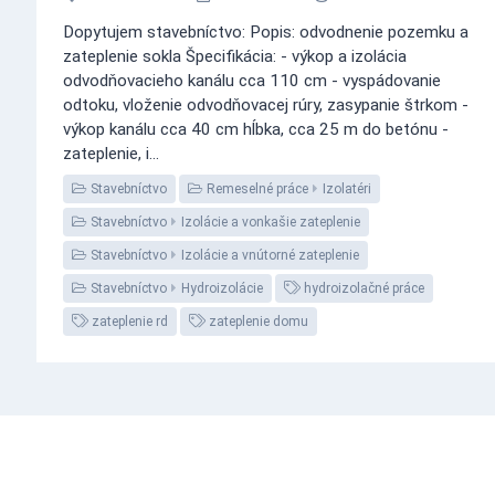
Dopytujem stavebníctvo: Popis: odvodnenie pozemku a
zateplenie sokla Špecifikácia: - výkop a izolácia
odvodňovacieho kanálu cca 110 cm - vyspádovanie
odtoku, vloženie odvodňovacej rúry, zasypanie štrkom -
výkop kanálu cca 40 cm hĺbka, cca 25 m do betónu -
zateplenie, i...
Stavebníctvo
Remeselné práce
Izolatéri
Stavebníctvo
Izolácie a vonkašie zateplenie
Stavebníctvo
Izolácie a vnútorné zateplenie
Stavebníctvo
Hydroizolácie
hydroizolačné práce
zateplenie rd
zateplenie domu