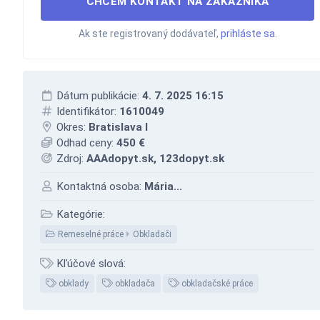
CHCEM KONTAKT NA ZÁKAZNÍKA
Ak ste registrovaný dodávateľ,
prihláste sa
.
Dátum publikácie:
4. 7. 2025 16:15
Identifikátor:
1610049
Okres:
Bratislava I
Odhad ceny:
450 €
Zdroj:
AAAdopyt.sk, 123dopyt.sk
Kontaktná osoba:
Mária...
Kategórie:
Remeselné práce
Obkladači
Kľúčové slová:
obklady
obkladača
obkladačské práce