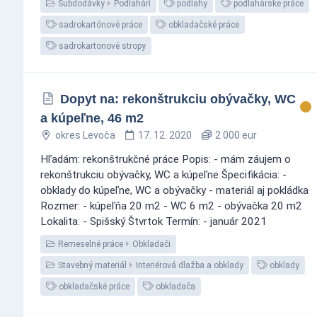
Subdodávky
Podlahári
podlahy
podlahárske práce
sadrokartónové práce
obkladačské práce
sadrokartonové stropy
Dopyt na: rekonštrukciu obývačky, WC
a kúpeľne, 46 m2
okres Levoča
17. 12. 2020
2 000 eur
Hľadám: rekonštrukčné práce Popis: - mám záujem o
rekonštrukciu obývačky, WC a kúpeľne Špecifikácia: -
obklady do kúpeľne, WC a obývačky - materiál aj pokládka
Rozmer: - kúpeľňa 20 m2 - WC 6 m2 - obývačka 20 m2
Lokalita: - Spišský Štvrtok Termín: - január 2021
Remeselné práce
Obkladači
Stavebný materiál
Interiérová dlažba a obklady
obklady
obkladačské práce
obkladača