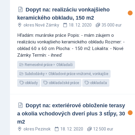
Dopyt na: realizáciu vonkajšieho
keramického obkladu, 150 m2
okres Nové Zámky
18. 12. 2020
35 000 eur
Hľadám: murárske práce Popis: - mám záujem o
realizáciu vonkajšieho keramického obkladu Rozmer: -
obklad 60 x 60 cm Plocha: - 150 m2 Lokalita: - Nové
Zámky Termín: - ihneď
Remeselné práce
Obkladači
Subdodávky
Obkladové práce vnútorné, vonkajšie
obklady
obkladačské práce
obkladača
Dopyt na: exteriérové obloženie terasy
a okolia vchodových dverí plus 3 stĺpy, 30
m2
okres Pezinok
18. 12. 2020
12 500 eur