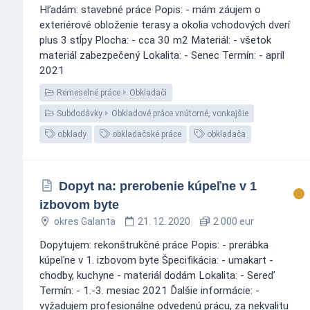
Hľadám: stavebné práce Popis: - mám záujem o
exteriérové obloženie terasy a okolia vchodových dverí
plus 3 stĺpy Plocha: - cca 30 m2 Materiál: - všetok
materiál zabezpečený Lokalita: - Senec Termín: - apríl
2021
Remeselné práce
Obkladači
Subdodávky
Obkladové práce vnútorné, vonkajšie
obklady
obkladačské práce
obkladača
Dopyt na: prerobenie kúpeľne v 1
izbovom byte
okres Galanta
21. 12. 2020
2 000 eur
Dopytujem: rekonštrukčné práce Popis: - prerábka
kúpeľne v 1. izbovom byte Špecifikácia: - umakart -
chodby, kuchyne - materiál dodám Lokalita: - Sereď
Termín: - 1.-3. mesiac 2021 Ďalšie informácie: -
vyžadujem profesionálne odvedenú prácu, za nekvalitu