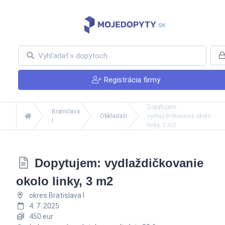
Registrácia firmy
Dopytujem:
Bratislava
Obkladači
vydlaždičkovanie okolo
I
linky, 3 m2
Dopytujem: vydlaždičkovanie
okolo linky, 3 m2
okres Bratislava I
4. 7. 2025
450 eur