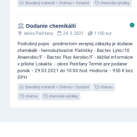
Stavebný materiál
Chémia
Ostatné
chemické výrobky
Dodanie chemikálií
okres Piešťany
24. 3. 2021
1 100 eur
Podrobný popis: -predmetom verejnej zákazky je dodanie
chemikálií - hemokultivačné fľaštičky - Bactec Lytic/10
Anaerobic/F - Bactec Plus Aerobic/F - bližšie informácie
v prílohe Lokalita: - okres Piešťany Termín pre podanie
ponúk: - 29.03.2021 do 10:00 hod. Hodnota: - 950 € bez
DPH
Stavebný materiál
Chémia
Ostatné
chémiu
chémia
chemické výrobky