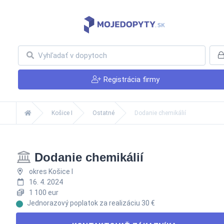
Registrácia firmy
Košice I
Ostatné
Dodanie chemikálií
Dodanie chemikálií
okres Košice I
16. 4. 2024
1 100 eur
Jednorazový poplatok za realizáciu 30 €