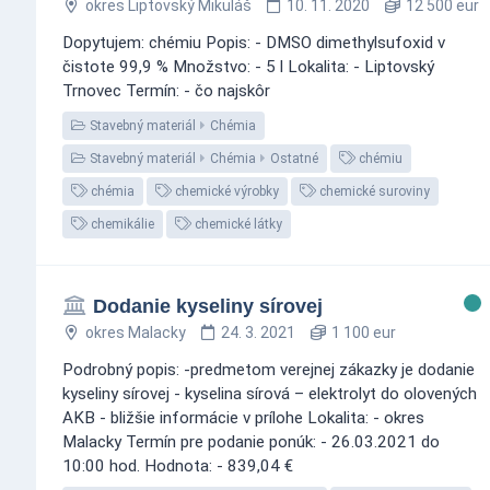
okres Liptovský Mikuláš
10. 11. 2020
12 500 eur
Dopytujem: chémiu Popis: - DMSO dimethylsufoxid v
čistote 99,9 % Množstvo: - 5 l Lokalita: - Liptovský
Trnovec Termín: - čo najskôr
Stavebný materiál
Chémia
Stavebný materiál
Chémia
Ostatné
chémiu
chémia
chemické výrobky
chemické suroviny
chemikálie
chemické látky
Dodanie kyseliny sírovej
okres Malacky
24. 3. 2021
1 100 eur
Podrobný popis: -predmetom verejnej zákazky je dodanie
kyseliny sírovej - kyselina sírová – elektrolyt do olovených
AKB - bližšie informácie v prílohe Lokalita: - okres
Malacky Termín pre podanie ponúk: - 26.03.2021 do
10:00 hod. Hodnota: - 839,04 €