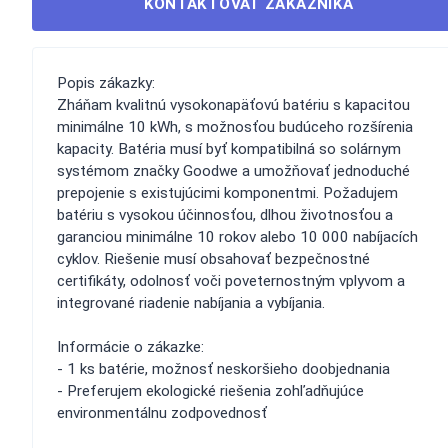
KONTAKTOVAŤ ZÁKAZNÍKA
Popis zákazky:
Zháňam kvalitnú vysokonapäťovú batériu s kapacitou
minimálne 10 kWh, s možnosťou budúceho rozšírenia
kapacity. Batéria musí byť kompatibilná so solárnym
systémom značky Goodwe a umožňovať jednoduché
prepojenie s existujúcimi komponentmi. Požadujem
batériu s vysokou účinnosťou, dlhou životnosťou a
garanciou minimálne 10 rokov alebo 10 000 nabíjacích
cyklov. Riešenie musí obsahovať bezpečnostné
certifikáty, odolnosť voči poveternostným vplyvom a
integrované riadenie nabíjania a vybíjania.
Informácie o zákazke:
- 1 ks batérie, možnosť neskoršieho doobjednania
- Preferujem ekologické riešenia zohľadňujúce
environmentálnu zodpovednosť