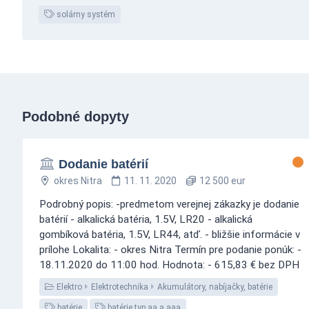
solárny systém
Podobné dopyty
Dodanie batérií
okres Nitra
11. 11. 2020
12 500 eur
Podrobný popis: -predmetom verejnej zákazky je dodanie
batérií - alkalická batéria, 1.5V, LR20 - alkalická
gombíková batéria, 1.5V, LR44, atď. - bližšie informácie v
prílohe Lokalita: - okres Nitra Termín pre podanie ponúk: -
18.11.2020 do 11:00 hod. Hodnota: - 615,83 € bez DPH
Elektro
Elektrotechnika
Akumulátory, nabíjačky, batérie
batérie
batérie typ aa a aaa