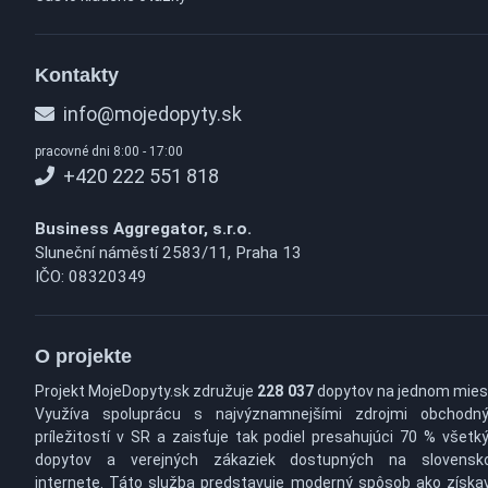
Kontakty
info@mojedopyty.sk
pracovné dni 8:00 - 17:00
+420 222 551 818
Business Aggregator, s.r.o.
Sluneční náměstí 2583/11, Praha 13
IČO: 08320349
O projekte
Projekt MojeDopyty.sk združuje
228 037
dopytov na jednom mies
Využíva spoluprácu s najvýznamnejšími zdrojmi obchodn
príležitostí v SR a zaisťuje tak podiel presahujúci 70 % všetk
dopytov a verejných zákaziek dostupných na slovens
internete. Táto služba predstavuje moderný spôsob ako získa