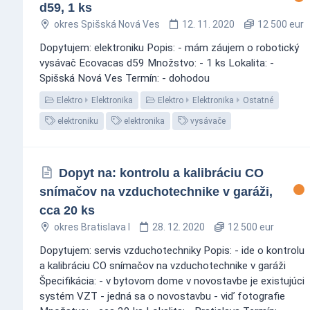
d59, 1 ks
okres Spišská Nová Ves
12. 11. 2020
12 500 eur
Dopytujem: elektroniku Popis: - mám záujem o robotický
vysávač Ecovacas d59 Množstvo: - 1 ks Lokalita: -
Spišská Nová Ves Termín: - dohodou
Elektro
Elektronika
Elektro
Elektronika
Ostatné
elektroniku
elektronika
vysávače
Dopyt na: kontrolu a kalibráciu CO
snímačov na vzduchotechnike v garáži,
cca 20 ks
okres Bratislava I
28. 12. 2020
12 500 eur
Dopytujem: servis vzduchotechniky Popis: - ide o kontrolu
a kalibráciu CO snímačov na vzduchotechnike v garáži
Špecifikácia: - v bytovom dome v novostavbe je existujúci
systém VZT - jedná sa o novostavbu - viď fotografie