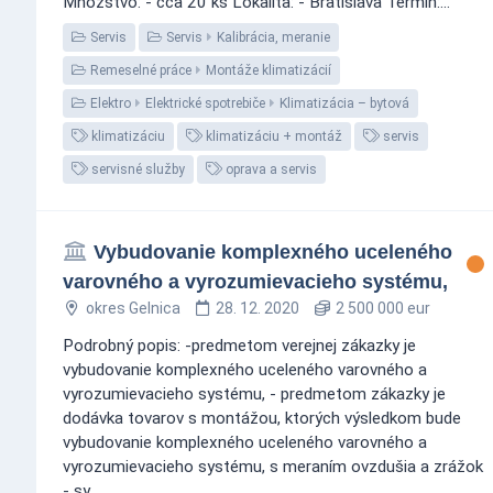
Množstvo: - cca 20 ks Lokalita: - Bratislava Termín:...
Servis
Servis
Kalibrácia, meranie
Remeselné práce
Montáže klimatizácií
Elektro
Elektrické spotrebiče
Klimatizácia – bytová
klimatizáciu
klimatizáciu + montáž
servis
servisné služby
oprava a servis
Vybudovanie komplexného uceleného
varovného a vyrozumievacieho systému,
okres Gelnica
28. 12. 2020
2 500 000 eur
Podrobný popis: -predmetom verejnej zákazky je
vybudovanie komplexného uceleného varovného a
vyrozumievacieho systému, - predmetom zákazky je
dodávka tovarov s montážou, ktorých výsledkom bude
vybudovanie komplexného uceleného varovného a
vyrozumievacieho systému, s meraním ovzdušia a zrážok
- sy...