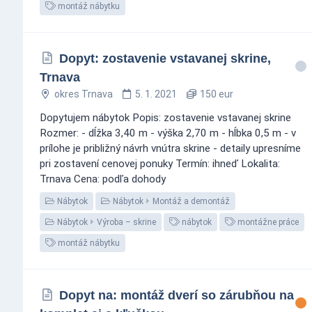
montáž nábytku
Dopyt: zostavenie vstavanej skrine,
Trnava
okres Trnava
5. 1. 2021
150 eur
Dopytujem nábytok Popis: zostavenie vstavanej skrine
Rozmer: - dĺžka 3,40 m - výška 2,70 m - hĺbka 0,5 m - v
prílohe je približný návrh vnútra skrine - detaily upresníme
pri zostavení cenovej ponuky Termín: ihneď Lokalita:
Trnava Cena: podľa dohody
Nábytok
Nábytok
Montáž a demontáž
Nábytok
Výroba – skrine
nábytok
montážne práce
montáž nábytku
Dopyt na: montáž dverí so zárubňou na