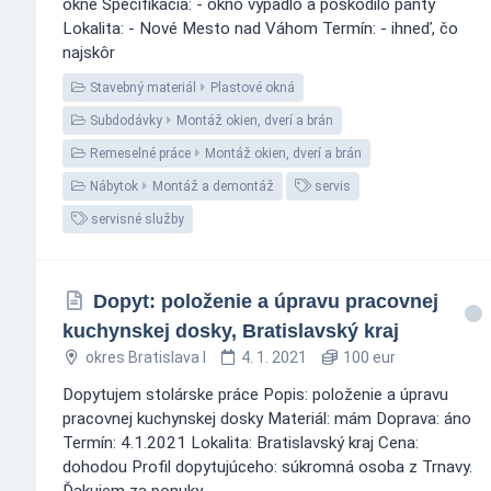
okne Špecifikácia: - okno vypadlo a poškodilo pánty
Lokalita: - Nové Mesto nad Váhom Termín: - ihneď, čo
najskôr
Stavebný materiál
Plastové okná
Subdodávky
Montáž okien, dverí a brán
Remeselné práce
Montáž okien, dverí a brán
Nábytok
Montáž a demontáž
servis
servisné služby
Dopyt: položenie a úpravu pracovnej
kuchynskej dosky, Bratislavský kraj
okres Bratislava I
4. 1. 2021
100 eur
Dopytujem stolárske práce Popis: položenie a úpravu
pracovnej kuchynskej dosky Materiál: mám Doprava: áno
Termín: 4.1.2021 Lokalita: Bratislavský kraj Cena:
dohodou Profil dopytujúceho: súkromná osoba z Trnavy.
Ďakujem za ponuky.