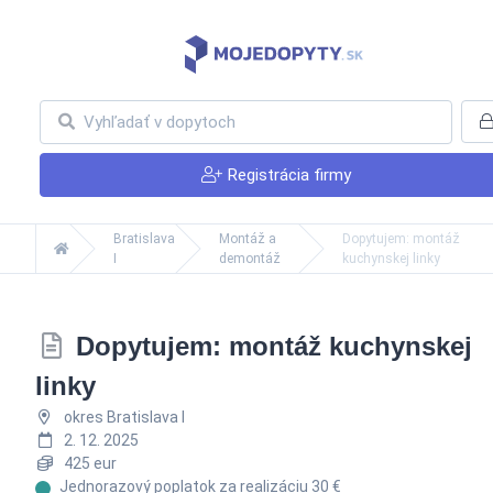
Registrácia firmy
Bratislava
Montáž a
Dopytujem: montáž
I
demontáž
kuchynskej linky
Dopytujem: montáž kuchynskej
linky
okres Bratislava I
2. 12. 2025
425 eur
Jednorazový poplatok za realizáciu 30 €