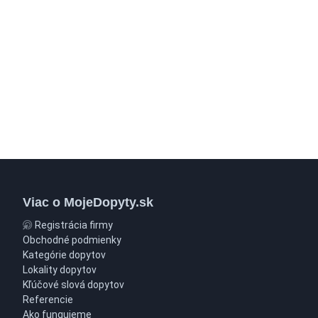
Viac o MojeDopyty.sk
Registrácia firmy
Obchodné podmienky
Kategórie dopytov
Lokality dopytov
Kľúčové slová dopytov
Referencie
Ako fungujeme