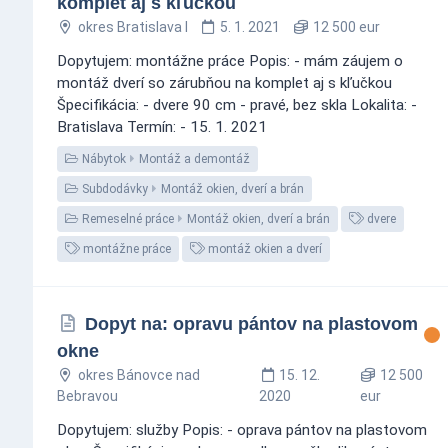
komplet aj s kľučkou
okres Bratislava I
5. 1. 2021
12 500 eur
Dopytujem: montážne práce Popis: - mám záujem o
montáž dverí so zárubňou na komplet aj s kľučkou
Špecifikácia: - dvere 90 cm - pravé, bez skla Lokalita: -
Bratislava Termín: - 15. 1. 2021
Nábytok
Montáž a demontáž
Subdodávky
Montáž okien, dverí a brán
Remeselné práce
Montáž okien, dverí a brán
dvere
montážne práce
montáž okien a dverí
Dopyt na: opravu pántov na plastovom
okne
okres Bánovce nad
15. 12.
12 500
Bebravou
2020
eur
Dopytujem: služby Popis: - oprava pántov na plastovom