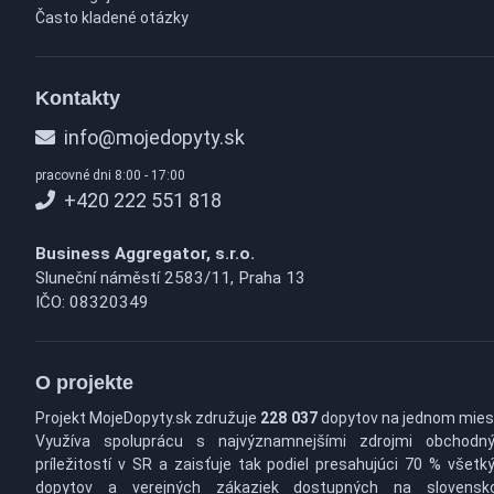
Často kladené otázky
Kontakty
info@mojedopyty.sk
pracovné dni 8:00 - 17:00
+420 222 551 818
Business Aggregator, s.r.o.
Sluneční náměstí 2583/11, Praha 13
IČO: 08320349
O projekte
Projekt MojeDopyty.sk združuje
228 037
dopytov na jednom mies
Využíva spoluprácu s najvýznamnejšími zdrojmi obchodn
príležitostí v SR a zaisťuje tak podiel presahujúci 70 % všetk
dopytov a verejných zákaziek dostupných na slovens