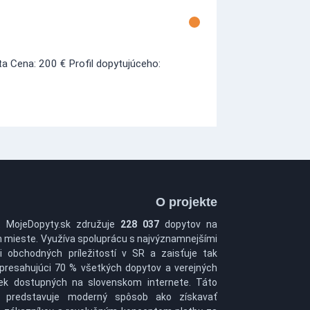
a Cena: 200 € Profil dopytujúceho:
O projekte
t MojeDopyty.sk združuje
228 037
dopytov na
 mieste. Využíva spoluprácu s najvýznamnejšími
i obchodných príležitostí v SR a zaisťuje tak
 presahujúci 70 % všetkých dopytov a verejných
ek dostupných na slovenskom internete. Táto
a predstavuje moderný spôsob ako získavať