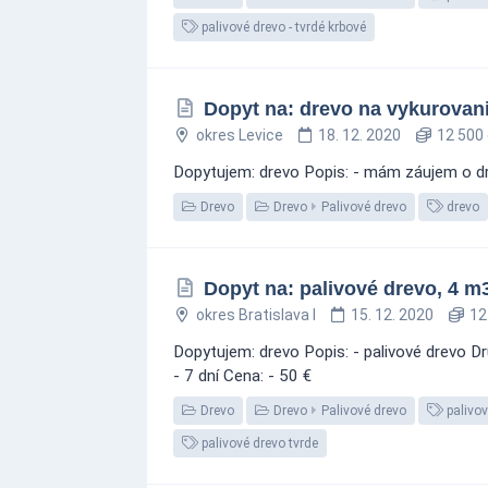
palivové drevo - tvrdé krbové
Dopyt na: drevo na vykurovani
okres Levice
18. 12. 2020
12 500 
Dopytujem: drevo Popis: - mám záujem o dre
Drevo
Drevo
Palivové drevo
drevo
Dopyt na: palivové drevo, 4 m
okres Bratislava I
15. 12. 2020
12
Dopytujem: drevo Popis: - palivové drevo D
- 7 dní Cena: - 50 €
Drevo
Drevo
Palivové drevo
palivo
palivové drevo tvrde