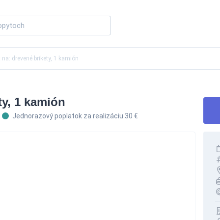
 na: drevené brikety, 1 kamión
ty, 1 kamión
Jednorazový poplatok za realizáciu 30 €