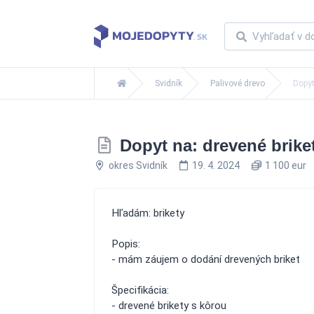
Svidník
Palivové drevo
Dopyt
Dopyt na: drevené brike
okres Svidník
19. 4. 2024
1 100 eur
Hľadám: brikety
Popis:
- mám záujem o dodání drevených briket
Špecifikácia:
- drevené brikety s kôrou