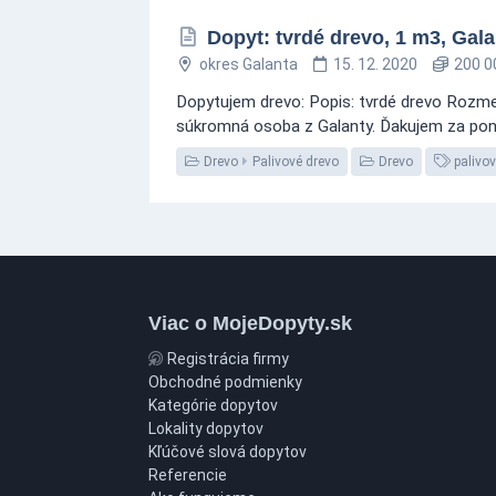
Dopyt: tvrdé drevo, 1 m3, Gala
okres Galanta
15. 12. 2020
200 0
Dopytujem drevo: Popis: tvrdé drevo Rozme
súkromná osoba z Galanty. Ďakujem za pon
Drevo
Palivové drevo
Drevo
palivov
Viac o MojeDopyty.sk
Registrácia firmy
Obchodné podmienky
Kategórie dopytov
Lokality dopytov
Kľúčové slová dopytov
Referencie