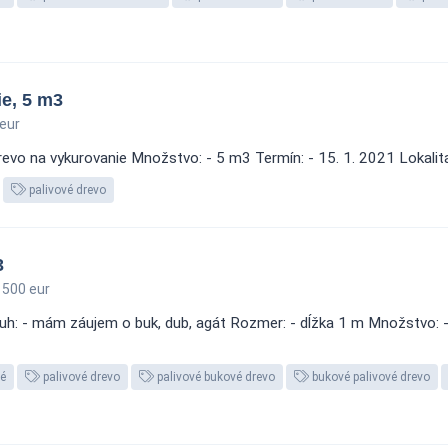
e, 5 m3
eur
vo na vykurovanie Množstvo: - 5 m3 Termín: - 15. 1. 2021 Lokalita
palivové drevo
3
 500 eur
ruh: - mám záujem o buk, dub, agát Rozmer: - dĺžka 1 m Množstvo: -
vé
palivové drevo
palivové bukové drevo
bukové palivové drevo