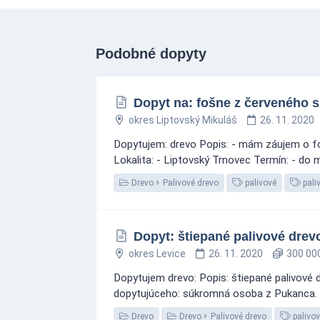
Podobné dopyty
Dopyt na: fošne z červeného s
okres Liptovský Mikuláš
26. 11. 2020
Dopytujem: drevo Popis: - mám záujem o fo
Lokalita: - Liptovský Trnovec Termín: - do
Drevo
Palivové drevo
palivové
pali
Dopyt: štiepané palivové drev
okres Levice
26. 11. 2020
300 000
Dopytujem drevo: Popis: štiepané palivové
dopytujúceho: súkromná osoba z Pukanca. 
Drevo
Drevo
Palivové drevo
palivo