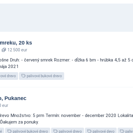
mreku, 20 ks
12 500 eur
šne Druh: - červený smrek Rozmer: - dĺžka 6 bm - hrúbka 4,5 až 5 
 mája 2021
vové drevo
palivové bukové drevo
o, Pukanec
 eur
 drevo Množstvo: 5 prm Termín: november - december 2020 Lokalita
Ďakujem za ponuky.
vé
palivové bukové drevo
palivové drevo
palivové devo
paliv