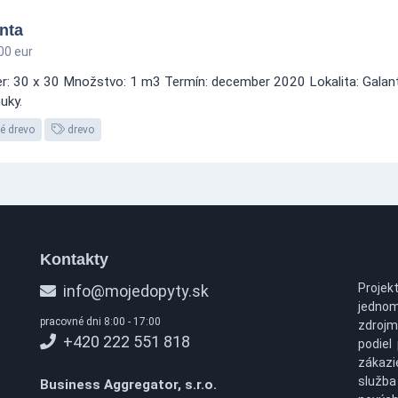
nta
00 eur
r: 30 x 30 Množstvo: 1 m3 Termín: december 2020 Lokalita: Galant
uky.
é drevo
drevo
Kontakty
Projek
info@mojedopyty.sk
jednom
pracovné dni 8:00 - 17:00
zdrojm
+420 222 551 818
podiel
zákazi
služb
Business Aggregator, s.r.o.