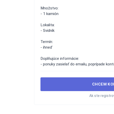
Množstvo:
- 1 kamión
Lokalita:
- Svidník
Termín:
- ihneď
Doplňujúce informácie:
- ponuky zasielať do emailu, poprípade kont
CHCEM KO
Ak ste registr