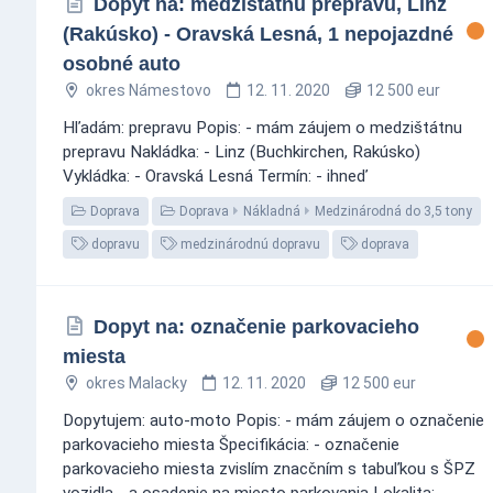
Dopyt na: medzištátnu prepravu, Linz
(Rakúsko) - Oravská Lesná, 1 nepojazdné
osobné auto
okres Námestovo
12. 11. 2020
12 500 eur
Hľadám: prepravu Popis: - mám záujem o medzištátnu
prepravu Nakládka: - Linz (Buchkirchen, Rakúsko)
Vykládka: - Oravská Lesná Termín: - ihneď
Doprava
Doprava
Nákladná
Medzinárodná do 3,5 tony
dopravu
medzinárodnú dopravu
doprava
Dopyt na: označenie parkovacieho
miesta
okres Malacky
12. 11. 2020
12 500 eur
Dopytujem: auto-moto Popis: - mám záujem o označenie
parkovacieho miesta Špecifikácia: - označenie
parkovacieho miesta zvislím znacčním s tabuľkou s ŠPZ
vozidla - a osadenie na miesto parkovania Lokalita: -