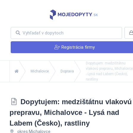
Registrácia firmy
Dopytujem: medzištátnu
vlakovú prepravu, Michalovce
Michalovce
Doprava
- Lysá nad Labem (Česko),
rastliny
Dopytujem: medzištátnu vlakovú
prepravu, Michalovce - Lysá nad
Labem (Česko), rastliny
okres Michalovce