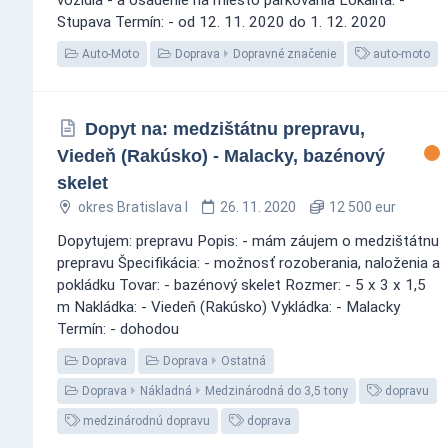
Stupava Termín: - od 12. 11. 2020 do 1. 12. 2020
Auto-Moto
Doprava
Dopravné značenie
auto-moto
Dopyt na: medzištátnu prepravu,
Viedeň (Rakúsko) - Malacky, bazénový
skelet
okres Bratislava I
26. 11. 2020
12 500 eur
Dopytujem: prepravu Popis: - mám záujem o medzištátnu
prepravu Špecifikácia: - možnosť rozoberania, naloženia a
pokládku Tovar: - bazénový skelet Rozmer: - 5 x 3 x 1,5
m Nakládka: - Viedeň (Rakúsko) Vykládka: - Malacky
Termín: - dohodou
Doprava
Doprava
Ostatná
Doprava
Nákladná
Medzinárodná do 3,5 tony
dopravu
medzinárodnú dopravu
doprava