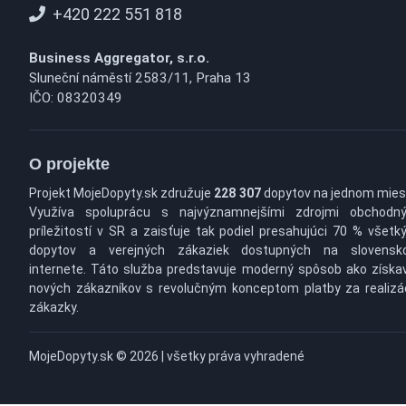
+420 222 551 818
Business Aggregator, s.r.o.
Sluneční náměstí 2583/11, Praha 13
IČO: 08320349
O projekte
Projekt MojeDopyty.sk združuje
228 307
dopytov na jednom mies
Využíva spoluprácu s najvýznamnejšími zdrojmi obchodn
príležitostí v SR a zaisťuje tak podiel presahujúci 70 % všetk
dopytov a verejných zákaziek dostupných na slovens
internete. Táto služba predstavuje moderný spôsob ako získa
nových zákazníkov s revolučným konceptom platby za realizá
zákazky.
MojeDopyty.sk © 2026 | všetky práva vyhradené