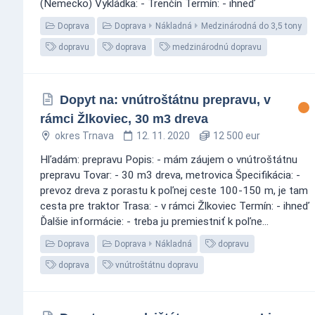
(Nemecko) Vykládka: - Trenčín Termín: - ihneď
Doprava
Doprava
Nákladná
Medzinárodná do 3,5 tony
dopravu
doprava
medzinárodnú dopravu
Dopyt na: vnútroštátnu prepravu, v
rámci Žlkoviec, 30 m3 dreva
okres Trnava
12. 11. 2020
12 500 eur
Hľadám: prepravu Popis: - mám záujem o vnútroštátnu
prepravu Tovar: - 30 m3 dreva, metrovica Špecifikácia: -
prevoz dreva z porastu k poľnej ceste 100-150 m, je tam
cesta pre traktor Trasa: - v rámci Žlkoviec Termín: - ihneď
Ďalšie informácie: - treba ju premiestniť k poľne...
Doprava
Doprava
Nákladná
dopravu
doprava
vnútroštátnu dopravu