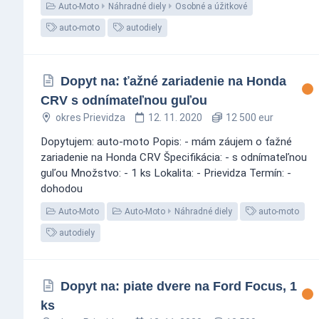
Auto-Moto
Náhradné diely
Osobné a úžitkové
auto-moto
autodiely
Dopyt na: ťažné zariadenie na Honda
CRV s odnímateľnou guľou
okres Prievidza
12. 11. 2020
12 500 eur
Dopytujem: auto-moto Popis: - mám záujem o ťažné
zariadenie na Honda CRV Špecifikácia: - s odnímateľnou
guľou Množstvo: - 1 ks Lokalita: - Prievidza Termín: -
dohodou
Auto-Moto
Auto-Moto
Náhradné diely
auto-moto
autodiely
Dopyt na: piate dvere na Ford Focus, 1
ks