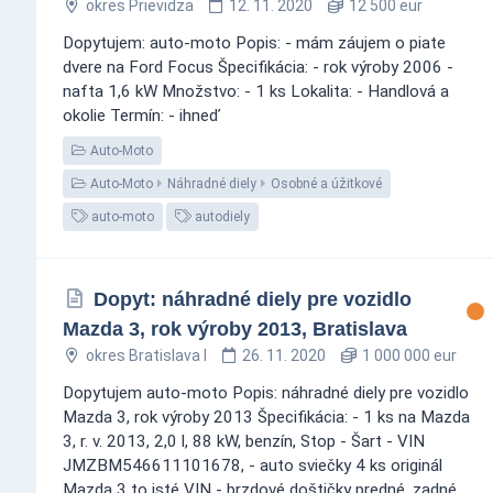
okres Prievidza
12. 11. 2020
12 500 eur
Dopytujem: auto-moto Popis: - mám záujem o piate
dvere na Ford Focus Špecifikácia: - rok výroby 2006 -
nafta 1,6 kW Množstvo: - 1 ks Lokalita: - Handlová a
okolie Termín: - ihneď
Auto-Moto
Auto-Moto
Náhradné diely
Osobné a úžitkové
auto-moto
autodiely
Dopyt: náhradné diely pre vozidlo
Mazda 3, rok výroby 2013, Bratislava
okres Bratislava I
26. 11. 2020
1 000 000 eur
Dopytujem auto-moto Popis: náhradné diely pre vozidlo
Mazda 3, rok výroby 2013 Špecifikácia: - 1 ks na Mazda
3, r. v. 2013, 2,0 l, 88 kW, benzín, Stop - Šart - VIN
JMZBM546611101678, - auto sviečky 4 ks originál
Mazda 3 to isté VIN - brzdové doštičky predné, zadné