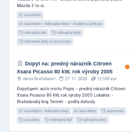
Mazda 3 to is...
Auto-Moto
Auto-Moto
Náhradné diely
Osobné a úžitkové
náhradný diel
náhradné diely
náhradné diely na auto-moto
Dopyt na: predný nárazník Citroen
Xsara Picasso 80 kW, rok výroby 2005
okres Bratislava I
27. 11. 2020
12 500 eur
Dopytujem: auto-moto Popis: - predný nárazník Citroen
Xsara Picasso 80 kW, rok výroby 2005 Lokalita: -
Bratislavský kraj Termín: - podľa dohody
Auto-Moto
Náhradné diely
Auto-Moto
auto-moto
autodiely
náhradný diel
náhradné diely