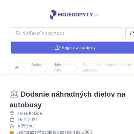
Registrácia firmy
Košice
Náhradné
Dodanie náhradných dielov na
I
diely
autobusy
Dodanie náhradných dielov na
autobusy
okres Košice I
16. 4. 2024
4 250 eur
Jednorazový poplatok za realizáciu 80 €