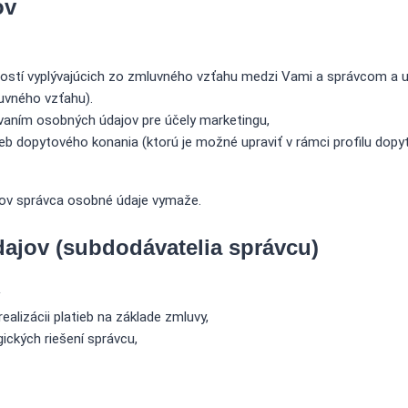
ov
ností vyplývajúcich zo zmluvného vzťahu medzi Vami a správcom a 
uvného vzťahu).
vaním osobných údajov pre účely marketingu,
eb dopytového konania (ktorú je možné upraviť v rámci profilu dopyt
jov správca osobné údaje vymaže.
ajov (subdodávatelia správcu)
ealizácii platieb na základe zmluvy,
ických riešení správcu,