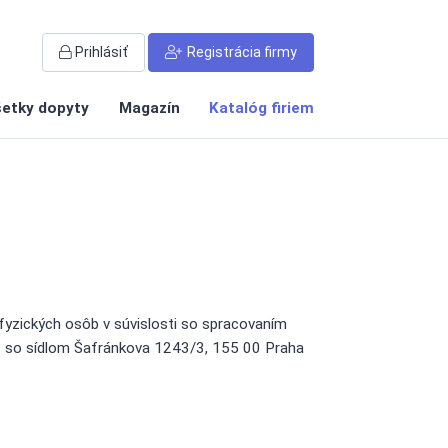
Prihlásiť
Registrácia firmy
etky dopyty
Magazín
Katalóg firiem
yzických osôb v súvislosti so spracovaním
71 so sídlom Šafránkova 1243/3, 155 00 Praha