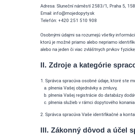
Adresa: Sluneční náměstí 2583/1, Praha 5, 15
Email: info@mojedopyty.sk
Telefón: +420 251 510 908
Osobnými údajmi sa rozumejú všetky informácie 
ktorú je možné priamo alebo nepriamo identifikov
alebo na jeden či viac zvláštnych prvkov fyzickej
II. Zdroje a kategórie spr
Správca spracúva osobné údaje, ktoré ste mu
plnenia Vašej objednávky a zmluvy,
plnenia Vašej registrácie do databázy dodá
plnenia služieb v rámci dopytového konania
Správca spracúva Vaše identifikačné a konta
III. Zákonný dôvod a účel