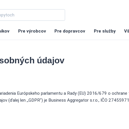
níkov
Pre výrobcov
Pre dopravcov
Pre služby
Vš
sobných údajov
ariadenia Európskeho parlamentu a Rady (EU) 2016/679 o ochrane f
ov (ďalej len ,,GDPR") je Business Aggregator s.r.o., IČO 274559