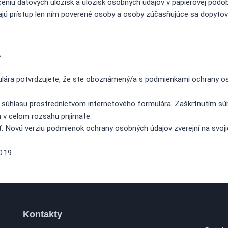
čeniu dátových úložísk a úložísk osobných údajov v papierovej podo
jú prístup len ním poverené osoby a osoby zúčasňujúce sa dopytov
a
lára potvrdzujete, že ste oboznámený/a s podmienkami ochrany os
súhlasu prostredníctvom internetového formulára. Zaškrtnutím súh
v celom rozsahu prijímate.
. Novú verziu podmienok ochrany osobných údajov zverejní na svoji
019.
Kontakty