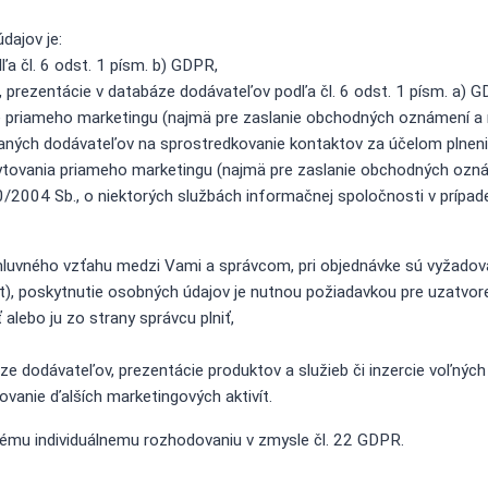
ajov je:
a čl. 6 odst. 1 písm. b) GDPR,
, prezentácie v databáze dodávateľov podľa čl. 6 odst. 1 písm. a) 
priameho marketingu (najmä pre zaslanie obchodných oznámení a ne
aných dodávateľov na sprostredkovanie kontaktov za účelom plnenia 
tovania priameho marketingu (najmä pre zaslanie obchodných oznáme
0/2004 Sb., o niektorých službách informačnej spoločnosti v prípade
zmluvného vzťahu medzi Vami a správcom, pri objednávke sú vyžadov
), poskytnutie osobných údajov je nutnou požiadavkou pre uzatvore
alebo ju zo strany správcu plniť,
áze dodávateľov, prezentácie produktov a služieb či inzercie voľnýc
anie ďalších marketingových aktivít.
ému individuálnemu rozhodovaniu v zmysle čl. 22 GDPR.